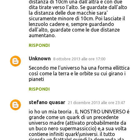
distanza di 10cm una dall'altra e con due
dita tirate verso l'alto. Se guardate dall'alto
la distanza delle due macchie sara'
sicuramente minore di 10cm. Poi lasciate il
lenzuolo cadere e, sempre guardando
dall'alto, guardate come le due distanze
aumentano.
RISPONDI
Unknown
8 ottobre 2013 alle ore 17:00
Secondo me l'universo ha una forma ellittica
così come la terra e le orbite su cui girano i
pianeti
RISPONDI
stefano quasar
21 dicembre 2013 alle ore 23:47
io ho un mia teoria . IL NOSTRO UNIVERSO é
grande come un quark di un precedente
universo madre (attivato probabilmente da
un buco nero supermassiccio) e,a sua volta
contiene infiniti quark\universi. il tutto
ricorda un frattale! quindi la domanda :da