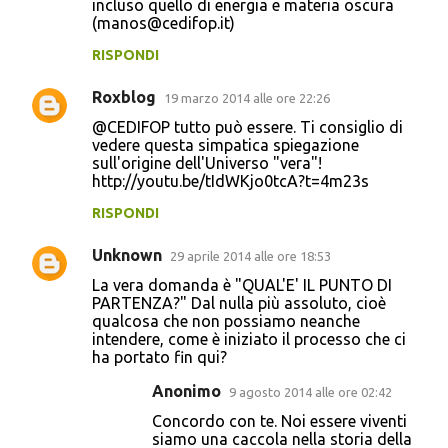
incluso quello di energia e materia oscura
(manos@cedifop.it)
RISPONDI
Roxblog
19 marzo 2014 alle ore 22:26
@CEDIFOP tutto può essere. Ti consiglio di
vedere questa simpatica spiegazione
sull'origine dell'Universo "vera"!
http://youtu.be/tIdWKjo0tcA?t=4m23s
RISPONDI
Unknown
29 aprile 2014 alle ore 18:53
La vera domanda è "QUAL'E' IL PUNTO DI
PARTENZA?" Dal nulla più assoluto, cioè
qualcosa che non possiamo neanche
intendere, come è iniziato il processo che ci
ha portato fin qui?
Anonimo
9 agosto 2014 alle ore 02:42
Concordo con te. Noi essere viventi
siamo una caccola nella storia della