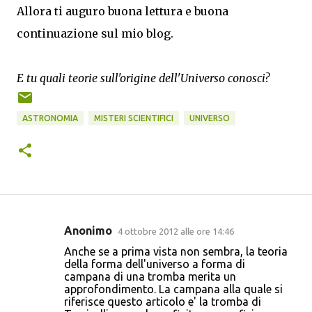
Allora ti auguro buona lettura e buona
continuazione sul mio blog.
E tu quali teorie sull'origine dell'Universo conosci?
ASTRONOMIA
MISTERI SCIENTIFICI
UNIVERSO
Anonimo
4 ottobre 2012 alle ore 14:46
C
Anche se a prima vista non sembra, la teoria
o
della forma dell'universo a forma di
campana di una tromba merita un
m
approfondimento. La campana alla quale si
m
riferisce questo articolo e' la tromba di