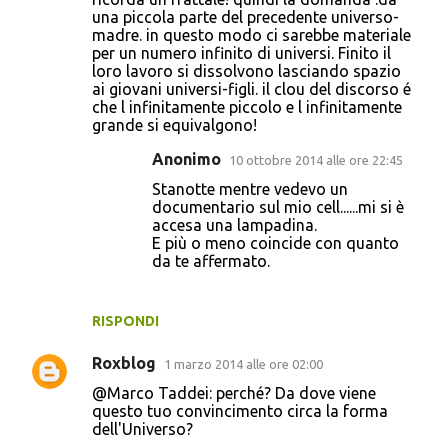
una piccola parte del precedente universo-
madre. in questo modo ci sarebbe materiale
per un numero infinito di universi. Finito il
loro lavoro si dissolvono lasciando spazio
ai giovani universi-figli. il clou del discorso é
che l infinitamente piccolo e l infinitamente
grande si equivalgono!
Anonimo
10 ottobre 2014 alle ore 22:45
Stanotte mentre vedevo un
documentario sul mio cell......mi si è
accesa una lampadina.
E più o meno coincide con quanto
da te affermato.
RISPONDI
Roxblog
1 marzo 2014 alle ore 02:00
@Marco Taddei: perché? Da dove viene
questo tuo convincimento circa la forma
dell'Universo?