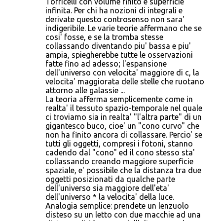
Torricelli con volume finito e superficie
e
infinita. Per chi ha nozioni di integrali e
n
derivate questo controsenso non sara'
indigeribile. Le varie teorie affermano che se
t
cosi' fosse, e se la tromba stesse
i
collassando diventando piu' bassa e piu'
ampia, spiegherebbe tutte le osservazioni
fatte fino ad adesso; l'espansione
dell'universo con velocita' maggiore di c, la
velocita' maggiorata delle stelle che ruotano
attorno alle galassie ...
La teoria afferma semplicemente come in
realta' il tessuto spazio-temporale nel quale
ci troviamo sia in realta' "l'altra parte" di un
gigantesco buco, cioe' un "cono curvo" che
non ha finito ancora di collassare. Percio' se
tutti gli oggetti, compresi i fotoni, stanno
cadendo dal "cono" ed il cono stesso sta'
collassando creando maggiore superficie
spaziale, e' possibile che la distanza tra due
oggetti posizionati da qualche parte
dell'universo sia maggiore dell'eta'
dell'universo * la velocita' della luce.
Analogia semplice: prendete un lenzuolo
disteso su un letto con due macchie ad una