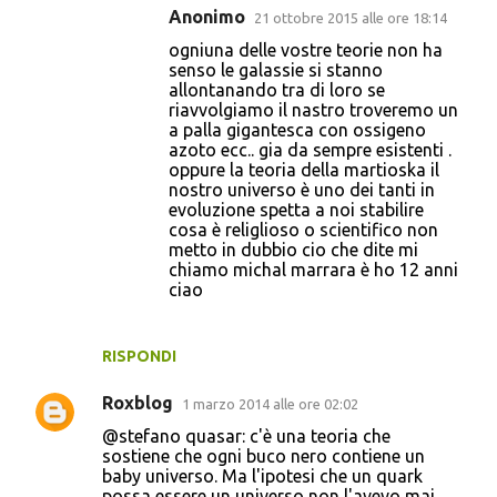
Anonimo
21 ottobre 2015 alle ore 18:14
ogniuna delle vostre teorie non ha
senso le galassie si stanno
allontanando tra di loro se
riavvolgiamo il nastro troveremo un
a palla gigantesca con ossigeno
azoto ecc.. gia da sempre esistenti .
oppure la teoria della martioska il
nostro universo è uno dei tanti in
evoluzione spetta a noi stabilire
cosa è religlioso o scientifico non
metto in dubbio cio che dite mi
chiamo michal marrara è ho 12 anni
ciao
RISPONDI
Roxblog
1 marzo 2014 alle ore 02:02
@stefano quasar: c'è una teoria che
sostiene che ogni buco nero contiene un
baby universo. Ma l'ipotesi che un quark
possa essere un universo non l'avevo mai