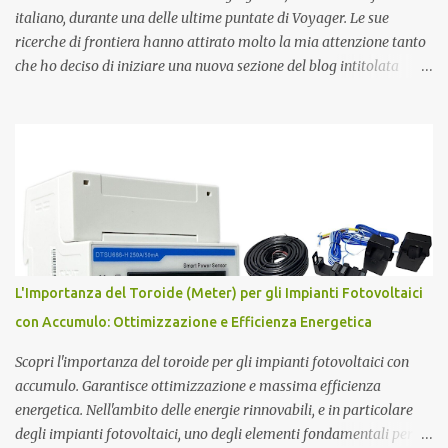
affascinanti teo...
italiano, durante una delle ultime puntate di Voyager. Le sue
ricerche di frontiera hanno attirato molto la mia attenzione tanto
che ho deciso di iniziare una nuova sezione del blog intitolata
misteri scientifici ed inaugurata dalla figura affascinante di Pier
Luigi Ighina . Nato il 23 giugno 1908, Ighina è morto l’8 gennaio
2004 lasciando alcuni misteri scientifici irrisolti all’attenzione
della comunità scientifica nazionale ed internazionale. E’ stato per
anni assistente di Guglielmo Marconi , diventandone in seguito
erede cognitivo per quanto attiene agli studi
sull’elettromagnetismo. Ighina si è concentrato molto sullo studio
del Monopolo Magnetico che ha sintetizzato nel concetto di Atomo
Magnetico . L'Atomo Magnetico Gli atomi magnetici sono costituiti
L'Importanza del Toroide (Meter) per gli Impianti Fotovoltaici
da triplette neutre di quark (+1,-1,0). Secondo questo modello di
con Accumulo: Ottimizzazione e Efficienza Energetica
atomo magnetico quindi non ci sono protoni e neutroni nel nucleo
atomico...
Scopri l'importanza del toroide per gli impianti fotovoltaici con
accumulo. Garantisce ottimizzazione e massima efficienza
energetica. Nell'ambito delle energie rinnovabili, e in particolare
degli impianti fotovoltaici, uno degli elementi fondamentali per