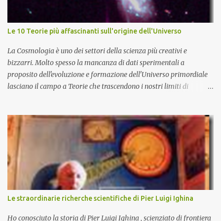
Le 10 Teorie più affascinanti sull'origine dell'Universo
La Cosmologia è uno dei settori della scienza più creativi e
bizzarri. Molto spesso la mancanza di dati sperimentali a
proposito dell'evoluzione e formazione dell'Universo primordiale
lasciano il campo a Teorie che trascendono i nostri limiti di
comprensione e danno adito ad interpretazioni fantasiose. Certo è
che la teoria cosmologica sull'origine e l'evoluzione dell'Universo
più accreditata, il Big-Bang e l'Universo inflazionario, ha dei
paradossi e delle lacune difficilmente sormontabili che sono tali da
far pensare che con il miglioramento delle osservazioni
sperimentali si possa un giorno chiarirne l'origine e la sua
evoluzione. Una volta chiarita l'origine e il meccanismo di
formazione dell'Universo primordiale saremo qui di nuovo a
domandarci: perché esiste l'Universo? D'altra parte sono le
Le straordinarie richerche scientifiche di Pier Luigi Ighina
domande più affascinanti che ci attanagliano fin dalle prime
apparizioni della Specie Umana sulla terra. Ecco alcune delle più
Ho conosciuto la storia di Pier Luigi Ighina , scienziato di frontiera