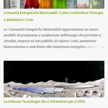
si compone di 80 moduli fotovoltaici di ultima generazione ad alta
efficienza e di inverter trifase di primaria marca, collegati alle
Comunità Energetiche Rinnovabili: Come Condividere l'Energia
protezioni di stringa e ai quadri elettrici dedicati. Un intervento
e Abbattere i Costi
strategico che consente al locale commerciale di autoprodurre ...
Le Comunità Energetiche Rinnovabili rappresentano un nuovo
modello di produzione e condivisione dell'energia che permette a
cittadini, imprese ed enti pubblici di ridurre i costi, aumentare
l'autoconsumo e contribuire alla transizione energetica. Comunità
Energetiche Rinnovabili: cosa sono e come funzionano Negli ultimi
anni le Comunità Energetiche Rinnovabili stanno assumendo un
ruolo sempre più importante nel panorama energetico italiano. Si
tratta di associazioni tra cittadini, imprese, enti locali, cooperative
e organizzazioni che decidono di produrre, consumare e
condividere energia elettrica proveniente da fonti rinnovabili,
principalmente attraverso impianti fotovoltaici. L'obiettivo
principale delle Comunità Energetiche Rinnovabili non è il profitto,
bensì il beneficio economico, sociale e ambientale dei partecipanti.
Le 8 Nuove Tecnologie che ci Attendono per il 2020
L'energia prodotta dagli impianti viene infatti autoconsumata dai