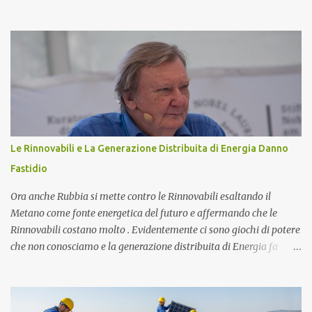
garantire l'efficienza e l'ottimizzazione dell'intero sistema è il
toroide o meter . Questo componente, spesso sottovalutato, gioca
un ruolo cruciale nella gestione dell'energia prodotta e accumulata,
contribuendo significativamente a migliorare le prestazioni
complessive dell'impianto. In questo articolo, esploreremo nel
dettaglio l'importanza del toroide negli impianti fotovoltaici con
accumulo di energia, come funziona, e perché è essenziale per
ottimizzare il rendimento energetico. Approfondiremo inoltre le
implicazioni che il suo corretto utilizzo ha sulla durata e
Le Rinnovabili e La Generazione Distribuita di Energia Danno
sull'affidabilità dell'intero sistema. Cos'è un Toroide o Meter e
Fastidio
Come Funziona? Il toroide (o meter) è un dispositivo el...
Ora anche Rubbia si mette contro le Rinnovabili esaltando il
Metano come fonte energetica del futuro e affermando che le
Rinnovabili costano molto . Evidentemente ci sono giochi di potere
che non conosciamo e la generazione distribuita di Energia fa
sempre più paura. Ma procediamo per gradi. Chi è Carlo Rubbia?
Carlo Rubbia probabilmente non necessita di presentazioni in
quanto trattasi di uno dei più famosi scienziati italiani. Ha