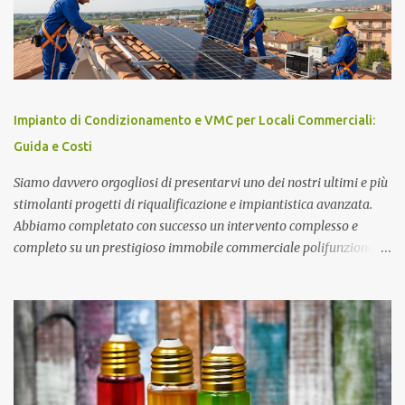
ottenuto il Premio Nobel per la Fisica nel 1984 ed attualmente è
Senatore della Repubblica con nomina presidenziale ( Senatore a
Vita della Repubblica Italiana ). Collabora con il CIEMAT (centro
di ricerca sull'energia, l'ambiente e la tecnologia), un organismo
spagnolo simile all'italiano ENEA, come consigliere speciale per la
ricerca in campo energetico, dove sostiene fortemente lo sviluppo
Impianto di Condizionamento e VMC per Locali Commerciali:
del " solare termodinamico ", che aveva avviato nel 2001 all'ENEA
Guida e Costi
con il Progetto Archimede. Nel 2007 viene nominato membro Gr...
Siamo davvero orgogliosi di presentarvi uno dei nostri ultimi e più
stimolanti progetti di riqualificazione e impiantistica avanzata.
Abbiamo completato con successo un intervento complesso e
completo su un prestigioso immobile commerciale polifunzionale,
caratterizzato da una sala principale, una zona bar, un'area
sottopalco e servizi igienici dedicati, progettato per accogliere fino
a 200 persone in totale sicurezza e comfort. Impianto Fotovoltaico
da 36 kWp Grid-Connected Per completare l'efficentamento
energetico e ridurre drasticamente i costi di gestione dell'immobile,
abbiamo inoltre installato un potente impianto fotovoltaico da 36
kWp in configurazione grid-connected senza accumulo. Il sistema