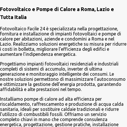
e
Fotovoltaico e Pompe di Calore a Roma, Lazio e
n
Tutta Italia
t
i
Fotovoltaico Facile 24 è specializzata nella progettazione,
fornitura e installazione di impianti fotovoltaici e pompe di
calore per abitazioni, aziende e condomìni a Roma e nel
Lazio. Realizziamo soluzioni energetiche su misura per ridurre
i costi in bolletta, migliorare l’efficienza degli edifici e
aumentare l’indipendenza energetica.
Progettiamo impianti fotovoltaici residenziali e industriali
completi di sistemi di accumulo, inverter di ultima
generazione e monitoraggio intelligente dei consumi. Le
nostre soluzioni permettono di massimizzare l’autoconsumo
e ottimizzare la gestione dell’energia prodotta, garantendo
affidabilità e alte prestazioni nel tempo.
Installiamo pompe di calore ad alta efficienza per
riscaldamento, raffrescamento e produzione di acqua calda
sanitaria, ideali per sostituire caldaie tradizionali e ridurre
l’utilizzo di combustibili fossili. Offriamo un servizio
completo chiavi in mano che comprende consulenza
energetica, progettazione, gestione pratiche, installazione