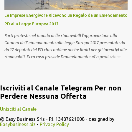
robotica. E' in programma da parte del Giappone di costruire una
base lunare robotica studiata per i robot. Attualmente non c'è
Le Imprese Energivore Ricevono un Regalo da un Emendamento
nessun paese al Mondo al di fuori del Giappone che potrebbe
PD alla Legge Europea 2017
realizzare una impresa simile. Purtroppo i fatti di cronaca di
Fukushima hanno impegnato e impegneranno in ...
Forti proteste nel mondo delle rinnovabili l’approvazione alla
Camera dell’ emendamento alla legge Europa 2017 presentato da
da 17 deputati del PD che contiene anche limiti per gli incentivi alle
rinnovabili. Ecco cosa prevede l’emendamento: «La produzione di
energia elettrica da impianti di potenza nominale fino a un valore,
da stabilire coi decreti di cui al comma 5, differenziato sulla base
delle caratteristiche delle diverse fonti rinnovabili, comunque non
superiore a 5 MW elettrici per gli impianti eolici e a 1 MW elettrico
Iscriviti al Canale Telegram Per non
per le altre fonti rinnovabili, ha diritto a un incentivo stabilito sulla
Perdere Nessuna Offerta
base dei seguenti criteri: a) l’incentivo è diversificato per fonte e
per scaglioni di potenza, al fine di favorire la riduzione dei costi; b)
Unisciti al Canale
l’incentivo riconosciuto è quello applicabile alla data di entrata in
@ Easy Business Srls - P.I. 13487621008 - designed by
esercizio sulla base del comma 5; b) al comma 4, lettera c), le
Easybusiness.biz
-
Privacy Policy
parole: “a un contingente di potenza da installare per ciascuna