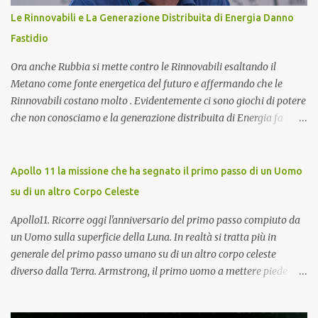
implicazioni che il suo corretto utilizzo ha sulla durata e
Le Rinnovabili e La Generazione Distribuita di Energia Danno
sull'affidabilità dell'intero sistema. Cos'è un Toroide o Meter e
Fastidio
Come Funziona? Il toroide (o meter) è un dispositivo el...
Ora anche Rubbia si mette contro le Rinnovabili esaltando il
Metano come fonte energetica del futuro e affermando che le
Rinnovabili costano molto . Evidentemente ci sono giochi di potere
che non conosciamo e la generazione distribuita di Energia fa
sempre più paura. Ma procediamo per gradi. Chi è Carlo Rubbia?
Carlo Rubbia probabilmente non necessita di presentazioni in
quanto trattasi di uno dei più famosi scienziati italiani. Ha
Apollo 11 la missione che ha segnato il primo passo di un Uomo
ottenuto il Premio Nobel per la Fisica nel 1984 ed attualmente è
su di un altro Corpo Celeste
Senatore della Repubblica con nomina presidenziale ( Senatore a
Vita della Repubblica Italiana ). Collabora con il CIEMAT (centro
Apollo11. Ricorre oggi l'anniversario del primo passo compiuto da
di ricerca sull'energia, l'ambiente e la tecnologia), un organismo
un Uomo sulla superficie della Luna. In realtà si tratta più in
spagnolo simile all'italiano ENEA, come consigliere speciale per la
generale del primo passo umano su di un altro corpo celeste
ricerca in campo energetico, dove sostiene fortemente lo sviluppo
diverso dalla Terra. Armstrong, il primo uomo a mettere piede
del " solare termodinamico ", che aveva avviato nel 2001 all'ENEA
sulla Luna con voce emozionata pronuncia la storica frase: "One
con il Progetto Archimede. Nel 2007 viene nominato membro Gr...
small step for man. One giant leap for mankind" (un piccolo passo