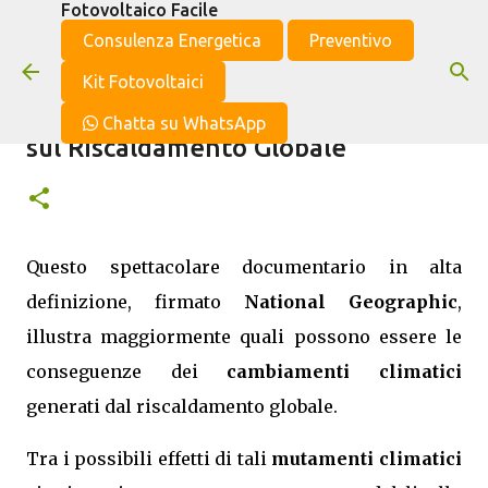
Fotovoltaico Facile
Passa ai contenuti principali
Consulenza Energetica
Preventivo
Kit Fotovoltaici
Documentario National Geographic
Chatta su WhatsApp
sul Riscaldamento Globale
Questo spettacolare documentario in alta
definizione, firmato
National Geographic
,
illustra maggiormente quali possono essere le
conseguenze dei
cambiamenti climatici
generati dal riscaldamento globale.
Tra i possibili effetti di tali
mutamenti climatici