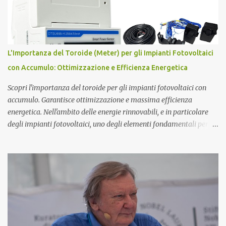
erede cognitivo per quanto attiene agli studi
sull’elettromagnetismo. Ighina si è concentrato molto sullo studio
del Monopolo Magnetico che ha sintetizzato nel concetto di Atomo
Magnetico . L'Atomo Magnetico Gli atomi magnetici sono costituiti
L'Importanza del Toroide (Meter) per gli Impianti Fotovoltaici
da triplette neutre di quark (+1,-1,0). Secondo questo modello di
con Accumulo: Ottimizzazione e Efficienza Energetica
atomo magnetico quindi non ci sono protoni e neutroni nel nucleo
atomico...
Scopri l'importanza del toroide per gli impianti fotovoltaici con
accumulo. Garantisce ottimizzazione e massima efficienza
energetica. Nell'ambito delle energie rinnovabili, e in particolare
degli impianti fotovoltaici, uno degli elementi fondamentali per
garantire l'efficienza e l'ottimizzazione dell'intero sistema è il
toroide o meter . Questo componente, spesso sottovalutato, gioca
un ruolo cruciale nella gestione dell'energia prodotta e accumulata,
contribuendo significativamente a migliorare le prestazioni
complessive dell'impianto. In questo articolo, esploreremo nel
dettaglio l'importanza del toroide negli impianti fotovoltaici con
accumulo di energia, come funziona, e perché è essenziale per
ottimizzare il rendimento energetico. Approfondiremo inoltre le