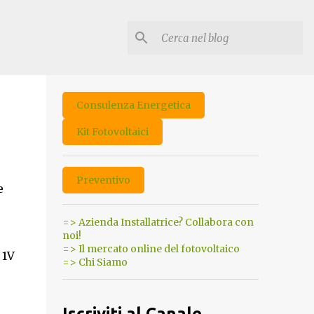
Consulenza Energetica
Kit Fotovoltaici
Preventivo
e
=> Azienda Installatrice? Collabora con
noi!
=> Il mercato online del fotovoltaico
 1V
=> Chi Siamo
Iscriviti al Canale