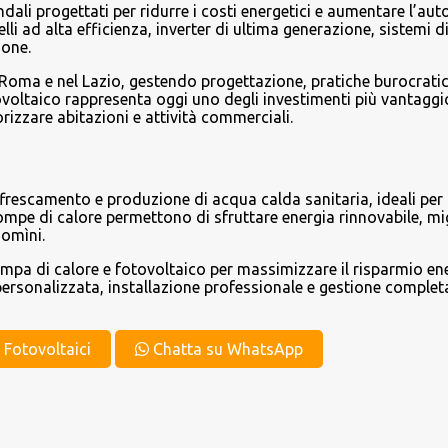
endali progettati per ridurre i costi energetici e aumentare l’a
li ad alta efficienza, inverter di ultima generazione, sistemi d
ione.
 Roma e nel Lazio, gestendo progettazione, pratiche burocratic
otovoltaico rappresenta oggi uno degli investimenti più vantaggi
orizzare abitazioni e attività commerciali.
frescamento e produzione di acqua calda sanitaria, ideali per 
 pompe di calore permettono di sfruttare energia rinnovabile, m
domìni.
ompa di calore e fotovoltaico per massimizzare il risparmio en
ersonalizzata, installazione professionale e gestione completa
t Fotovoltaici
Chatta su WhatsApp