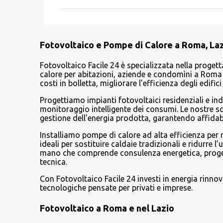
m
m
e
Fotovoltaico e Pompe di Calore a Roma, Lazi
n
t
Fotovoltaico Facile 24 è specializzata nella progett
calore per abitazioni, aziende e condomìni a Roma e
i
costi in bolletta, migliorare l’efficienza degli edif
Progettiamo impianti fotovoltaici residenziali e ind
monitoraggio intelligente dei consumi. Le nostre 
gestione dell’energia prodotta, garantendo affidabi
Installiamo pompe di calore ad alta efficienza per
ideali per sostituire caldaie tradizionali e ridurre l
mano che comprende consulenza energetica, progetta
tecnica.
Con Fotovoltaico Facile 24 investi in energia rinno
tecnologiche pensate per privati e imprese.
Fotovoltaico a Roma e nel Lazio