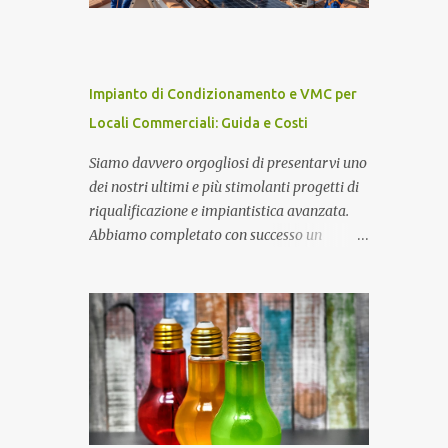
presentazioni in quanto trattasi di uno dei
più famosi scienziati italiani. Ha ottenuto il
Premio Nobel per la Fisica nel 1984 ed
attualmente è Senatore della Repubblica con
Impianto di Condizionamento e VMC per
nomina presidenziale ( Senatore a Vita della
Locali Commerciali: Guida e Costi
Repubblica Italiana ). Collabora con il
CIEMAT (centro di ricerca sull'energia,
Siamo davvero orgogliosi di presentarvi uno
l'ambiente e la tecnologia), un organismo
dei nostri ultimi e più stimolanti progetti di
spagnolo simile all'italiano ENEA, come
riqualificazione e impiantistica avanzata.
consigliere speciale per la ricerca in campo
Abbiamo completato con successo un
energetico, dove sostiene fortemente lo
intervento complesso e completo su un
sviluppo del " solare termodinamico ", che
prestigioso immobile commerciale
aveva avviato nel 2001 all'ENEA con il
polifunzionale, caratterizzato da una sala
Progetto Archimede. Nel 2007 viene
principale, una zona bar, un'area sottopalco
nominato membro Gr...
e servizi igienici dedicati, progettato per
accogliere fino a 200 persone in totale
sicurezza e comfort. Impianto Fotovoltaico
da 36 kWp Grid-Connected Per completare