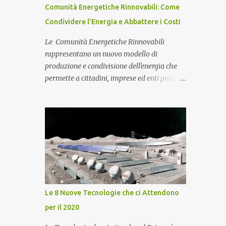
l'efficentamento energetico e ridurre
Comunità Energetiche Rinnovabili: Come
drasticamente i costi di gestione
Condividere l'Energia e Abbattere i Costi
dell'immobile, abbiamo inoltre installato un
potente impianto fotovoltaico da 36 kWp in
Le Comunità Energetiche Rinnovabili
configurazione grid-connected senza
rappresentano un nuovo modello di
accumulo. Il sistema si compone di 80
produzione e condivisione dell'energia che
moduli fotovoltaici di ultima generazione ad
permette a cittadini, imprese ed enti pubblici
alta efficienza e di inverter trifase di
di ridurre i costi, aumentare l'autoconsumo e
primaria marca, collegati alle protezioni di
contribuire alla transizione energetica.
stringa e ai quadri elettrici dedicati. Un
Comunità Energetiche Rinnovabili: cosa
intervento strategico che consente al locale
sono e come funzionano Negli ultimi anni le
commerciale di autoprodurre ...
Comunità Energetiche Rinnovabili stanno
assumendo un ruolo sempre più importante
nel panorama energetico italiano. Si tratta di
associazioni tra cittadini, imprese, enti locali,
cooperative e organizzazioni che decidono di
Le 8 Nuove Tecnologie che ci Attendono
produrre, consumare e condividere energia
per il 2020
elettrica proveniente da fonti rinnovabili,
principalmente attraverso impianti