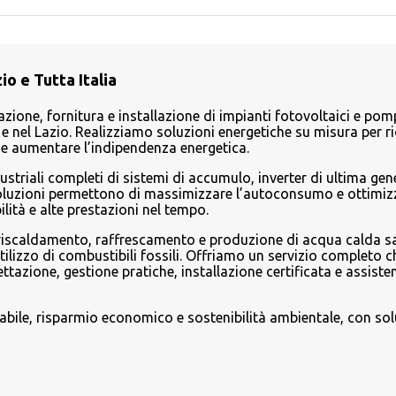
o e Tutta Italia
azione, fornitura e installazione di impianti fotovoltaici e pom
 nel Lazio. Realizziamo soluzioni energetiche su misura per ri
ici e aumentare l’indipendenza energetica.
ustriali completi di sistemi di accumulo, inverter di ultima ge
soluzioni permettono di massimizzare l’autoconsumo e ottimizz
lità e alte prestazioni nel tempo.
 riscaldamento, raffrescamento e produzione di acqua calda sa
’utilizzo di combustibili fossili. Offriamo un servizio completo ch
zione, gestione pratiche, installazione certificata e assiste
vabile, risparmio economico e sostenibilità ambientale, con sol