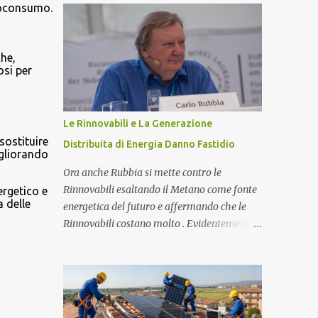
sono protoni e neutroni nel nucleo atomico...
utoconsumo.
fondamentali per garantire l'efficienza e
i
l'ottimizzazione dell'intero sistema è il
toroide o meter . Questo componente, spesso
he,
sottovalutato, gioca un ruolo cruciale nella
osi per
gestione dell'energia prodotta e accumulata,
contribuendo significativamente a
migliorare le prestazioni complessive
Le Rinnovabili e La Generazione
dell'impianto. In questo articolo,
sostituire
Distribuita di Energia Danno Fastidio
esploreremo nel dettaglio l'importanza del
igliorando
toroide negli impianti fotovoltaici con
Ora anche Rubbia si mette contro le
accumulo di energia, come funziona, e
Rinnovabili esaltando il Metano come fonte
ergetico e
perché è essenziale per ottimizzare il
 delle
energetica del futuro e affermando che le
rendimento energetico. Approfondiremo
Rinnovabili costano molto . Evidentemente
inoltre le implicazioni che il suo corretto
ci sono giochi di potere che non conosciamo
utilizzo ha sulla durata e sull'affidabilità
e la generazione distribuita di Energia fa
dell'intero sistema. Cos'è un Toroide o Meter
sempre più paura. Ma procediamo per gradi.
e Come Funziona? Il toroide (o meter) è un
Chi è Carlo Rubbia? Carlo Rubbia
dispositivo el...
probabilmente non necessita di