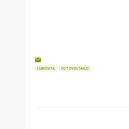
CURIOSITA
FOTOVOLTAICO
C
o