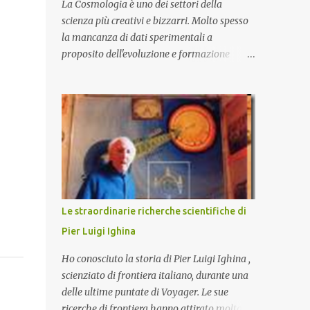
La Cosmologia è uno dei settori della
scienza più creativi e bizzarri. Molto spesso
la mancanza di dati sperimentali a
proposito dell'evoluzione e formazione
dell'Universo primordiale lasciano il campo
a Teorie che trascendono i nostri limiti di
comprensione e danno adito ad
interpretazioni fantasiose. Certo è che la
teoria cosmologica sull'origine e l'evoluzione
dell'Universo più accreditata, il Big-Bang e
l'Universo inflazionario, ha dei paradossi e
delle lacune difficilmente sormontabili che
sono tali da far pensare che con il
Le straordinarie richerche scientifiche di
miglioramento delle osservazioni
Pier Luigi Ighina
sperimentali si possa un giorno chiarirne
l'origine e la sua evoluzione. Una volta
Ho conosciuto la storia di Pier Luigi Ighina ,
chiarita l'origine e il meccanismo di
scienziato di frontiera italiano, durante una
formazione dell'Universo primordiale
delle ultime puntate di Voyager. Le sue
saremo qui di nuovo a domandarci: perché
ricerche di frontiera hanno attirato molto la