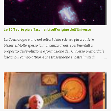
Le 10 Teorie più affascinanti sull'origine dell'Universo
La Cosmologia è uno dei settori della scienza più creativi e
bizzarri. Molto spesso la mancanza di dati sperimentali a
proposito dell'evoluzione e formazione dell'Universo primordiale
lasciano il campo a Teorie che trascendono i nostri limiti di
comprensione e danno adito ad interpretazioni fantasiose. Certo è
che la teoria cosmologica sull'origine e l'evoluzione dell'Universo
più accreditata, il Big-Bang e l'Universo inflazionario, ha dei
paradossi e delle lacune difficilmente sormontabili che sono tali da
far pensare che con il miglioramento delle osservazioni
sperimentali si possa un giorno chiarirne l'origine e la sua
evoluzione. Una volta chiarita l'origine e il meccanismo di
formazione dell'Universo primordiale saremo qui di nuovo a
domandarci: perché esiste l'Universo? D'altra parte sono le