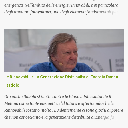
energetica. Nell'ambito delle energie rinnovabili, e in particolare
degli impianti fotovoltaici, uno degli elementi fondamentali per
garantire l'efficienza e l'ottimizzazione dell'intero sistema è il
toroide o meter . Questo componente, spesso sottovalutato, gioca
un ruolo cruciale nella gestione dell'energia prodotta e accumulata,
contribuendo significativamente a migliorare le prestazioni
complessive dell'impianto. In questo articolo, esploreremo nel
dettaglio l'importanza del toroide negli impianti fotovoltaici con
accumulo di energia, come funziona, e perché è essenziale per
ottimizzare il rendimento energetico. Approfondiremo inoltre le
implicazioni che il suo corretto utilizzo ha sulla durata e
Le Rinnovabili e La Generazione Distribuita di Energia Danno
sull'affidabilità dell'intero sistema. Cos'è un Toroide o Meter e
Fastidio
Come Funziona? Il toroide (o meter) è un dispositivo el...
Ora anche Rubbia si mette contro le Rinnovabili esaltando il
Metano come fonte energetica del futuro e affermando che le
Rinnovabili costano molto . Evidentemente ci sono giochi di potere
che non conosciamo e la generazione distribuita di Energia fa
sempre più paura. Ma procediamo per gradi. Chi è Carlo Rubbia?