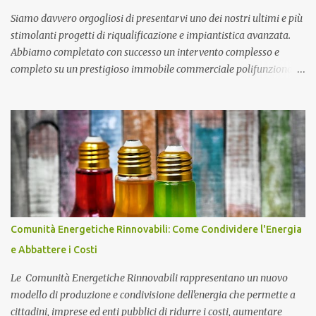
spettacolare sit...
Siamo davvero orgogliosi di presentarvi uno dei nostri ultimi e più
stimolanti progetti di riqualificazione e impiantistica avanzata.
Abbiamo completato con successo un intervento complesso e
completo su un prestigioso immobile commerciale polifunzionale,
caratterizzato da una sala principale, una zona bar, un'area
sottopalco e servizi igienici dedicati, progettato per accogliere fino
a 200 persone in totale sicurezza e comfort. Impianto Fotovoltaico
da 36 kWp Grid-Connected Per completare l'efficentamento
energetico e ridurre drasticamente i costi di gestione dell'immobile,
abbiamo inoltre installato un potente impianto fotovoltaico da 36
kWp in configurazione grid-connected senza accumulo. Il sistema
si compone di 80 moduli fotovoltaici di ultima generazione ad alta
efficienza e di inverter trifase di primaria marca, collegati alle
Comunità Energetiche Rinnovabili: Come Condividere l'Energia
protezioni di stringa e ai quadri elettrici dedicati. Un intervento
e Abbattere i Costi
strategico che consente al locale commerciale di autoprodurre ...
Le Comunità Energetiche Rinnovabili rappresentano un nuovo
modello di produzione e condivisione dell'energia che permette a
cittadini, imprese ed enti pubblici di ridurre i costi, aumentare