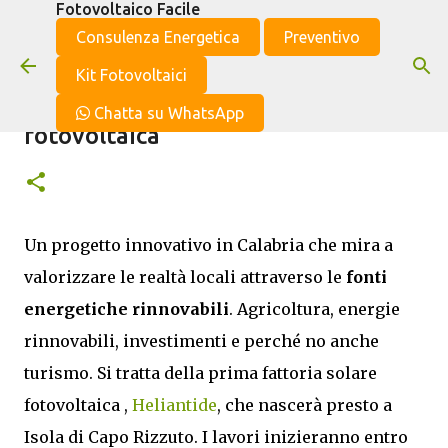
Fotovoltaico Facile
Passa ai contenuti principali
Consulenza Energetica
Preventivo
Kit Fotovoltaici
Heliantide - la prima fattoria
Chatta su WhatsApp
fotovoltaica
Un progetto innovativo in Calabria che mira a
valorizzare le realtà locali attraverso le
fonti
energetiche rinnovabili
. Agricoltura, energie
rinnovabili, investimenti e perché no anche
turismo. Si tratta della prima fattoria solare
fotovoltaica ,
Heliantide
, che nascerà presto a
Isola di Capo Rizzuto. I lavori inizieranno entro