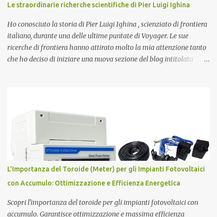
Le straordinarie richerche scientifiche di Pier Luigi Ighina
domande più affascinanti che ci attanagliano fin dalle prime
apparizioni della Specie Umana sulla terra. Ecco alcune delle più
Ho conosciuto la storia di Pier Luigi Ighina , scienziato di frontiera
affascinanti teo...
italiano, durante una delle ultime puntate di Voyager. Le sue
ricerche di frontiera hanno attirato molto la mia attenzione tanto
che ho deciso di iniziare una nuova sezione del blog intitolata
misteri scientifici ed inaugurata dalla figura affascinante di Pier
Luigi Ighina . Nato il 23 giugno 1908, Ighina è morto l’8 gennaio
2004 lasciando alcuni misteri scientifici irrisolti all’attenzione
della comunità scientifica nazionale ed internazionale. E’ stato per
anni assistente di Guglielmo Marconi , diventandone in seguito
erede cognitivo per quanto attiene agli studi
sull’elettromagnetismo. Ighina si è concentrato molto sullo studio
del Monopolo Magnetico che ha sintetizzato nel concetto di Atomo
Magnetico . L'Atomo Magnetico Gli atomi magnetici sono costituiti
L'Importanza del Toroide (Meter) per gli Impianti Fotovoltaici
da triplette neutre di quark (+1,-1,0). Secondo questo modello di
con Accumulo: Ottimizzazione e Efficienza Energetica
atomo magnetico quindi non ci sono protoni e neutroni nel nucleo
atomico...
Scopri l'importanza del toroide per gli impianti fotovoltaici con
accumulo. Garantisce ottimizzazione e massima efficienza