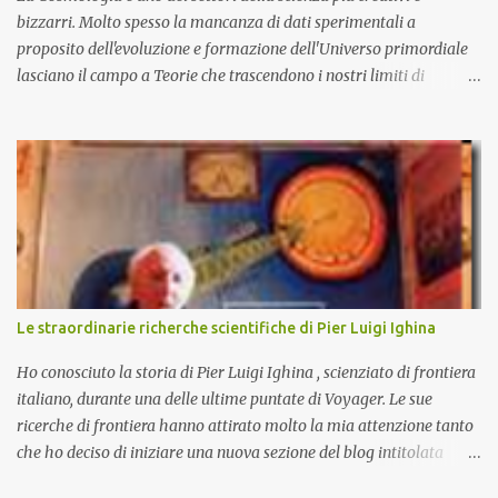
bizzarri. Molto spesso la mancanza di dati sperimentali a
proposito dell'evoluzione e formazione dell'Universo primordiale
lasciano il campo a Teorie che trascendono i nostri limiti di
comprensione e danno adito ad interpretazioni fantasiose. Certo è
che la teoria cosmologica sull'origine e l'evoluzione dell'Universo
più accreditata, il Big-Bang e l'Universo inflazionario, ha dei
paradossi e delle lacune difficilmente sormontabili che sono tali da
far pensare che con il miglioramento delle osservazioni
sperimentali si possa un giorno chiarirne l'origine e la sua
evoluzione. Una volta chiarita l'origine e il meccanismo di
formazione dell'Universo primordiale saremo qui di nuovo a
domandarci: perché esiste l'Universo? D'altra parte sono le
Le straordinarie richerche scientifiche di Pier Luigi Ighina
domande più affascinanti che ci attanagliano fin dalle prime
apparizioni della Specie Umana sulla terra. Ecco alcune delle più
Ho conosciuto la storia di Pier Luigi Ighina , scienziato di frontiera
affascinanti teo...
italiano, durante una delle ultime puntate di Voyager. Le sue
ricerche di frontiera hanno attirato molto la mia attenzione tanto
che ho deciso di iniziare una nuova sezione del blog intitolata
misteri scientifici ed inaugurata dalla figura affascinante di Pier