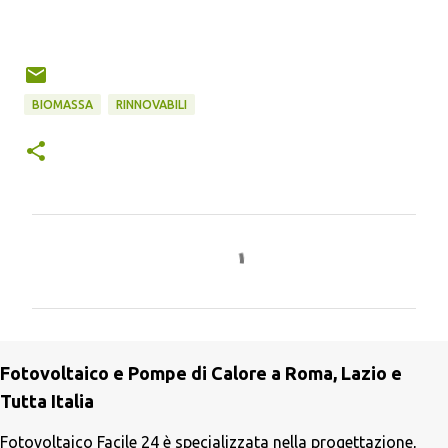
BIOMASSA
RINNOVABILI
C
o
m
m
e
Fotovoltaico e Pompe di Calore a Roma, Lazio e
n
Tutta Italia
t
i
Fotovoltaico Facile 24 è specializzata nella progettazione,