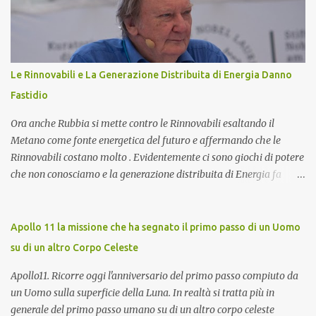
dettaglio l'importanza del toroide negli impianti fotovoltaici con
accumulo di energia, come funziona, e perché è essenziale per
ottimizzare il rendimento energetico. Approfondiremo inoltre le
implicazioni che il suo corretto utilizzo ha sulla durata e
Le Rinnovabili e La Generazione Distribuita di Energia Danno
sull'affidabilità dell'intero sistema. Cos'è un Toroide o Meter e
Fastidio
Come Funziona? Il toroide (o meter) è un dispositivo el...
Ora anche Rubbia si mette contro le Rinnovabili esaltando il
Metano come fonte energetica del futuro e affermando che le
Rinnovabili costano molto . Evidentemente ci sono giochi di potere
che non conosciamo e la generazione distribuita di Energia fa
sempre più paura. Ma procediamo per gradi. Chi è Carlo Rubbia?
Carlo Rubbia probabilmente non necessita di presentazioni in
quanto trattasi di uno dei più famosi scienziati italiani. Ha
Apollo 11 la missione che ha segnato il primo passo di un Uomo
ottenuto il Premio Nobel per la Fisica nel 1984 ed attualmente è
su di un altro Corpo Celeste
Senatore della Repubblica con nomina presidenziale ( Senatore a
Vita della Repubblica Italiana ). Collabora con il CIEMAT (centro
Apollo11. Ricorre oggi l'anniversario del primo passo compiuto da
di ricerca sull'energia, l'ambiente e la tecnologia), un organismo
un Uomo sulla superficie della Luna. In realtà si tratta più in
spagnolo simile all'italiano ENEA, come consigliere speciale per la
generale del primo passo umano su di un altro corpo celeste