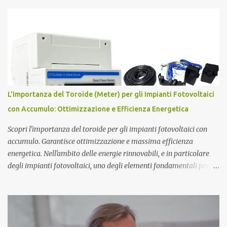
Luigi Ighina . Nato il 23 giugno 1908, Ighina è morto l’8 gennaio
2004 lasciando alcuni misteri scientifici irrisolti all’attenzione
della comunità scientifica nazionale ed internazionale. E’ stato per
anni assistente di Guglielmo Marconi , diventandone in seguito
erede cognitivo per quanto attiene agli studi
sull’elettromagnetismo. Ighina si è concentrato molto sullo studio
del Monopolo Magnetico che ha sintetizzato nel concetto di Atomo
Magnetico . L'Atomo Magnetico Gli atomi magnetici sono costituiti
L'Importanza del Toroide (Meter) per gli Impianti Fotovoltaici
da triplette neutre di quark (+1,-1,0). Secondo questo modello di
con Accumulo: Ottimizzazione e Efficienza Energetica
atomo magnetico quindi non ci sono protoni e neutroni nel nucleo
atomico...
Scopri l'importanza del toroide per gli impianti fotovoltaici con
accumulo. Garantisce ottimizzazione e massima efficienza
energetica. Nell'ambito delle energie rinnovabili, e in particolare
degli impianti fotovoltaici, uno degli elementi fondamentali per
garantire l'efficienza e l'ottimizzazione dell'intero sistema è il
toroide o meter . Questo componente, spesso sottovalutato, gioca
un ruolo cruciale nella gestione dell'energia prodotta e accumulata,
contribuendo significativamente a migliorare le prestazioni
complessive dell'impianto. In questo articolo, esploreremo nel