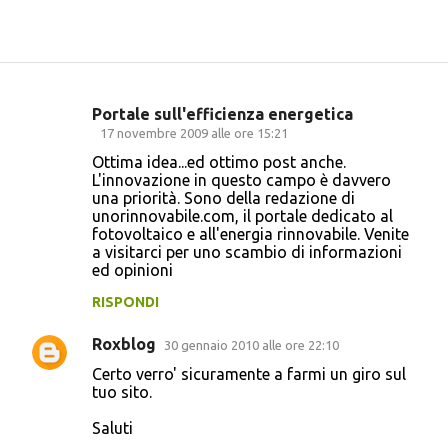
Portale sull'efficienza energetica
C
17 novembre 2009 alle ore 15:21
o
Ottima idea...ed ottimo post anche.
L'innovazione in questo campo è davvero
m
una priorità. Sono della redazione di
m
unorinnovabile.com, il portale dedicato al
fotovoltaico e all'energia rinnovabile. Venite
e
a visitarci per uno scambio di informazioni
n
ed opinioni
t
RISPONDI
i
Roxblog
30 gennaio 2010 alle ore 22:10
Certo verro' sicuramente a farmi un giro sul
tuo sito.
Saluti