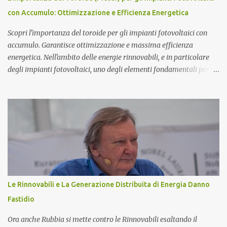
da triplette neutre di quark (+1,-1,0). Secondo questo modello di
con Accumulo: Ottimizzazione e Efficienza Energetica
atomo magnetico quindi non ci sono protoni e neutroni nel nucleo
atomico...
Scopri l'importanza del toroide per gli impianti fotovoltaici con
accumulo. Garantisce ottimizzazione e massima efficienza
energetica. Nell'ambito delle energie rinnovabili, e in particolare
degli impianti fotovoltaici, uno degli elementi fondamentali per
garantire l'efficienza e l'ottimizzazione dell'intero sistema è il
toroide o meter . Questo componente, spesso sottovalutato, gioca
un ruolo cruciale nella gestione dell'energia prodotta e accumulata,
contribuendo significativamente a migliorare le prestazioni
complessive dell'impianto. In questo articolo, esploreremo nel
dettaglio l'importanza del toroide negli impianti fotovoltaici con
accumulo di energia, come funziona, e perché è essenziale per
ottimizzare il rendimento energetico. Approfondiremo inoltre le
implicazioni che il suo corretto utilizzo ha sulla durata e
Le Rinnovabili e La Generazione Distribuita di Energia Danno
sull'affidabilità dell'intero sistema. Cos'è un Toroide o Meter e
Fastidio
Come Funziona? Il toroide (o meter) è un dispositivo el...
Ora anche Rubbia si mette contro le Rinnovabili esaltando il