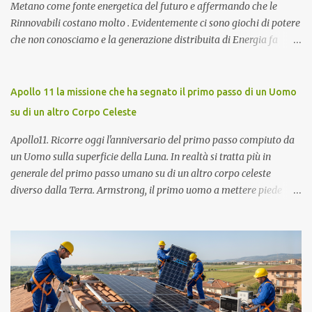
Metano come fonte energetica del futuro e affermando che le
Rinnovabili costano molto . Evidentemente ci sono giochi di potere
che non conosciamo e la generazione distribuita di Energia fa
sempre più paura. Ma procediamo per gradi. Chi è Carlo Rubbia?
Carlo Rubbia probabilmente non necessita di presentazioni in
quanto trattasi di uno dei più famosi scienziati italiani. Ha
Apollo 11 la missione che ha segnato il primo passo di un Uomo
ottenuto il Premio Nobel per la Fisica nel 1984 ed attualmente è
su di un altro Corpo Celeste
Senatore della Repubblica con nomina presidenziale ( Senatore a
Vita della Repubblica Italiana ). Collabora con il CIEMAT (centro
Apollo11. Ricorre oggi l'anniversario del primo passo compiuto da
di ricerca sull'energia, l'ambiente e la tecnologia), un organismo
un Uomo sulla superficie della Luna. In realtà si tratta più in
spagnolo simile all'italiano ENEA, come consigliere speciale per la
generale del primo passo umano su di un altro corpo celeste
ricerca in campo energetico, dove sostiene fortemente lo sviluppo
diverso dalla Terra. Armstrong, il primo uomo a mettere piede
del " solare termodinamico ", che aveva avviato nel 2001 all'ENEA
sulla Luna con voce emozionata pronuncia la storica frase: "One
con il Progetto Archimede. Nel 2007 viene nominato membro Gr...
small step for man. One giant leap for mankind" (un piccolo passo
per un uomo. Un grande balzo per l'umanità). L'allunaggio
dell'Apollo 11 era avvenuto il giorno prima alle ore 4,56 (ora
italiana) non senza qualche complicazione in fase di discesa del
modulo lunare brillantemente risolta dall'equipaggio formato da
Neil Armstrong (comandante), Edwin Aldrin (pilota del modulo