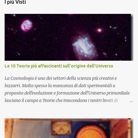
I più Visti
Le 10 Teorie più affascinanti sull'origine dell'Universo
La Cosmologia è uno dei settori della scienza più creativi e
bizzarri. Molto spesso la mancanza di dati sperimentali a
proposito dell'evoluzione e formazione dell'Universo primordiale
lasciano il campo a Teorie che trascendono i nostri limiti di
comprensione e danno adito ad interpretazioni fantasiose. Certo è
che la teoria cosmologica sull'origine e l'evoluzione dell'Universo
più accreditata, il Big-Bang e l'Universo inflazionario, ha dei
paradossi e delle lacune difficilmente sormontabili che sono tali da
far pensare che con il miglioramento delle osservazioni