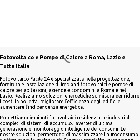
P
o
s
Fotovoltaico e Pompe di Calore a Roma, Lazio e
t
a
Tutta Italia
u
n
Fotovoltaico Facile 24 è specializzata nella progettazione,
c
fornitura e installazione di impianti fotovoltaici e pompe di
o
calore per abitazioni, aziende e condomìni a Roma e nel
m
Lazio. Realizziamo soluzioni energetiche su misura per ridurre
m
i costi in bolletta, migliorare l’efficienza degli edifici e
e
aumentare l’indipendenza energetica.
n
t
Progettiamo impianti fotovoltaici residenziali e industriali
o
completi di sistemi di accumulo, inverter di ultima
generazione e monitoraggio intelligente dei consumi. Le
nostre soluzioni permettono di massimizzare l’autoconsumo