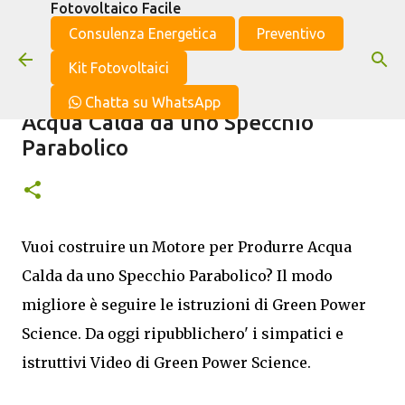
Fotovoltaico Facile
Passa ai contenuti principali
Consulenza Energetica
Preventivo
Kit Fotovoltaici
Costruire un Motore per Produrre
Chatta su WhatsApp
Acqua Calda da uno Specchio
Parabolico
Vuoi costruire un Motore per Produrre Acqua
Calda da uno Specchio Parabolico? Il modo
migliore è seguire le istruzioni di Green Power
Science. Da oggi ripubblichero' i simpatici e
istruttivi Video di Green Power Science.