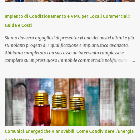
lunare denominato Eagle) e Michael Collins (pilota della navicella
Columbia) rimasto in orbita lunare ad attendere il ritorno degli
Impianto di Condizionamento e VMC per Locali Commerciali:
altri due Astronauti. Se volete rivivere la storica missione
Guida e Costi
dell'Apollo 11, la fondazione J.F. Kennedy ha messo a punto uno
spettacolare sit...
Siamo davvero orgogliosi di presentarvi uno dei nostri ultimi e più
stimolanti progetti di riqualificazione e impiantistica avanzata.
Abbiamo completato con successo un intervento complesso e
completo su un prestigioso immobile commerciale polifunzionale,
caratterizzato da una sala principale, una zona bar, un'area
sottopalco e servizi igienici dedicati, progettato per accogliere fino
a 200 persone in totale sicurezza e comfort. Impianto Fotovoltaico
da 36 kWp Grid-Connected Per completare l'efficentamento
energetico e ridurre drasticamente i costi di gestione dell'immobile,
abbiamo inoltre installato un potente impianto fotovoltaico da 36
kWp in configurazione grid-connected senza accumulo. Il sistema
si compone di 80 moduli fotovoltaici di ultima generazione ad alta
efficienza e di inverter trifase di primaria marca, collegati alle
Comunità Energetiche Rinnovabili: Come Condividere l'Energia
protezioni di stringa e ai quadri elettrici dedicati. Un intervento