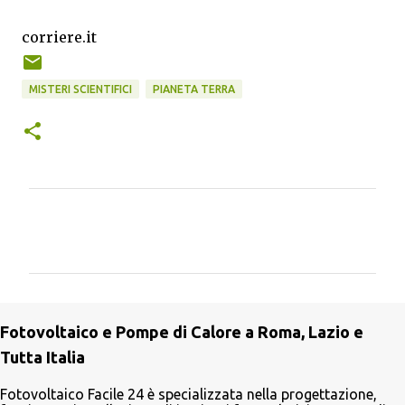
corriere.it
MISTERI SCIENTIFICI
PIANETA TERRA
C
o
m
m
e
Fotovoltaico e Pompe di Calore a Roma, Lazio e
n
Tutta Italia
t
i
Fotovoltaico Facile 24 è specializzata nella progettazione,