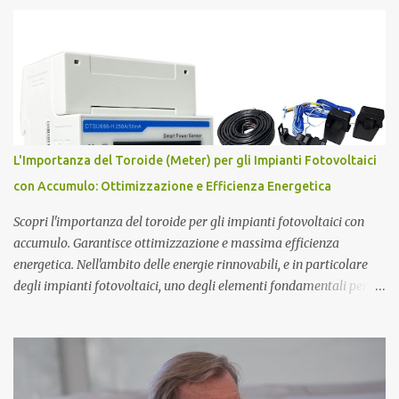
Luigi Ighina . Nato il 23 giugno 1908, Ighina è morto l’8 gennaio
2004 lasciando alcuni misteri scientifici irrisolti all’attenzione
della comunità scientifica nazionale ed internazionale. E’ stato per
anni assistente di Guglielmo Marconi , diventandone in seguito
erede cognitivo per quanto attiene agli studi
sull’elettromagnetismo. Ighina si è concentrato molto sullo studio
del Monopolo Magnetico che ha sintetizzato nel concetto di Atomo
Magnetico . L'Atomo Magnetico Gli atomi magnetici sono costituiti
L'Importanza del Toroide (Meter) per gli Impianti Fotovoltaici
da triplette neutre di quark (+1,-1,0). Secondo questo modello di
con Accumulo: Ottimizzazione e Efficienza Energetica
atomo magnetico quindi non ci sono protoni e neutroni nel nucleo
atomico...
Scopri l'importanza del toroide per gli impianti fotovoltaici con
accumulo. Garantisce ottimizzazione e massima efficienza
energetica. Nell'ambito delle energie rinnovabili, e in particolare
degli impianti fotovoltaici, uno degli elementi fondamentali per
garantire l'efficienza e l'ottimizzazione dell'intero sistema è il
toroide o meter . Questo componente, spesso sottovalutato, gioca
un ruolo cruciale nella gestione dell'energia prodotta e accumulata,
contribuendo significativamente a migliorare le prestazioni
complessive dell'impianto. In questo articolo, esploreremo nel