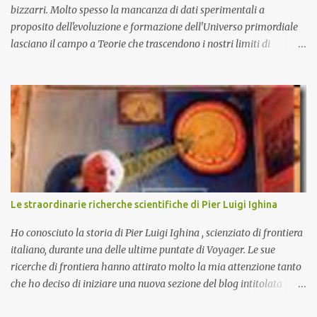
bizzarri. Molto spesso la mancanza di dati sperimentali a
proposito dell'evoluzione e formazione dell'Universo primordiale
lasciano il campo a Teorie che trascendono i nostri limiti di
comprensione e danno adito ad interpretazioni fantasiose. Certo è
che la teoria cosmologica sull'origine e l'evoluzione dell'Universo
più accreditata, il Big-Bang e l'Universo inflazionario, ha dei
paradossi e delle lacune difficilmente sormontabili che sono tali da
far pensare che con il miglioramento delle osservazioni
sperimentali si possa un giorno chiarirne l'origine e la sua
evoluzione. Una volta chiarita l'origine e il meccanismo di
formazione dell'Universo primordiale saremo qui di nuovo a
domandarci: perché esiste l'Universo? D'altra parte sono le
Le straordinarie richerche scientifiche di Pier Luigi Ighina
domande più affascinanti che ci attanagliano fin dalle prime
apparizioni della Specie Umana sulla terra. Ecco alcune delle più
Ho conosciuto la storia di Pier Luigi Ighina , scienziato di frontiera
affascinanti teo...
italiano, durante una delle ultime puntate di Voyager. Le sue
ricerche di frontiera hanno attirato molto la mia attenzione tanto
che ho deciso di iniziare una nuova sezione del blog intitolata
misteri scientifici ed inaugurata dalla figura affascinante di Pier