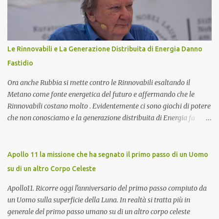
dettaglio l'importanza del toroide negli impianti fotovoltaici con
accumulo di energia, come funziona, e perché è essenziale per
ottimizzare il rendimento energetico. Approfondiremo inoltre le
implicazioni che il suo corretto utilizzo ha sulla durata e
Le Rinnovabili e La Generazione Distribuita di Energia Danno
sull'affidabilità dell'intero sistema. Cos'è un Toroide o Meter e
Fastidio
Come Funziona? Il toroide (o meter) è un dispositivo el...
Ora anche Rubbia si mette contro le Rinnovabili esaltando il
Metano come fonte energetica del futuro e affermando che le
Rinnovabili costano molto . Evidentemente ci sono giochi di potere
che non conosciamo e la generazione distribuita di Energia fa
sempre più paura. Ma procediamo per gradi. Chi è Carlo Rubbia?
Carlo Rubbia probabilmente non necessita di presentazioni in
quanto trattasi di uno dei più famosi scienziati italiani. Ha
Apollo 11 la missione che ha segnato il primo passo di un Uomo
ottenuto il Premio Nobel per la Fisica nel 1984 ed attualmente è
su di un altro Corpo Celeste
Senatore della Repubblica con nomina presidenziale ( Senatore a
Vita della Repubblica Italiana ). Collabora con il CIEMAT (centro
Apollo11. Ricorre oggi l'anniversario del primo passo compiuto da
di ricerca sull'energia, l'ambiente e la tecnologia), un organismo
un Uomo sulla superficie della Luna. In realtà si tratta più in
spagnolo simile all'italiano ENEA, come consigliere speciale per la
generale del primo passo umano su di un altro corpo celeste