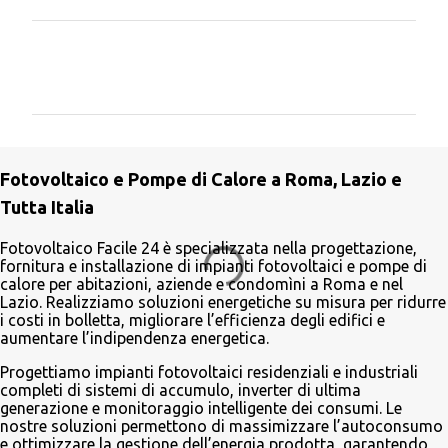
C
o
m
m
e
Fotovoltaico e Pompe di Calore a Roma, Lazio e
n
Tutta Italia
t
i
Fotovoltaico Facile 24 è specializzata nella progettazione,
fornitura e installazione di impianti fotovoltaici e pompe di
calore per abitazioni, aziende e condomìni a Roma e nel
Lazio. Realizziamo soluzioni energetiche su misura per ridurre
i costi in bolletta, migliorare l’efficienza degli edifici e
aumentare l’indipendenza energetica.
Progettiamo impianti fotovoltaici residenziali e industriali
completi di sistemi di accumulo, inverter di ultima
generazione e monitoraggio intelligente dei consumi. Le
nostre soluzioni permettono di massimizzare l’autoconsumo
e ottimizzare la gestione dell’energia prodotta, garantendo