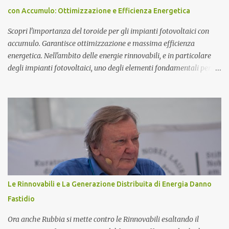
da triplette neutre di quark (+1,-1,0). Secondo questo modello di
con Accumulo: Ottimizzazione e Efficienza Energetica
atomo magnetico quindi non ci sono protoni e neutroni nel nucleo
atomico...
Scopri l'importanza del toroide per gli impianti fotovoltaici con
accumulo. Garantisce ottimizzazione e massima efficienza
energetica. Nell'ambito delle energie rinnovabili, e in particolare
degli impianti fotovoltaici, uno degli elementi fondamentali per
garantire l'efficienza e l'ottimizzazione dell'intero sistema è il
toroide o meter . Questo componente, spesso sottovalutato, gioca
un ruolo cruciale nella gestione dell'energia prodotta e accumulata,
contribuendo significativamente a migliorare le prestazioni
complessive dell'impianto. In questo articolo, esploreremo nel
dettaglio l'importanza del toroide negli impianti fotovoltaici con
accumulo di energia, come funziona, e perché è essenziale per
ottimizzare il rendimento energetico. Approfondiremo inoltre le
implicazioni che il suo corretto utilizzo ha sulla durata e
Le Rinnovabili e La Generazione Distribuita di Energia Danno
sull'affidabilità dell'intero sistema. Cos'è un Toroide o Meter e
Fastidio
Come Funziona? Il toroide (o meter) è un dispositivo el...
Ora anche Rubbia si mette contro le Rinnovabili esaltando il