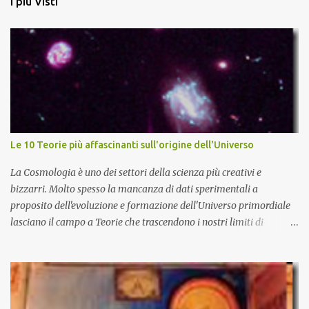
I più Visti
Le 10 Teorie più affascinanti sull'origine dell'Universo
La Cosmologia è uno dei settori della scienza più creativi e
bizzarri. Molto spesso la mancanza di dati sperimentali a
proposito dell'evoluzione e formazione dell'Universo primordiale
lasciano il campo a Teorie che trascendono i nostri limiti di
comprensione e danno adito ad interpretazioni fantasiose. Certo è
che la teoria cosmologica sull'origine e l'evoluzione dell'Universo
più accreditata, il Big-Bang e l'Universo inflazionario, ha dei
paradossi e delle lacune difficilmente sormontabili che sono tali da
far pensare che con il miglioramento delle osservazioni