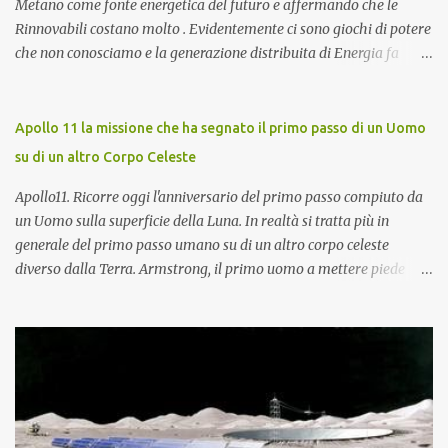
Metano come fonte energetica del futuro e affermando che le
Rinnovabili costano molto . Evidentemente ci sono giochi di potere
che non conosciamo e la generazione distribuita di Energia fa
sempre più paura. Ma procediamo per gradi. Chi è Carlo Rubbia?
Carlo Rubbia probabilmente non necessita di presentazioni in
quanto trattasi di uno dei più famosi scienziati italiani. Ha
Apollo 11 la missione che ha segnato il primo passo di un Uomo
ottenuto il Premio Nobel per la Fisica nel 1984 ed attualmente è
su di un altro Corpo Celeste
Senatore della Repubblica con nomina presidenziale ( Senatore a
Vita della Repubblica Italiana ). Collabora con il CIEMAT (centro
Apollo11. Ricorre oggi l'anniversario del primo passo compiuto da
di ricerca sull'energia, l'ambiente e la tecnologia), un organismo
un Uomo sulla superficie della Luna. In realtà si tratta più in
spagnolo simile all'italiano ENEA, come consigliere speciale per la
generale del primo passo umano su di un altro corpo celeste
ricerca in campo energetico, dove sostiene fortemente lo sviluppo
diverso dalla Terra. Armstrong, il primo uomo a mettere piede
del " solare termodinamico ", che aveva avviato nel 2001 all'ENEA
sulla Luna con voce emozionata pronuncia la storica frase: "One
con il Progetto Archimede. Nel 2007 viene nominato membro Gr...
small step for man. One giant leap for mankind" (un piccolo passo
per un uomo. Un grande balzo per l'umanità). L'allunaggio
dell'Apollo 11 era avvenuto il giorno prima alle ore 4,56 (ora
italiana) non senza qualche complicazione in fase di discesa del
modulo lunare brillantemente risolta dall'equipaggio formato da
Neil Armstrong (comandante), Edwin Aldrin (pilota del modulo