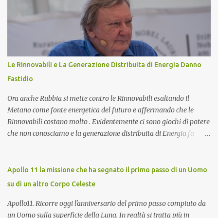
contribuendo significativamente a migliorare le prestazioni
complessive dell'impianto. In questo articolo, esploreremo nel
dettaglio l'importanza del toroide negli impianti fotovoltaici con
accumulo di energia, come funziona, e perché è essenziale per
ottimizzare il rendimento energetico. Approfondiremo inoltre le
implicazioni che il suo corretto utilizzo ha sulla durata e
Le Rinnovabili e La Generazione Distribuita di Energia Danno
sull'affidabilità dell'intero sistema. Cos'è un Toroide o Meter e
Fastidio
Come Funziona? Il toroide (o meter) è un dispositivo el...
Ora anche Rubbia si mette contro le Rinnovabili esaltando il
Metano come fonte energetica del futuro e affermando che le
Rinnovabili costano molto . Evidentemente ci sono giochi di potere
che non conosciamo e la generazione distribuita di Energia fa
sempre più paura. Ma procediamo per gradi. Chi è Carlo Rubbia?
Carlo Rubbia probabilmente non necessita di presentazioni in
quanto trattasi di uno dei più famosi scienziati italiani. Ha
Apollo 11 la missione che ha segnato il primo passo di un Uomo
ottenuto il Premio Nobel per la Fisica nel 1984 ed attualmente è
su di un altro Corpo Celeste
Senatore della Repubblica con nomina presidenziale ( Senatore a
Vita della Repubblica Italiana ). Collabora con il CIEMAT (centro
Apollo11. Ricorre oggi l'anniversario del primo passo compiuto da
di ricerca sull'energia, l'ambiente e la tecnologia), un organismo
un Uomo sulla superficie della Luna. In realtà si tratta più in