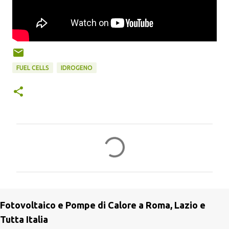
FUEL CELLS
IDROGENO
C
o
m
m
e
Fotovoltaico e Pompe di Calore a Roma, Lazio e
n
Tutta Italia
t