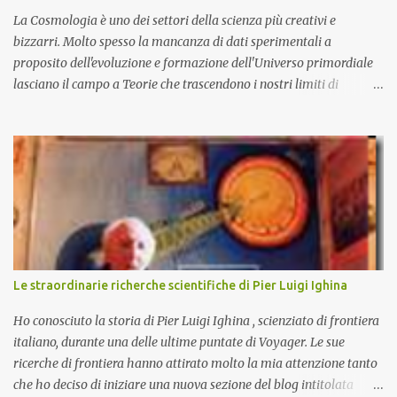
La Cosmologia è uno dei settori della scienza più creativi e
bizzarri. Molto spesso la mancanza di dati sperimentali a
proposito dell'evoluzione e formazione dell'Universo primordiale
lasciano il campo a Teorie che trascendono i nostri limiti di
comprensione e danno adito ad interpretazioni fantasiose. Certo è
che la teoria cosmologica sull'origine e l'evoluzione dell'Universo
più accreditata, il Big-Bang e l'Universo inflazionario, ha dei
paradossi e delle lacune difficilmente sormontabili che sono tali da
far pensare che con il miglioramento delle osservazioni
sperimentali si possa un giorno chiarirne l'origine e la sua
evoluzione. Una volta chiarita l'origine e il meccanismo di
formazione dell'Universo primordiale saremo qui di nuovo a
domandarci: perché esiste l'Universo? D'altra parte sono le
Le straordinarie richerche scientifiche di Pier Luigi Ighina
domande più affascinanti che ci attanagliano fin dalle prime
apparizioni della Specie Umana sulla terra. Ecco alcune delle più
Ho conosciuto la storia di Pier Luigi Ighina , scienziato di frontiera
affascinanti teo...
italiano, durante una delle ultime puntate di Voyager. Le sue
ricerche di frontiera hanno attirato molto la mia attenzione tanto
che ho deciso di iniziare una nuova sezione del blog intitolata