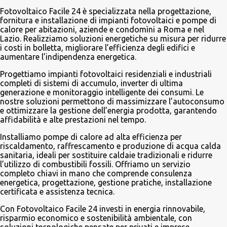
i
Fotovoltaico Facile 24 è specializzata nella progettazione,
fornitura e installazione di impianti fotovoltaici e pompe di
calore per abitazioni, aziende e condomìni a Roma e nel
Lazio. Realizziamo soluzioni energetiche su misura per ridurre
i costi in bolletta, migliorare l’efficienza degli edifici e
aumentare l’indipendenza energetica.
Progettiamo impianti fotovoltaici residenziali e industriali
completi di sistemi di accumulo, inverter di ultima
generazione e monitoraggio intelligente dei consumi. Le
nostre soluzioni permettono di massimizzare l’autoconsumo
e ottimizzare la gestione dell’energia prodotta, garantendo
affidabilità e alte prestazioni nel tempo.
Installiamo pompe di calore ad alta efficienza per
riscaldamento, raffrescamento e produzione di acqua calda
sanitaria, ideali per sostituire caldaie tradizionali e ridurre
l’utilizzo di combustibili fossili. Offriamo un servizio
completo chiavi in mano che comprende consulenza
energetica, progettazione, gestione pratiche, installazione
certificata e assistenza tecnica.
Con Fotovoltaico Facile 24 investi in energia rinnovabile,
risparmio economico e sostenibilità ambientale, con
soluzioni tecnologiche pensate per privati e imprese.