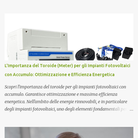
misteri scientifici ed inaugurata dalla figura affascinante di Pier
Luigi Ighina . Nato il 23 giugno 1908, Ighina è morto l’8 gennaio
2004 lasciando alcuni misteri scientifici irrisolti all’attenzione
della comunità scientifica nazionale ed internazionale. E’ stato per
anni assistente di Guglielmo Marconi , diventandone in seguito
erede cognitivo per quanto attiene agli studi
sull’elettromagnetismo. Ighina si è concentrato molto sullo studio
del Monopolo Magnetico che ha sintetizzato nel concetto di Atomo
Magnetico . L'Atomo Magnetico Gli atomi magnetici sono costituiti
L'Importanza del Toroide (Meter) per gli Impianti Fotovoltaici
da triplette neutre di quark (+1,-1,0). Secondo questo modello di
con Accumulo: Ottimizzazione e Efficienza Energetica
atomo magnetico quindi non ci sono protoni e neutroni nel nucleo
atomico...
Scopri l'importanza del toroide per gli impianti fotovoltaici con
accumulo. Garantisce ottimizzazione e massima efficienza
energetica. Nell'ambito delle energie rinnovabili, e in particolare
degli impianti fotovoltaici, uno degli elementi fondamentali per
garantire l'efficienza e l'ottimizzazione dell'intero sistema è il
toroide o meter . Questo componente, spesso sottovalutato, gioca
un ruolo cruciale nella gestione dell'energia prodotta e accumulata,