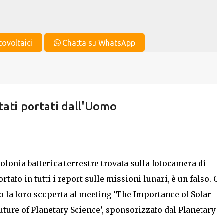
Passa ai contenuti principali
tovoltaici
Chatta su WhatsApp
tati portati dall'Uomo
lonia batterica terrestre trovata sulla fotocamera di
ato in tutti i report sulle missioni lunari, è un falso. G
o la loro scoperta al meeting ‘The Importance of Solar
ture of Planetary Science’, sponsorizzato dal Planetary