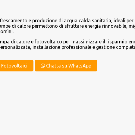
frescamento e produzione di acqua calda sanitaria, ideali per 
 pompe di calore permettono di sfruttare energia rinnovabile, m
domìni.
ompa di calore e fotovoltaico per massimizzare il risparmio en
ersonalizzata, installazione professionale e gestione completa
t Fotovoltaici
Chatta su WhatsApp