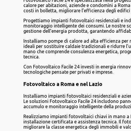
Fotovoltaico Facile 24 è specializzata nella progett
calore per abitazioni, aziende e condomìni a Roma e
i
costi in bolletta, migliorare l’efficienza degli edif
Progettiamo impianti fotovoltaici residenziali e ind
monitoraggio intelligente dei consumi. Le nostre 
gestione dell’energia prodotta, garantendo affidabi
Installiamo pompe di calore ad alta efficienza per
ideali per sostituire caldaie tradizionali e ridurre l
mano che comprende consulenza energetica, progetta
tecnica.
Con Fotovoltaico Facile 24 investi in energia rinno
tecnologiche pensate per privati e imprese.
Fotovoltaico a Roma e nel Lazio
Installiamo impianti fotovoltaici residenziali e azi
Le soluzioni Fotovoltaico Facile 24 includono pannel
accumulo e monitoraggio intelligente della produz
Realizziamo impianti fotovoltaici chiavi in mano a
installazione certificata e assistenza tecnica. Il f
migliorare la classe energetica degli immobili e val