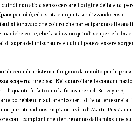
 quindi non abbia senso cercare l’origine della vita, pe
 (panspermia), ed è stata compiuta analizzando cosa
atti si è trovato che coloro che parteciparono alle anali
 maniche corte, che lasciavano quindi scoperte le bracc
 al di sopra del misuratore e quindi poteva essere sorge
luridecennale mistero e fungono da monito per le pros
esta scoperta, precisa: “Nel controllare le contaminazio
 di quanto fu fatto con la fotocamera di Surveyor 3,
te potrebbero risultare ricoperti di 'vita terrestre' al 
amo portato sul nostro pianeta vita di Marte. Possiamo 
iore con i campioni che rientreranno dalla missione su