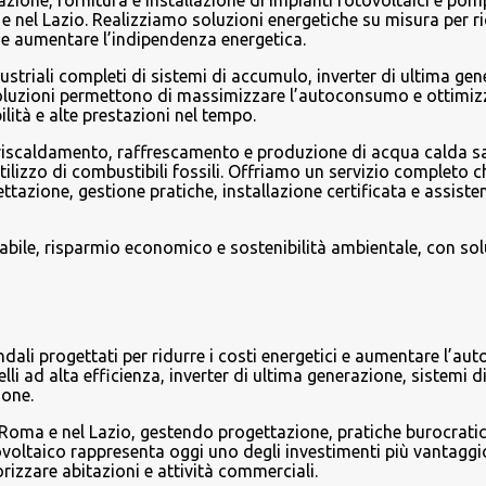
azione, fornitura e installazione di impianti fotovoltaici e pom
 nel Lazio. Realizziamo soluzioni energetiche su misura per ri
ici e aumentare l’indipendenza energetica.
ustriali completi di sistemi di accumulo, inverter di ultima ge
soluzioni permettono di massimizzare l’autoconsumo e ottimizz
lità e alte prestazioni nel tempo.
 riscaldamento, raffrescamento e produzione di acqua calda sa
’utilizzo di combustibili fossili. Offriamo un servizio completo ch
zione, gestione pratiche, installazione certificata e assiste
vabile, risparmio economico e sostenibilità ambientale, con sol
endali progettati per ridurre i costi energetici e aumentare l’a
li ad alta efficienza, inverter di ultima generazione, sistemi d
ione.
 Roma e nel Lazio, gestendo progettazione, pratiche burocratic
otovoltaico rappresenta oggi uno degli investimenti più vantaggi
orizzare abitazioni e attività commerciali.