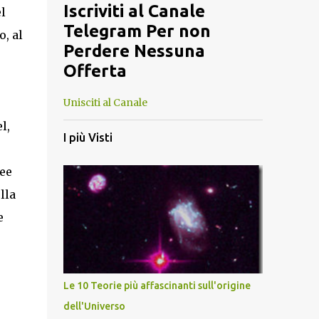
Iscriviti al Canale
l
Telegram Per non
, al
Perdere Nessuna
Offerta
Unisciti al Canale
l,
I più Visti
ree
lla
e
Le 10 Teorie più affascinanti sull'origine
dell'Universo