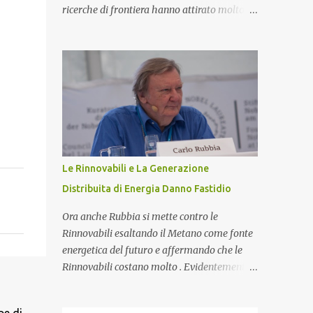
saremo qui di nuovo a domandarci: perché
ricerche di frontiera hanno attirato molto la
esiste l'Universo? D'altra parte sono le
mia attenzione tanto che ho deciso di
domande più affascinanti che ci
iniziare una nuova sezione del blog
attanagliano fin dalle prime apparizioni
intitolata misteri scientifici ed inaugurata
della Specie Umana sulla terra. Ecco alcune
dalla figura affascinante di Pier Luigi Ighina
delle più affascinanti teo...
. Nato il 23 giugno 1908, Ighina è morto l’8
gennaio 2004 lasciando alcuni misteri
scientifici irrisolti all’attenzione della
comunità scientifica nazionale ed
internazionale. E’ stato per anni assistente di
Le Rinnovabili e La Generazione
Guglielmo Marconi , diventandone in seguito
Distribuita di Energia Danno Fastidio
erede cognitivo per quanto attiene agli studi
sull’elettromagnetismo. Ighina si è
Ora anche Rubbia si mette contro le
concentrato molto sullo studio del Monopolo
Rinnovabili esaltando il Metano come fonte
Magnetico che ha sintetizzato nel concetto
energetica del futuro e affermando che le
di Atomo Magnetico . L'Atomo Magnetico Gli
Rinnovabili costano molto . Evidentemente
atomi magnetici sono costituiti da triplette
ci sono giochi di potere che non conosciamo
neutre di quark (+1,-1,0). Secondo questo
e la generazione distribuita di Energia fa
modello di atomo magnetico quindi non ci