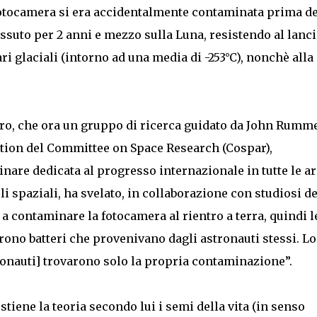
a fotocamera si era accidentalmente contaminata prima de
suto per 2 anni e mezzo sulla Luna, resistendo al lancio
ri glaciali (intorno ad una media di -253°C), nonchè alla
ero, che ora un gruppo di ricerca guidato da John Rumme
ction del Committee on Space Research (Cospar),
inare dedicata al progresso internazionale in tutte le a
oli spaziali, ha svelato, in collaborazione con studiosi de
a contaminare la fotocamera al rientro a terra, quindi l
rono batteri che provenivano dagli astronauti stessi. Lo
ronauti] trovarono solo la propria contaminazione”.
stiene la teoria secondo lui i semi della vita (in senso