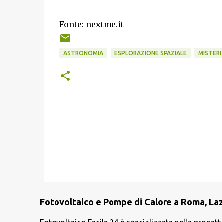
Fonte: nextme.it
ASTRONOMIA
ESPLORAZIONE SPAZIALE
MISTERI 
C
o
m
m
e
Fotovoltaico e Pompe di Calore a Roma, Lazi
n
t