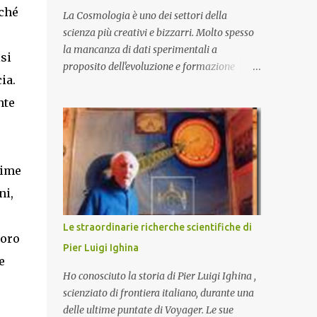
rché
La Cosmologia è uno dei settori della
scienza più creativi e bizzarri. Molto spesso
la mancanza di dati sperimentali a
si
proposito dell'evoluzione e formazione
ia.
dell'Universo primordiale lasciano il campo
a Teorie che trascendono i nostri limiti di
nte
comprensione e danno adito ad
interpretazioni fantasiose. Certo è che la
teoria cosmologica sull'origine e l'evoluzione
dell'Universo più accreditata, il Big-Bang e
sime
l'Universo inflazionario, ha dei paradossi e
ni,
delle lacune difficilmente sormontabili che
sono tali da far pensare che con il
Le straordinarie richerche scientifiche di
miglioramento delle osservazioni
loro
Pier Luigi Ighina
sperimentali si possa un giorno chiarirne
e
l'origine e la sua evoluzione. Una volta
Ho conosciuto la storia di Pier Luigi Ighina ,
chiarita l'origine e il meccanismo di
scienziato di frontiera italiano, durante una
formazione dell'Universo primordiale
delle ultime puntate di Voyager. Le sue