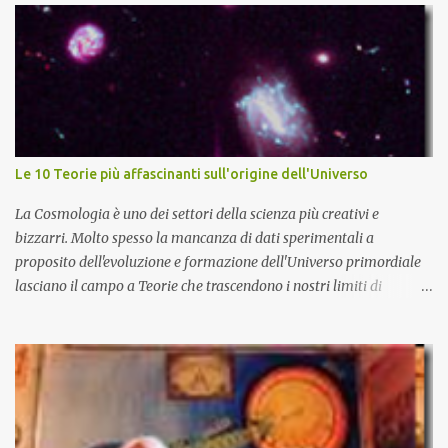
Le 10 Teorie più affascinanti sull'origine dell'Universo
La Cosmologia è uno dei settori della scienza più creativi e
bizzarri. Molto spesso la mancanza di dati sperimentali a
proposito dell'evoluzione e formazione dell'Universo primordiale
lasciano il campo a Teorie che trascendono i nostri limiti di
comprensione e danno adito ad interpretazioni fantasiose. Certo è
che la teoria cosmologica sull'origine e l'evoluzione dell'Universo
più accreditata, il Big-Bang e l'Universo inflazionario, ha dei
paradossi e delle lacune difficilmente sormontabili che sono tali da
far pensare che con il miglioramento delle osservazioni
sperimentali si possa un giorno chiarirne l'origine e la sua