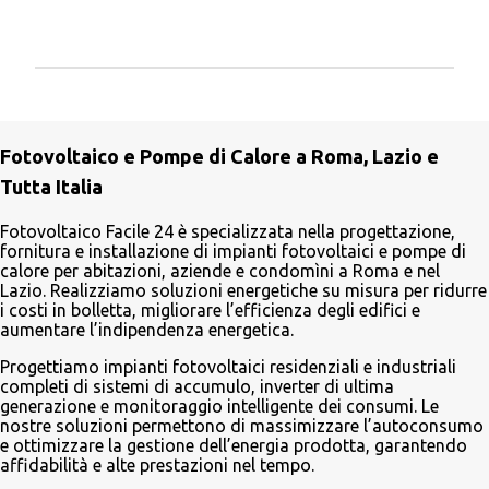
P
o
s
Fotovoltaico e Pompe di Calore a Roma, Lazio e
t
a
Tutta Italia
u
n
Fotovoltaico Facile 24 è specializzata nella progettazione,
c
fornitura e installazione di impianti fotovoltaici e pompe di
o
calore per abitazioni, aziende e condomìni a Roma e nel
m
Lazio. Realizziamo soluzioni energetiche su misura per ridurre
m
i costi in bolletta, migliorare l’efficienza degli edifici e
e
aumentare l’indipendenza energetica.
n
t
Progettiamo impianti fotovoltaici residenziali e industriali
o
completi di sistemi di accumulo, inverter di ultima
generazione e monitoraggio intelligente dei consumi. Le
nostre soluzioni permettono di massimizzare l’autoconsumo
e ottimizzare la gestione dell’energia prodotta, garantendo
affidabilità e alte prestazioni nel tempo.