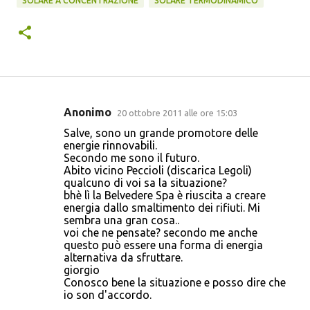
SOLARE A CONCENTRAZIONE
SOLARE TERMODINAMICO
Anonimo
20 ottobre 2011 alle ore 15:03
C
Salve, sono un grande promotore delle
o
energie rinnovabili.
Secondo me sono il futuro.
m
Abito vicino Peccioli (discarica Legoli)
m
qualcuno di voi sa la situazione?
bhè lì la Belvedere Spa è riuscita a creare
e
energia dallo smaltimento dei rifiuti. Mi
n
sembra una gran cosa..
voi che ne pensate? secondo me anche
t
questo può essere una forma di energia
i
alternativa da sfruttare.
giorgio
Conosco bene la situazione e posso dire che
io son d'accordo.