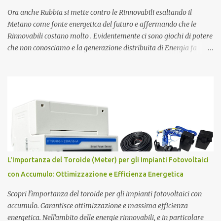
atomico...
Ora anche Rubbia si mette contro le Rinnovabili esaltando il
Metano come fonte energetica del futuro e affermando che le
Rinnovabili costano molto . Evidentemente ci sono giochi di potere
che non conosciamo e la generazione distribuita di Energia fa
sempre più paura. Ma procediamo per gradi. Chi è Carlo Rubbia?
Carlo Rubbia probabilmente non necessita di presentazioni in
quanto trattasi di uno dei più famosi scienziati italiani. Ha
ottenuto il Premio Nobel per la Fisica nel 1984 ed attualmente è
Senatore della Repubblica con nomina presidenziale ( Senatore a
Vita della Repubblica Italiana ). Collabora con il CIEMAT (centro
di ricerca sull'energia, l'ambiente e la tecnologia), un organismo
spagnolo simile all'italiano ENEA, come consigliere speciale per la
ricerca in campo energetico, dove sostiene fortemente lo sviluppo
L'Importanza del Toroide (Meter) per gli Impianti Fotovoltaici
del " solare termodinamico ", che aveva avviato nel 2001 all'ENEA
con Accumulo: Ottimizzazione e Efficienza Energetica
con il Progetto Archimede. Nel 2007 viene nominato membro Gr...
Scopri l'importanza del toroide per gli impianti fotovoltaici con
accumulo. Garantisce ottimizzazione e massima efficienza
energetica. Nell'ambito delle energie rinnovabili, e in particolare