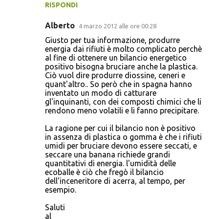
RISPONDI
Alberto
4 marzo 2012 alle ore 00:28
Giusto per tua informazione, produrre
energia dai rifiuti è molto complicato perchè
al fine di ottenere un bilancio energetico
positivo bisogna bruciare anche la plastica.
Ciò vuol dire produrre diossine, ceneri e
quant'altro.. So però che in spagna hanno
inventato un modo di catturare
gl'inquinanti, con dei composti chimici che li
rendono meno volatili e li fanno precipitare.
La ragione per cui il bilancio non è positivo
in assenza di plastica o gomma è che i rifiuti
umidi per bruciare devono essere seccati, e
seccare una banana richiede grandi
quantitativi di energia. l'umidità delle
ecoballe è ciò che fregò il bilancio
dell'inceneritore di acerra, al tempo, per
esempio.
Saluti
al