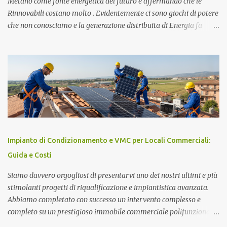
Metano come fonte energetica del futuro e affermando che le
Rinnovabili costano molto . Evidentemente ci sono giochi di potere
che non conosciamo e la generazione distribuita di Energia fa
sempre più paura. Ma procediamo per gradi. Chi è Carlo Rubbia?
Carlo Rubbia probabilmente non necessita di presentazioni in
quanto trattasi di uno dei più famosi scienziati italiani. Ha
ottenuto il Premio Nobel per la Fisica nel 1984 ed attualmente è
Senatore della Repubblica con nomina presidenziale ( Senatore a
Vita della Repubblica Italiana ). Collabora con il CIEMAT (centro
di ricerca sull'energia, l'ambiente e la tecnologia), un organismo
spagnolo simile all'italiano ENEA, come consigliere speciale per la
ricerca in campo energetico, dove sostiene fortemente lo sviluppo
Impianto di Condizionamento e VMC per Locali Commerciali:
del " solare termodinamico ", che aveva avviato nel 2001 all'ENEA
Guida e Costi
con il Progetto Archimede. Nel 2007 viene nominato membro Gr...
Siamo davvero orgogliosi di presentarvi uno dei nostri ultimi e più
stimolanti progetti di riqualificazione e impiantistica avanzata.
Abbiamo completato con successo un intervento complesso e
completo su un prestigioso immobile commerciale polifunzionale,
caratterizzato da una sala principale, una zona bar, un'area