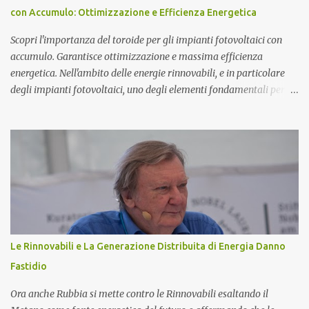
da triplette neutre di quark (+1,-1,0). Secondo questo modello di
con Accumulo: Ottimizzazione e Efficienza Energetica
atomo magnetico quindi non ci sono protoni e neutroni nel nucleo
atomico...
Scopri l'importanza del toroide per gli impianti fotovoltaici con
accumulo. Garantisce ottimizzazione e massima efficienza
energetica. Nell'ambito delle energie rinnovabili, e in particolare
degli impianti fotovoltaici, uno degli elementi fondamentali per
garantire l'efficienza e l'ottimizzazione dell'intero sistema è il
toroide o meter . Questo componente, spesso sottovalutato, gioca
un ruolo cruciale nella gestione dell'energia prodotta e accumulata,
contribuendo significativamente a migliorare le prestazioni
complessive dell'impianto. In questo articolo, esploreremo nel
dettaglio l'importanza del toroide negli impianti fotovoltaici con
accumulo di energia, come funziona, e perché è essenziale per
ottimizzare il rendimento energetico. Approfondiremo inoltre le
implicazioni che il suo corretto utilizzo ha sulla durata e
Le Rinnovabili e La Generazione Distribuita di Energia Danno
sull'affidabilità dell'intero sistema. Cos'è un Toroide o Meter e
Fastidio
Come Funziona? Il toroide (o meter) è un dispositivo el...
Ora anche Rubbia si mette contro le Rinnovabili esaltando il