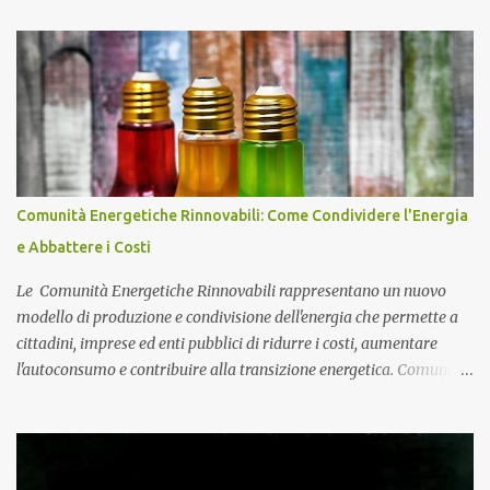
sottopalco e servizi igienici dedicati, progettato per accogliere fino
a 200 persone in totale sicurezza e comfort. Impianto Fotovoltaico
da 36 kWp Grid-Connected Per completare l'efficentamento
energetico e ridurre drasticamente i costi di gestione dell'immobile,
abbiamo inoltre installato un potente impianto fotovoltaico da 36
kWp in configurazione grid-connected senza accumulo. Il sistema
si compone di 80 moduli fotovoltaici di ultima generazione ad alta
efficienza e di inverter trifase di primaria marca, collegati alle
Comunità Energetiche Rinnovabili: Come Condividere l'Energia
protezioni di stringa e ai quadri elettrici dedicati. Un intervento
e Abbattere i Costi
strategico che consente al locale commerciale di autoprodurre ...
Le Comunità Energetiche Rinnovabili rappresentano un nuovo
modello di produzione e condivisione dell'energia che permette a
cittadini, imprese ed enti pubblici di ridurre i costi, aumentare
l'autoconsumo e contribuire alla transizione energetica. Comunità
Energetiche Rinnovabili: cosa sono e come funzionano Negli ultimi
anni le Comunità Energetiche Rinnovabili stanno assumendo un
ruolo sempre più importante nel panorama energetico italiano. Si
tratta di associazioni tra cittadini, imprese, enti locali, cooperative