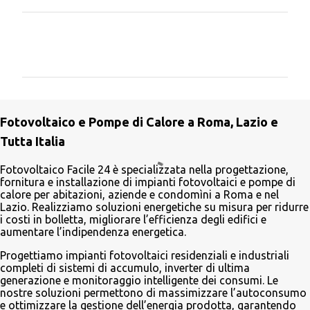
C
o
m
m
e
Fotovoltaico e Pompe di Calore a Roma, Lazio e
n
Tutta Italia
t
i
Fotovoltaico Facile 24 è specializzata nella progettazione,
fornitura e installazione di impianti fotovoltaici e pompe di
calore per abitazioni, aziende e condomìni a Roma e nel
Lazio. Realizziamo soluzioni energetiche su misura per ridurre
i costi in bolletta, migliorare l’efficienza degli edifici e
aumentare l’indipendenza energetica.
Progettiamo impianti fotovoltaici residenziali e industriali
completi di sistemi di accumulo, inverter di ultima
generazione e monitoraggio intelligente dei consumi. Le
nostre soluzioni permettono di massimizzare l’autoconsumo
e ottimizzare la gestione dell’energia prodotta, garantendo