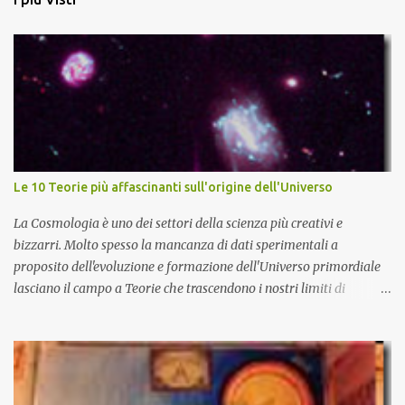
Le 10 Teorie più affascinanti sull'origine dell'Universo
La Cosmologia è uno dei settori della scienza più creativi e
bizzarri. Molto spesso la mancanza di dati sperimentali a
proposito dell'evoluzione e formazione dell'Universo primordiale
lasciano il campo a Teorie che trascendono i nostri limiti di
comprensione e danno adito ad interpretazioni fantasiose. Certo è
che la teoria cosmologica sull'origine e l'evoluzione dell'Universo
più accreditata, il Big-Bang e l'Universo inflazionario, ha dei
paradossi e delle lacune difficilmente sormontabili che sono tali da
far pensare che con il miglioramento delle osservazioni