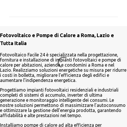
o
m
m
e
Fotovoltaico e Pompe di Calore a Roma, Lazio e
n
Tutta Italia
t
i
Fotovoltaico Facile 24 è specializzata nella progettazione,
fornitura e installazione di impianti fotovoltaici e pompe di
calore per abitazioni, aziende e condomìni a Roma e nel
Lazio. Realizziamo soluzioni energetiche su misura per ridurre
i costi in bolletta, migliorare l’efficienza degli edifici e
aumentare l’indipendenza energetica.
Progettiamo impianti fotovoltaici residenziali e industriali
completi di sistemi di accumulo, inverter di ultima
generazione e monitoraggio intelligente dei consumi. Le
nostre soluzioni permettono di massimizzare l’autoconsumo
e ottimizzare la gestione dell’energia prodotta, garantendo
affidabilità e alte prestazioni nel tempo.
Installiamo pompe di calore ad alta efficienza per