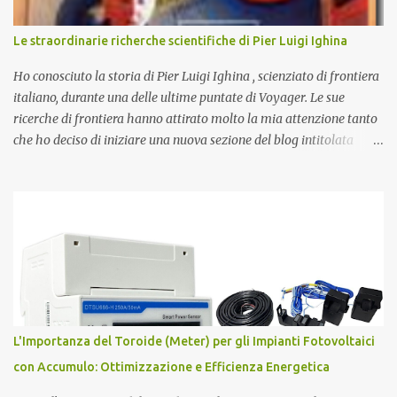
formazione dell'Universo primordiale saremo qui di nuovo a
domandarci: perché esiste l'Universo? D'altra parte sono le
Le straordinarie richerche scientifiche di Pier Luigi Ighina
domande più affascinanti che ci attanagliano fin dalle prime
apparizioni della Specie Umana sulla terra. Ecco alcune delle più
Ho conosciuto la storia di Pier Luigi Ighina , scienziato di frontiera
affascinanti teo...
italiano, durante una delle ultime puntate di Voyager. Le sue
ricerche di frontiera hanno attirato molto la mia attenzione tanto
che ho deciso di iniziare una nuova sezione del blog intitolata
misteri scientifici ed inaugurata dalla figura affascinante di Pier
Luigi Ighina . Nato il 23 giugno 1908, Ighina è morto l’8 gennaio
2004 lasciando alcuni misteri scientifici irrisolti all’attenzione
della comunità scientifica nazionale ed internazionale. E’ stato per
anni assistente di Guglielmo Marconi , diventandone in seguito
erede cognitivo per quanto attiene agli studi
sull’elettromagnetismo. Ighina si è concentrato molto sullo studio
del Monopolo Magnetico che ha sintetizzato nel concetto di Atomo
Magnetico . L'Atomo Magnetico Gli atomi magnetici sono costituiti
L'Importanza del Toroide (Meter) per gli Impianti Fotovoltaici
da triplette neutre di quark (+1,-1,0). Secondo questo modello di
con Accumulo: Ottimizzazione e Efficienza Energetica
atomo magnetico quindi non ci sono protoni e neutroni nel nucleo
atomico...