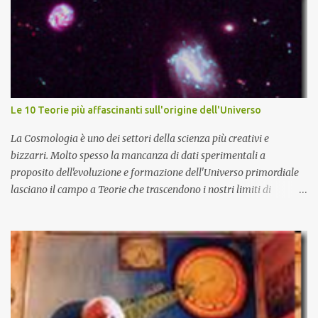
Le 10 Teorie più affascinanti sull'origine dell'Universo
La Cosmologia è uno dei settori della scienza più creativi e
bizzarri. Molto spesso la mancanza di dati sperimentali a
proposito dell'evoluzione e formazione dell'Universo primordiale
lasciano il campo a Teorie che trascendono i nostri limiti di
comprensione e danno adito ad interpretazioni fantasiose. Certo è
che la teoria cosmologica sull'origine e l'evoluzione dell'Universo
più accreditata, il Big-Bang e l'Universo inflazionario, ha dei
paradossi e delle lacune difficilmente sormontabili che sono tali da
far pensare che con il miglioramento delle osservazioni
sperimentali si possa un giorno chiarirne l'origine e la sua
evoluzione. Una volta chiarita l'origine e il meccanismo di