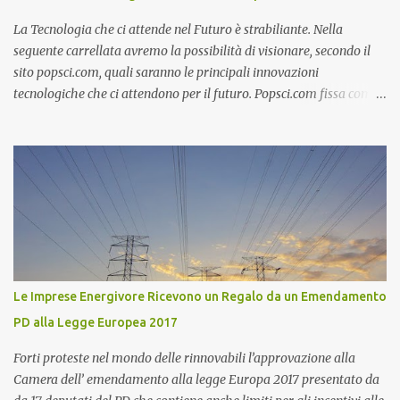
altri due Astronauti. Se volete rivivere la storica missione
dell'Apollo 11, la fondazione J.F. Kennedy ha messo a punto uno
La Tecnologia che ci attende nel Futuro è strabiliante. Nella
spettacolare sit...
seguente carrellata avremo la possibilità di visionare, secondo il
sito popsci.com, quali saranno le principali innovazioni
tecnologiche che ci attendono per il futuro. Popsci.com fissa come
termine il 2020, quindi innovazioni tecnologiche che dovrebbero
essere pronte tra solo 9 anni. Alcune delle Innovazione
Tecnologiche che vedremo saranno realizzabili, per altre dovremo
attendere qualche anno in più. Se non altro è un bellissimo modo
per fantasticare e immaginare come sarà nostro futuro. Base
Lunare Giapponese I Giapponesi come tutti sanno sono
all'avanguardia nell'innovazione tecnologica e soprattutto nella
robotica. E' in programma da parte del Giappone di costruire una
base lunare robotica studiata per i robot. Attualmente non c'è
Le Imprese Energivore Ricevono un Regalo da un Emendamento
nessun paese al Mondo al di fuori del Giappone che potrebbe
PD alla Legge Europea 2017
realizzare una impresa simile. Purtroppo i fatti di cronaca di
Fukushima hanno impegnato e impegneranno in ...
Forti proteste nel mondo delle rinnovabili l’approvazione alla
Camera dell’ emendamento alla legge Europa 2017 presentato da