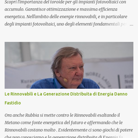
Scopri l'importanza del toroide per gli impianti fotovoltaici con
accumulo. Garantisce ottimizzazione e massima efficienza
energetica. Nell'ambito delle energie rinnovabili, e in particolare
degli impianti fotovoltaici, uno degli elementi fondamentali per
garantire l'efficienza e l'ottimizzazione dell'intero sistema è il
toroide o meter . Questo componente, spesso sottovalutato, gioca
un ruolo cruciale nella gestione dell'energia prodotta e accumulata,
contribuendo significativamente a migliorare le prestazioni
complessive dell'impianto. In questo articolo, esploreremo nel
dettaglio l'importanza del toroide negli impianti fotovoltaici con
accumulo di energia, come funziona, e perché è essenziale per
ottimizzare il rendimento energetico. Approfondiremo inoltre le
implicazioni che il suo corretto utilizzo ha sulla durata e
Le Rinnovabili e La Generazione Distribuita di Energia Danno
sull'affidabilità dell'intero sistema. Cos'è un Toroide o Meter e
Fastidio
Come Funziona? Il toroide (o meter) è un dispositivo el...
Ora anche Rubbia si mette contro le Rinnovabili esaltando il
Metano come fonte energetica del futuro e affermando che le
Rinnovabili costano molto . Evidentemente ci sono giochi di potere
che non conosciamo e la generazione distribuita di Energia fa