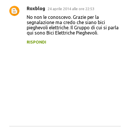
e
Roxblog
24 aprile 2014 alle ore 22:53
n
No non le conoscevo. Grazie per la
t
segnalazione ma credo che siano bici
pieghevoli elettriche. Il Gruppo di cui si parla
i
qui sono Bici Elettriche Pieghevoli.
RISPONDI