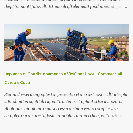
degli impianti fotovoltaici, uno degli elementi fondamentali per
garantire l'efficienza e l'ottimizzazione dell'intero sistema è il
toroide o meter . Questo componente, spesso sottovalutato, gioca
un ruolo cruciale nella gestione dell'energia prodotta e accumulata,
contribuendo significativamente a migliorare le prestazioni
complessive dell'impianto. In questo articolo, esploreremo nel
dettaglio l'importanza del toroide negli impianti fotovoltaici con
accumulo di energia, come funziona, e perché è essenziale per
ottimizzare il rendimento energetico. Approfondiremo inoltre le
implicazioni che il suo corretto utilizzo ha sulla durata e
Impianto di Condizionamento e VMC per Locali Commerciali:
sull'affidabilità dell'intero sistema. Cos'è un Toroide o Meter e
Guida e Costi
Come Funziona? Il toroide (o meter) è un dispositivo el...
Siamo davvero orgogliosi di presentarvi uno dei nostri ultimi e più
stimolanti progetti di riqualificazione e impiantistica avanzata.
Abbiamo completato con successo un intervento complesso e
completo su un prestigioso immobile commerciale polifunzionale,
caratterizzato da una sala principale, una zona bar, un'area
sottopalco e servizi igienici dedicati, progettato per accogliere fino