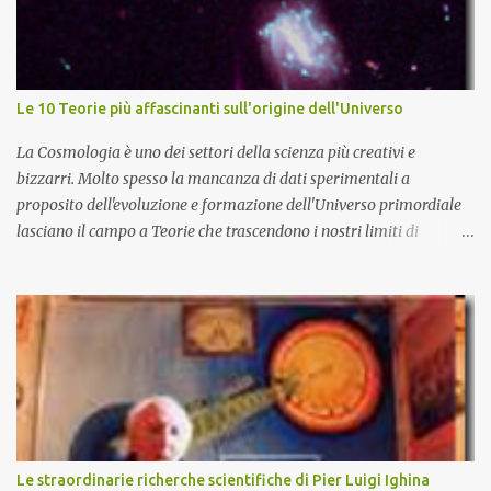
Le 10 Teorie più affascinanti sull'origine dell'Universo
La Cosmologia è uno dei settori della scienza più creativi e
bizzarri. Molto spesso la mancanza di dati sperimentali a
proposito dell'evoluzione e formazione dell'Universo primordiale
lasciano il campo a Teorie che trascendono i nostri limiti di
comprensione e danno adito ad interpretazioni fantasiose. Certo è
che la teoria cosmologica sull'origine e l'evoluzione dell'Universo
più accreditata, il Big-Bang e l'Universo inflazionario, ha dei
paradossi e delle lacune difficilmente sormontabili che sono tali da
far pensare che con il miglioramento delle osservazioni
sperimentali si possa un giorno chiarirne l'origine e la sua
evoluzione. Una volta chiarita l'origine e il meccanismo di
formazione dell'Universo primordiale saremo qui di nuovo a
domandarci: perché esiste l'Universo? D'altra parte sono le
Le straordinarie richerche scientifiche di Pier Luigi Ighina