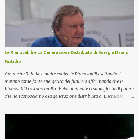
a 200 persone in totale sicurezza e comfort. Impianto Fotovoltaico
da 36 kWp Grid-Connected Per completare l'efficentamento
energetico e ridurre drasticamente i costi di gestione dell'immobile,
abbiamo inoltre installato un potente impianto fotovoltaico da 36
kWp in configurazione grid-connected senza accumulo. Il sistema
si compone di 80 moduli fotovoltaici di ultima generazione ad alta
efficienza e di inverter trifase di primaria marca, collegati alle
Le Rinnovabili e La Generazione Distribuita di Energia Danno
protezioni di stringa e ai quadri elettrici dedicati. Un intervento
Fastidio
strategico che consente al locale commerciale di autoprodurre ...
Ora anche Rubbia si mette contro le Rinnovabili esaltando il
Metano come fonte energetica del futuro e affermando che le
Rinnovabili costano molto . Evidentemente ci sono giochi di potere
che non conosciamo e la generazione distribuita di Energia fa
sempre più paura. Ma procediamo per gradi. Chi è Carlo Rubbia?
Carlo Rubbia probabilmente non necessita di presentazioni in
quanto trattasi di uno dei più famosi scienziati italiani. Ha
ottenuto il Premio Nobel per la Fisica nel 1984 ed attualmente è
Senatore della Repubblica con nomina presidenziale ( Senatore a