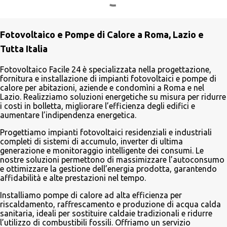
P
o
s
Fotovoltaico e Pompe di Calore a Roma, Lazio e
t
a
Tutta Italia
u
n
Fotovoltaico Facile 24 è specializzata nella progettazione,
c
fornitura e installazione di impianti fotovoltaici e pompe di
o
calore per abitazioni, aziende e condomìni a Roma e nel
m
Lazio. Realizziamo soluzioni energetiche su misura per ridurre
m
i costi in bolletta, migliorare l’efficienza degli edifici e
e
aumentare l’indipendenza energetica.
n
t
Progettiamo impianti fotovoltaici residenziali e industriali
o
completi di sistemi di accumulo, inverter di ultima
generazione e monitoraggio intelligente dei consumi. Le
nostre soluzioni permettono di massimizzare l’autoconsumo
e ottimizzare la gestione dell’energia prodotta, garantendo
affidabilità e alte prestazioni nel tempo.
Installiamo pompe di calore ad alta efficienza per
riscaldamento, raffrescamento e produzione di acqua calda
sanitaria, ideali per sostituire caldaie tradizionali e ridurre
l’utilizzo di combustibili fossili. Offriamo un servizio