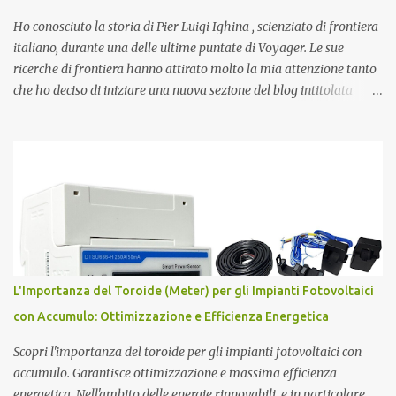
domande più affascinanti che ci attanagliano fin dalle prime
apparizioni della Specie Umana sulla terra. Ecco alcune delle più
Ho conosciuto la storia di Pier Luigi Ighina , scienziato di frontiera
affascinanti teo...
italiano, durante una delle ultime puntate di Voyager. Le sue
ricerche di frontiera hanno attirato molto la mia attenzione tanto
che ho deciso di iniziare una nuova sezione del blog intitolata
misteri scientifici ed inaugurata dalla figura affascinante di Pier
Luigi Ighina . Nato il 23 giugno 1908, Ighina è morto l’8 gennaio
2004 lasciando alcuni misteri scientifici irrisolti all’attenzione
della comunità scientifica nazionale ed internazionale. E’ stato per
anni assistente di Guglielmo Marconi , diventandone in seguito
erede cognitivo per quanto attiene agli studi
sull’elettromagnetismo. Ighina si è concentrato molto sullo studio
del Monopolo Magnetico che ha sintetizzato nel concetto di Atomo
Magnetico . L'Atomo Magnetico Gli atomi magnetici sono costituiti
L'Importanza del Toroide (Meter) per gli Impianti Fotovoltaici
da triplette neutre di quark (+1,-1,0). Secondo questo modello di
con Accumulo: Ottimizzazione e Efficienza Energetica
atomo magnetico quindi non ci sono protoni e neutroni nel nucleo
atomico...
Scopri l'importanza del toroide per gli impianti fotovoltaici con
accumulo. Garantisce ottimizzazione e massima efficienza
energetica. Nell'ambito delle energie rinnovabili, e in particolare