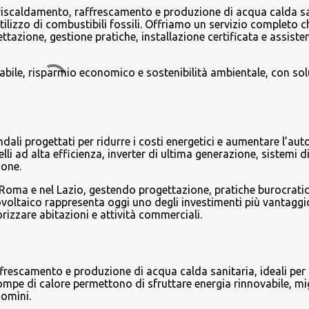
 riscaldamento, raffrescamento e produzione di acqua calda sa
’utilizzo di combustibili fossili. Offriamo un servizio completo ch
zione, gestione pratiche, installazione certificata e assiste
vabile, risparmio economico e sostenibilità ambientale, con sol
endali progettati per ridurre i costi energetici e aumentare l’a
li ad alta efficienza, inverter di ultima generazione, sistemi d
ione.
 Roma e nel Lazio, gestendo progettazione, pratiche burocratic
otovoltaico rappresenta oggi uno degli investimenti più vantaggi
orizzare abitazioni e attività commerciali.
frescamento e produzione di acqua calda sanitaria, ideali per 
 pompe di calore permettono di sfruttare energia rinnovabile, m
domìni.