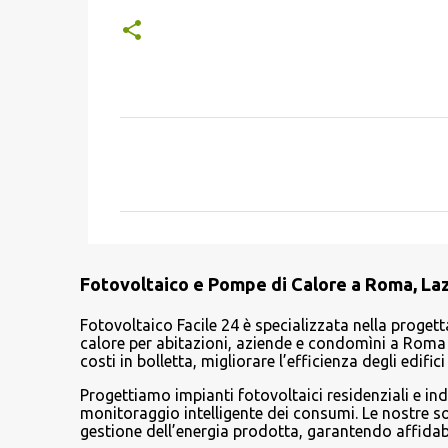
C
o
m
m
e
Fotovoltaico e Pompe di Calore a Roma, Lazi
n
t
Fotovoltaico Facile 24 è specializzata nella progett
calore per abitazioni, aziende e condomìni a Roma e
i
costi in bolletta, migliorare l’efficienza degli edif
Progettiamo impianti fotovoltaici residenziali e ind
monitoraggio intelligente dei consumi. Le nostre 
gestione dell’energia prodotta, garantendo affidabi