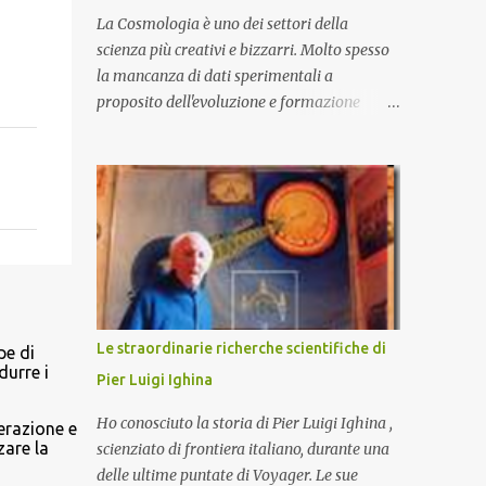
La Cosmologia è uno dei settori della
scienza più creativi e bizzarri. Molto spesso
la mancanza di dati sperimentali a
proposito dell'evoluzione e formazione
dell'Universo primordiale lasciano il campo
a Teorie che trascendono i nostri limiti di
comprensione e danno adito ad
interpretazioni fantasiose. Certo è che la
teoria cosmologica sull'origine e l'evoluzione
dell'Universo più accreditata, il Big-Bang e
l'Universo inflazionario, ha dei paradossi e
delle lacune difficilmente sormontabili che
sono tali da far pensare che con il
Le straordinarie richerche scientifiche di
pe di
miglioramento delle osservazioni
durre i
Pier Luigi Ighina
sperimentali si possa un giorno chiarirne
l'origine e la sua evoluzione. Una volta
Ho conosciuto la storia di Pier Luigi Ighina ,
nerazione e
chiarita l'origine e il meccanismo di
are la
scienziato di frontiera italiano, durante una
formazione dell'Universo primordiale
delle ultime puntate di Voyager. Le sue