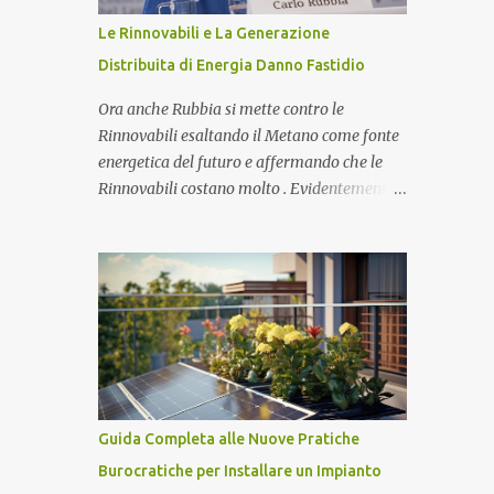
fantasticare e immaginare come sarà nostro
Le Rinnovabili e La Generazione
futuro. Base Lunare Giapponese I
Distribuita di Energia Danno Fastidio
Giapponesi come tutti sanno sono
all'avanguardia nell'innovazione tecnologica
Ora anche Rubbia si mette contro le
e soprattutto nella robotica. E' in
Rinnovabili esaltando il Metano come fonte
programma da parte del Giappone di
energetica del futuro e affermando che le
costruire una base lunare robotica studiata
Rinnovabili costano molto . Evidentemente
per i robot. Attualmente non c'è nessun
ci sono giochi di potere che non conosciamo
paese al Mondo al di fuori del Giappone che
e la generazione distribuita di Energia fa
potrebbe realizzare una impresa simile.
sempre più paura. Ma procediamo per gradi.
Purtroppo i fatti di cronaca di Fukushima
Chi è Carlo Rubbia? Carlo Rubbia
hanno impegnato e impegneranno in ...
probabilmente non necessita di
presentazioni in quanto trattasi di uno dei
più famosi scienziati italiani. Ha ottenuto il
Premio Nobel per la Fisica nel 1984 ed
attualmente è Senatore della Repubblica con
Guida Completa alle Nuove Pratiche
nomina presidenziale ( Senatore a Vita della
Burocratiche per Installare un Impianto
Repubblica Italiana ). Collabora con il