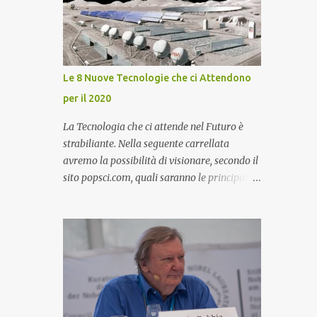
e servizi igienici dedicati, progettato per
accogliere fino a 200 persone in totale
sicurezza e comfort. Impianto Fotovoltaico
da 36 kWp Grid-Connected Per completare
l'efficentamento energetico e ridurre
Le 8 Nuove Tecnologie che ci Attendono
drasticamente i costi di gestione
per il 2020
dell'immobile, abbiamo inoltre installato un
potente impianto fotovoltaico da 36 kWp in
La Tecnologia che ci attende nel Futuro è
configurazione grid-connected senza
strabiliante. Nella seguente carrellata
accumulo. Il sistema si compone di 80
avremo la possibilità di visionare, secondo il
moduli fotovoltaici di ultima generazione ad
sito popsci.com, quali saranno le principali
alta efficienza e di inverter trifase di
innovazioni tecnologiche che ci attendono
primaria marca, collegati alle protezioni di
per il futuro. Popsci.com fissa come termine
stringa e ai quadri elettrici dedicati. Un
il 2020, quindi innovazioni tecnologiche che
intervento strategico che consente al locale
dovrebbero essere pronte tra solo 9 anni.
commerciale di autoprodurre ...
Alcune delle Innovazione Tecnologiche che
vedremo saranno realizzabili, per altre
dovremo attendere qualche anno in più. Se
non altro è un bellissimo modo per