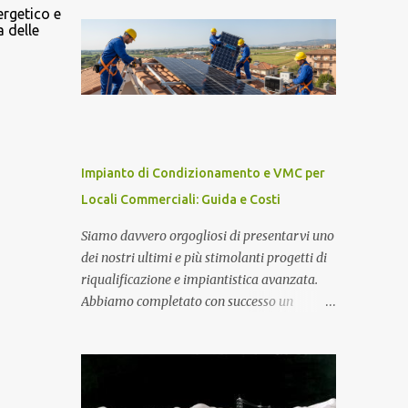
impianti fotovoltaici, uno degli elementi
ergetico e
sono protoni e neutroni nel nucleo atomico...
 delle
fondamentali per garantire l'efficienza e
l'ottimizzazione dell'intero sistema è il
toroide o meter . Questo componente, spesso
sottovalutato, gioca un ruolo cruciale nella
gestione dell'energia prodotta e accumulata,
contribuendo significativamente a
migliorare le prestazioni complessive
Impianto di Condizionamento e VMC per
dell'impianto. In questo articolo,
Locali Commerciali: Guida e Costi
esploreremo nel dettaglio l'importanza del
toroide negli impianti fotovoltaici con
Siamo davvero orgogliosi di presentarvi uno
accumulo di energia, come funziona, e
dei nostri ultimi e più stimolanti progetti di
perché è essenziale per ottimizzare il
riqualificazione e impiantistica avanzata.
rendimento energetico. Approfondiremo
Abbiamo completato con successo un
inoltre le implicazioni che il suo corretto
intervento complesso e completo su un
utilizzo ha sulla durata e sull'affidabilità
prestigioso immobile commerciale
dell'intero sistema. Cos'è un Toroide o Meter
polifunzionale, caratterizzato da una sala
e Come Funziona? Il toroide (o meter) è un
principale, una zona bar, un'area sottopalco
dispositivo el...