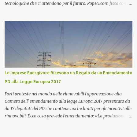
tecnologiche che ci attendono per il futuro. Popsci.com fissa come
termine il 2020, quindi innovazioni tecnologiche che dovrebbero
essere pronte tra solo 9 anni. Alcune delle Innovazione
Tecnologiche che vedremo saranno realizzabili, per altre dovremo
attendere qualche anno in più. Se non altro è un bellissimo modo
per fantasticare e immaginare come sarà nostro futuro. Base
Lunare Giapponese I Giapponesi come tutti sanno sono
all'avanguardia nell'innovazione tecnologica e soprattutto nella
robotica. E' in programma da parte del Giappone di costruire una
base lunare robotica studiata per i robot. Attualmente non c'è
Le Imprese Energivore Ricevono un Regalo da un Emendamento
nessun paese al Mondo al di fuori del Giappone che potrebbe
PD alla Legge Europea 2017
realizzare una impresa simile. Purtroppo i fatti di cronaca di
Fukushima hanno impegnato e impegneranno in ...
Forti proteste nel mondo delle rinnovabili l’approvazione alla
Camera dell’ emendamento alla legge Europa 2017 presentato da
da 17 deputati del PD che contiene anche limiti per gli incentivi alle
rinnovabili. Ecco cosa prevede l’emendamento: «La produzione di
energia elettrica da impianti di potenza nominale fino a un valore,
da stabilire coi decreti di cui al comma 5, differenziato sulla base