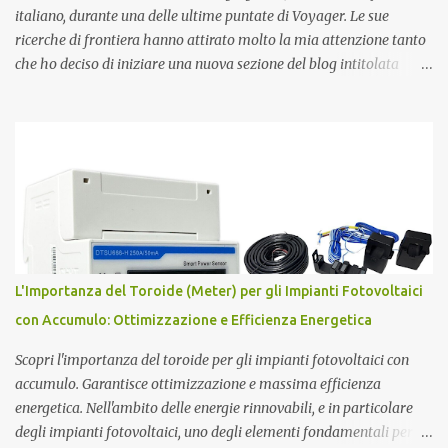
affascinanti teo...
italiano, durante una delle ultime puntate di Voyager. Le sue
ricerche di frontiera hanno attirato molto la mia attenzione tanto
che ho deciso di iniziare una nuova sezione del blog intitolata
misteri scientifici ed inaugurata dalla figura affascinante di Pier
Luigi Ighina . Nato il 23 giugno 1908, Ighina è morto l’8 gennaio
2004 lasciando alcuni misteri scientifici irrisolti all’attenzione
della comunità scientifica nazionale ed internazionale. E’ stato per
anni assistente di Guglielmo Marconi , diventandone in seguito
erede cognitivo per quanto attiene agli studi
sull’elettromagnetismo. Ighina si è concentrato molto sullo studio
del Monopolo Magnetico che ha sintetizzato nel concetto di Atomo
Magnetico . L'Atomo Magnetico Gli atomi magnetici sono costituiti
L'Importanza del Toroide (Meter) per gli Impianti Fotovoltaici
da triplette neutre di quark (+1,-1,0). Secondo questo modello di
con Accumulo: Ottimizzazione e Efficienza Energetica
atomo magnetico quindi non ci sono protoni e neutroni nel nucleo
atomico...
Scopri l'importanza del toroide per gli impianti fotovoltaici con
accumulo. Garantisce ottimizzazione e massima efficienza
energetica. Nell'ambito delle energie rinnovabili, e in particolare
degli impianti fotovoltaici, uno degli elementi fondamentali per