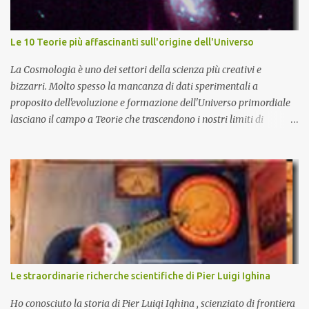
Le 10 Teorie più affascinanti sull'origine dell'Universo
La Cosmologia è uno dei settori della scienza più creativi e
bizzarri. Molto spesso la mancanza di dati sperimentali a
proposito dell'evoluzione e formazione dell'Universo primordiale
lasciano il campo a Teorie che trascendono i nostri limiti di
comprensione e danno adito ad interpretazioni fantasiose. Certo è
che la teoria cosmologica sull'origine e l'evoluzione dell'Universo
più accreditata, il Big-Bang e l'Universo inflazionario, ha dei
paradossi e delle lacune difficilmente sormontabili che sono tali da
far pensare che con il miglioramento delle osservazioni
sperimentali si possa un giorno chiarirne l'origine e la sua
evoluzione. Una volta chiarita l'origine e il meccanismo di
formazione dell'Universo primordiale saremo qui di nuovo a
domandarci: perché esiste l'Universo? D'altra parte sono le
Le straordinarie richerche scientifiche di Pier Luigi Ighina
domande più affascinanti che ci attanagliano fin dalle prime
apparizioni della Specie Umana sulla terra. Ecco alcune delle più
Ho conosciuto la storia di Pier Luigi Ighina , scienziato di frontiera