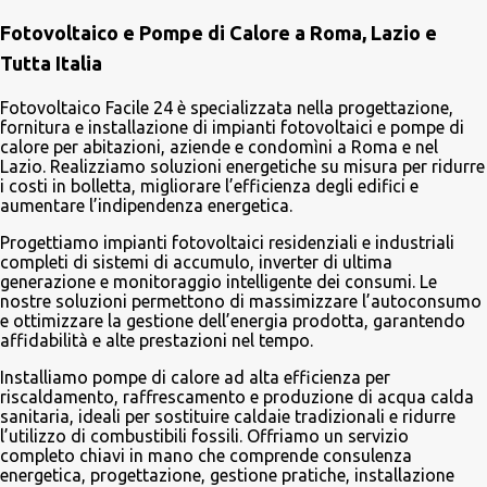
e
Fotovoltaico e Pompe di Calore a Roma, Lazio e
n
Tutta Italia
t
i
Fotovoltaico Facile 24 è specializzata nella progettazione,
fornitura e installazione di impianti fotovoltaici e pompe di
calore per abitazioni, aziende e condomìni a Roma e nel
Lazio. Realizziamo soluzioni energetiche su misura per ridurre
i costi in bolletta, migliorare l’efficienza degli edifici e
aumentare l’indipendenza energetica.
Progettiamo impianti fotovoltaici residenziali e industriali
completi di sistemi di accumulo, inverter di ultima
generazione e monitoraggio intelligente dei consumi. Le
nostre soluzioni permettono di massimizzare l’autoconsumo
e ottimizzare la gestione dell’energia prodotta, garantendo
affidabilità e alte prestazioni nel tempo.
Installiamo pompe di calore ad alta efficienza per
riscaldamento, raffrescamento e produzione di acqua calda
sanitaria, ideali per sostituire caldaie tradizionali e ridurre
l’utilizzo di combustibili fossili. Offriamo un servizio
completo chiavi in mano che comprende consulenza
energetica, progettazione, gestione pratiche, installazione