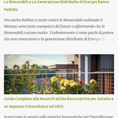
Le Rinnovabili e La Generazione Distribuita di Energia Danno
nessun paese al Mondo al di fuori del Giappone che potrebbe
Fastidio
realizzare una impresa simile. Purtroppo i fatti di cronaca di
Fukushima hanno impegnato e impegneranno in ...
Ora anche Rubbia si mette contro le Rinnovabili esaltando il
Metano come fonte energetica del futuro e affermando che le
Rinnovabili costano molto . Evidentemente ci sono giochi di potere
che non conosciamo e la generazione distribuita di Energia fa
sempre più paura. Ma procediamo per gradi. Chi è Carlo Rubbia?
Carlo Rubbia probabilmente non necessita di presentazioni in
quanto trattasi di uno dei più famosi scienziati italiani. Ha
ottenuto il Premio Nobel per la Fisica nel 1984 ed attualmente è
Senatore della Repubblica con nomina presidenziale ( Senatore a
Vita della Repubblica Italiana ). Collabora con il CIEMAT (centro
di ricerca sull'energia, l'ambiente e la tecnologia), un organismo
spagnolo simile all'italiano ENEA, come consigliere speciale per la
ricerca in campo energetico, dove sostiene fortemente lo sviluppo
Guida Completa alle Nuove Pratiche Burocratiche per Installare
del " solare termodinamico ", che aveva avviato nel 2001 all'ENEA
un Impianto Fotovoltaico nel 2025
con il Progetto Archimede. Nel 2007 viene nominato membro Gr...
Scopri tutte le novità sulle pratiche burocratiche per l’installazione