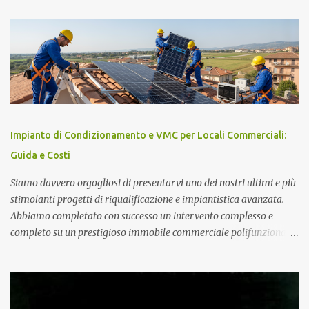
toroide o meter . Questo componente, spesso sottovalutato, gioca
un ruolo cruciale nella gestione dell'energia prodotta e accumulata,
contribuendo significativamente a migliorare le prestazioni
complessive dell'impianto. In questo articolo, esploreremo nel
dettaglio l'importanza del toroide negli impianti fotovoltaici con
accumulo di energia, come funziona, e perché è essenziale per
ottimizzare il rendimento energetico. Approfondiremo inoltre le
implicazioni che il suo corretto utilizzo ha sulla durata e
Impianto di Condizionamento e VMC per Locali Commerciali:
sull'affidabilità dell'intero sistema. Cos'è un Toroide o Meter e
Guida e Costi
Come Funziona? Il toroide (o meter) è un dispositivo el...
Siamo davvero orgogliosi di presentarvi uno dei nostri ultimi e più
stimolanti progetti di riqualificazione e impiantistica avanzata.
Abbiamo completato con successo un intervento complesso e
completo su un prestigioso immobile commerciale polifunzionale,
caratterizzato da una sala principale, una zona bar, un'area
sottopalco e servizi igienici dedicati, progettato per accogliere fino
a 200 persone in totale sicurezza e comfort. Impianto Fotovoltaico
da 36 kWp Grid-Connected Per completare l'efficentamento