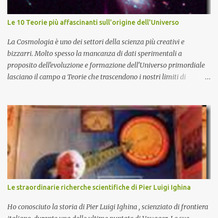
Le 10 Teorie più affascinanti sull'origine dell'Universo
La Cosmologia è uno dei settori della scienza più creativi e
bizzarri. Molto spesso la mancanza di dati sperimentali a
proposito dell'evoluzione e formazione dell'Universo primordiale
lasciano il campo a Teorie che trascendono i nostri limiti di
comprensione e danno adito ad interpretazioni fantasiose. Certo è
che la teoria cosmologica sull'origine e l'evoluzione dell'Universo
più accreditata, il Big-Bang e l'Universo inflazionario, ha dei
paradossi e delle lacune difficilmente sormontabili che sono tali da
far pensare che con il miglioramento delle osservazioni
sperimentali si possa un giorno chiarirne l'origine e la sua
evoluzione. Una volta chiarita l'origine e il meccanismo di
formazione dell'Universo primordiale saremo qui di nuovo a
domandarci: perché esiste l'Universo? D'altra parte sono le
Le straordinarie richerche scientifiche di Pier Luigi Ighina
domande più affascinanti che ci attanagliano fin dalle prime
apparizioni della Specie Umana sulla terra. Ecco alcune delle più
Ho conosciuto la storia di Pier Luigi Ighina , scienziato di frontiera
affascinanti teo...