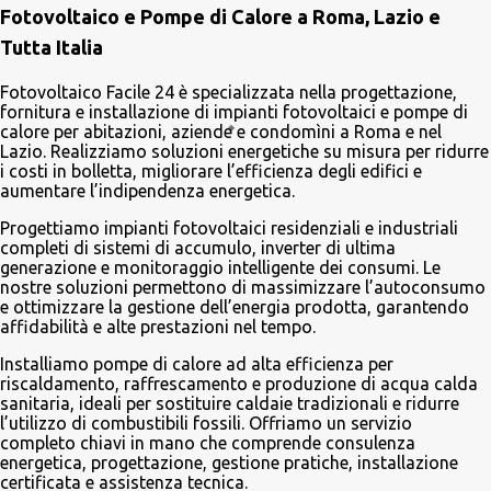
e
Fotovoltaico e Pompe di Calore a Roma, Lazio e
n
Tutta Italia
t
i
Fotovoltaico Facile 24 è specializzata nella progettazione,
fornitura e installazione di impianti fotovoltaici e pompe di
calore per abitazioni, aziende e condomìni a Roma e nel
Lazio. Realizziamo soluzioni energetiche su misura per ridurre
i costi in bolletta, migliorare l’efficienza degli edifici e
aumentare l’indipendenza energetica.
Progettiamo impianti fotovoltaici residenziali e industriali
completi di sistemi di accumulo, inverter di ultima
generazione e monitoraggio intelligente dei consumi. Le
nostre soluzioni permettono di massimizzare l’autoconsumo
e ottimizzare la gestione dell’energia prodotta, garantendo
affidabilità e alte prestazioni nel tempo.
Installiamo pompe di calore ad alta efficienza per
riscaldamento, raffrescamento e produzione di acqua calda
sanitaria, ideali per sostituire caldaie tradizionali e ridurre
l’utilizzo di combustibili fossili. Offriamo un servizio
completo chiavi in mano che comprende consulenza
energetica, progettazione, gestione pratiche, installazione
certificata e assistenza tecnica.