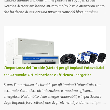
italiano, durante una delle ultime puntate di Voyager. Le sue
ricerche di frontiera hanno attirato molto la mia attenzione tanto
che ho deciso di iniziare una nuova sezione del blog intitolata
misteri scientifici ed inaugurata dalla figura affascinante di Pier
Luigi Ighina . Nato il 23 giugno 1908, Ighina è morto l’8 gennaio
2004 lasciando alcuni misteri scientifici irrisolti all’attenzione
della comunità scientifica nazionale ed internazionale. E’ stato per
anni assistente di Guglielmo Marconi , diventandone in seguito
erede cognitivo per quanto attiene agli studi
sull’elettromagnetismo. Ighina si è concentrato molto sullo studio
del Monopolo Magnetico che ha sintetizzato nel concetto di Atomo
Magnetico . L'Atomo Magnetico Gli atomi magnetici sono costituiti
L'Importanza del Toroide (Meter) per gli Impianti Fotovoltaici
da triplette neutre di quark (+1,-1,0). Secondo questo modello di
con Accumulo: Ottimizzazione e Efficienza Energetica
atomo magnetico quindi non ci sono protoni e neutroni nel nucleo
atomico...
Scopri l'importanza del toroide per gli impianti fotovoltaici con
accumulo. Garantisce ottimizzazione e massima efficienza
energetica. Nell'ambito delle energie rinnovabili, e in particolare
degli impianti fotovoltaici, uno degli elementi fondamentali per
garantire l'efficienza e l'ottimizzazione dell'intero sistema è il