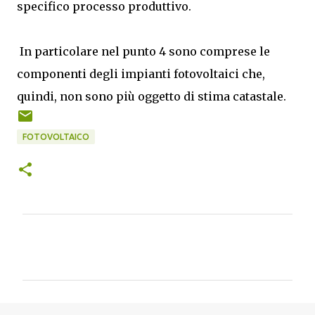
specifico processo produttivo.
In particolare nel punto 4 sono comprese le
componenti degli impianti fotovoltaici che,
quindi, non sono più oggetto di stima catastale.
FOTOVOLTAICO
C
o
m
m