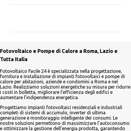
C
o
m
m
e
Fotovoltaico e Pompe di Calore a Roma, Lazio e
n
Tutta Italia
t
i
Fotovoltaico Facile 24 è specializzata nella progettazione,
fornitura e installazione di impianti fotovoltaici e pompe di
calore per abitazioni, aziende e condomìni a Roma e nel
Lazio. Realizziamo soluzioni energetiche su misura per ridurre
i costi in bolletta, migliorare l’efficienza degli edifici e
aumentare l’indipendenza energetica.
Progettiamo impianti fotovoltaici residenziali e industriali
completi di sistemi di accumulo, inverter di ultima
generazione e monitoraggio intelligente dei consumi. Le
nostre soluzioni permettono di massimizzare l’autoconsumo
e ottimizzare la gestione dell’energia prodotta, garantendo