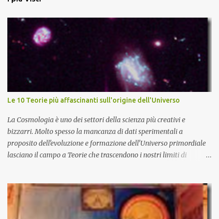
Le 10 Teorie più affascinanti sull'origine dell'Universo
La Cosmologia è uno dei settori della scienza più creativi e
bizzarri. Molto spesso la mancanza di dati sperimentali a
proposito dell'evoluzione e formazione dell'Universo primordiale
lasciano il campo a Teorie che trascendono i nostri limiti di
comprensione e danno adito ad interpretazioni fantasiose. Certo è
che la teoria cosmologica sull'origine e l'evoluzione dell'Universo
più accreditata, il Big-Bang e l'Universo inflazionario, ha dei
paradossi e delle lacune difficilmente sormontabili che sono tali da
far pensare che con il miglioramento delle osservazioni