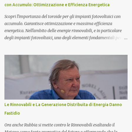
da triplette neutre di quark (+1,-1,0). Secondo questo modello di
con Accumulo: Ottimizzazione e Efficienza Energetica
atomo magnetico quindi non ci sono protoni e neutroni nel nucleo
atomico...
Scopri l'importanza del toroide per gli impianti fotovoltaici con
accumulo. Garantisce ottimizzazione e massima efficienza
energetica. Nell'ambito delle energie rinnovabili, e in particolare
degli impianti fotovoltaici, uno degli elementi fondamentali per
garantire l'efficienza e l'ottimizzazione dell'intero sistema è il
toroide o meter . Questo componente, spesso sottovalutato, gioca
un ruolo cruciale nella gestione dell'energia prodotta e accumulata,
contribuendo significativamente a migliorare le prestazioni
complessive dell'impianto. In questo articolo, esploreremo nel
dettaglio l'importanza del toroide negli impianti fotovoltaici con
accumulo di energia, come funziona, e perché è essenziale per
ottimizzare il rendimento energetico. Approfondiremo inoltre le
implicazioni che il suo corretto utilizzo ha sulla durata e
Le Rinnovabili e La Generazione Distribuita di Energia Danno
sull'affidabilità dell'intero sistema. Cos'è un Toroide o Meter e
Fastidio
Come Funziona? Il toroide (o meter) è un dispositivo el...
Ora anche Rubbia si mette contro le Rinnovabili esaltando il