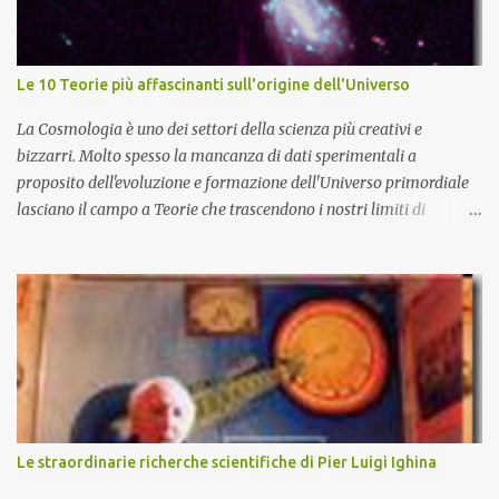
Le 10 Teorie più affascinanti sull'origine dell'Universo
La Cosmologia è uno dei settori della scienza più creativi e
bizzarri. Molto spesso la mancanza di dati sperimentali a
proposito dell'evoluzione e formazione dell'Universo primordiale
lasciano il campo a Teorie che trascendono i nostri limiti di
comprensione e danno adito ad interpretazioni fantasiose. Certo è
che la teoria cosmologica sull'origine e l'evoluzione dell'Universo
più accreditata, il Big-Bang e l'Universo inflazionario, ha dei
paradossi e delle lacune difficilmente sormontabili che sono tali da
far pensare che con il miglioramento delle osservazioni
sperimentali si possa un giorno chiarirne l'origine e la sua
evoluzione. Una volta chiarita l'origine e il meccanismo di
formazione dell'Universo primordiale saremo qui di nuovo a
domandarci: perché esiste l'Universo? D'altra parte sono le
Le straordinarie richerche scientifiche di Pier Luigi Ighina
domande più affascinanti che ci attanagliano fin dalle prime