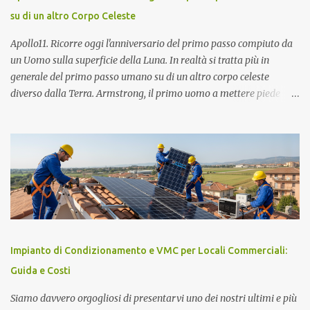
ottenuto il Premio Nobel per la Fisica nel 1984 ed attualmente è
su di un altro Corpo Celeste
Senatore della Repubblica con nomina presidenziale ( Senatore a
Vita della Repubblica Italiana ). Collabora con il CIEMAT (centro
Apollo11. Ricorre oggi l'anniversario del primo passo compiuto da
di ricerca sull'energia, l'ambiente e la tecnologia), un organismo
un Uomo sulla superficie della Luna. In realtà si tratta più in
spagnolo simile all'italiano ENEA, come consigliere speciale per la
generale del primo passo umano su di un altro corpo celeste
ricerca in campo energetico, dove sostiene fortemente lo sviluppo
diverso dalla Terra. Armstrong, il primo uomo a mettere piede
del " solare termodinamico ", che aveva avviato nel 2001 all'ENEA
sulla Luna con voce emozionata pronuncia la storica frase: "One
con il Progetto Archimede. Nel 2007 viene nominato membro Gr...
small step for man. One giant leap for mankind" (un piccolo passo
per un uomo. Un grande balzo per l'umanità). L'allunaggio
dell'Apollo 11 era avvenuto il giorno prima alle ore 4,56 (ora
italiana) non senza qualche complicazione in fase di discesa del
modulo lunare brillantemente risolta dall'equipaggio formato da
Neil Armstrong (comandante), Edwin Aldrin (pilota del modulo
lunare denominato Eagle) e Michael Collins (pilota della navicella
Columbia) rimasto in orbita lunare ad attendere il ritorno degli
Impianto di Condizionamento e VMC per Locali Commerciali:
altri due Astronauti. Se volete rivivere la storica missione
Guida e Costi
dell'Apollo 11, la fondazione J.F. Kennedy ha messo a punto uno
spettacolare sit...
Siamo davvero orgogliosi di presentarvi uno dei nostri ultimi e più