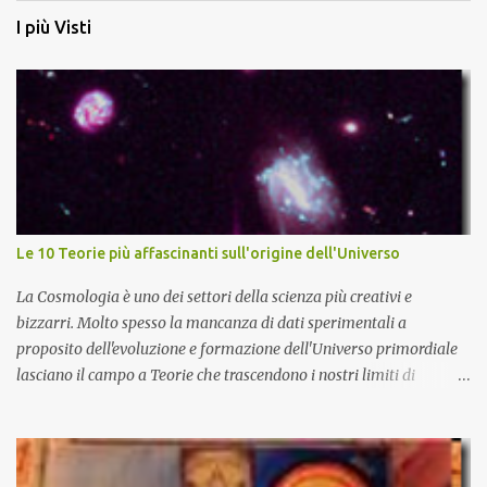
I più Visti
Le 10 Teorie più affascinanti sull'origine dell'Universo
La Cosmologia è uno dei settori della scienza più creativi e
bizzarri. Molto spesso la mancanza di dati sperimentali a
proposito dell'evoluzione e formazione dell'Universo primordiale
lasciano il campo a Teorie che trascendono i nostri limiti di
comprensione e danno adito ad interpretazioni fantasiose. Certo è
che la teoria cosmologica sull'origine e l'evoluzione dell'Universo
più accreditata, il Big-Bang e l'Universo inflazionario, ha dei
paradossi e delle lacune difficilmente sormontabili che sono tali da