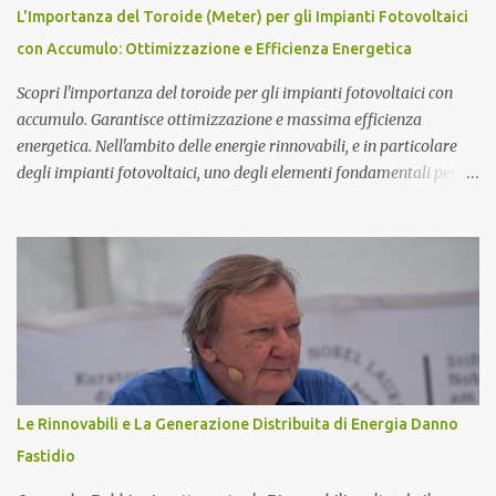
Magnetico . L'Atomo Magnetico Gli atomi magnetici sono costituiti
L'Importanza del Toroide (Meter) per gli Impianti Fotovoltaici
da triplette neutre di quark (+1,-1,0). Secondo questo modello di
con Accumulo: Ottimizzazione e Efficienza Energetica
atomo magnetico quindi non ci sono protoni e neutroni nel nucleo
atomico...
Scopri l'importanza del toroide per gli impianti fotovoltaici con
accumulo. Garantisce ottimizzazione e massima efficienza
energetica. Nell'ambito delle energie rinnovabili, e in particolare
degli impianti fotovoltaici, uno degli elementi fondamentali per
garantire l'efficienza e l'ottimizzazione dell'intero sistema è il
toroide o meter . Questo componente, spesso sottovalutato, gioca
un ruolo cruciale nella gestione dell'energia prodotta e accumulata,
contribuendo significativamente a migliorare le prestazioni
complessive dell'impianto. In questo articolo, esploreremo nel
dettaglio l'importanza del toroide negli impianti fotovoltaici con
accumulo di energia, come funziona, e perché è essenziale per
ottimizzare il rendimento energetico. Approfondiremo inoltre le
implicazioni che il suo corretto utilizzo ha sulla durata e
Le Rinnovabili e La Generazione Distribuita di Energia Danno
sull'affidabilità dell'intero sistema. Cos'è un Toroide o Meter e
Fastidio
Come Funziona? Il toroide (o meter) è un dispositivo el...