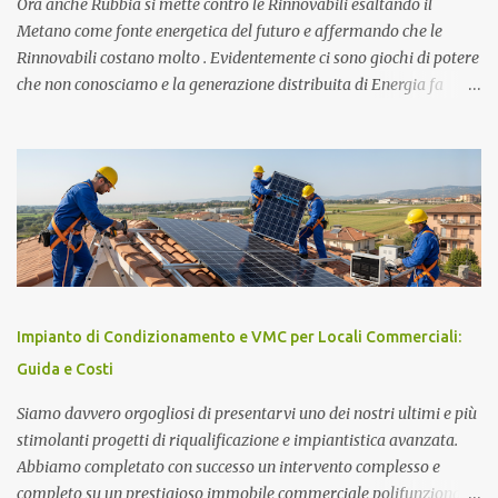
Ora anche Rubbia si mette contro le Rinnovabili esaltando il
Metano come fonte energetica del futuro e affermando che le
Rinnovabili costano molto . Evidentemente ci sono giochi di potere
che non conosciamo e la generazione distribuita di Energia fa
sempre più paura. Ma procediamo per gradi. Chi è Carlo Rubbia?
Carlo Rubbia probabilmente non necessita di presentazioni in
quanto trattasi di uno dei più famosi scienziati italiani. Ha
ottenuto il Premio Nobel per la Fisica nel 1984 ed attualmente è
Senatore della Repubblica con nomina presidenziale ( Senatore a
Vita della Repubblica Italiana ). Collabora con il CIEMAT (centro
di ricerca sull'energia, l'ambiente e la tecnologia), un organismo
spagnolo simile all'italiano ENEA, come consigliere speciale per la
ricerca in campo energetico, dove sostiene fortemente lo sviluppo
Impianto di Condizionamento e VMC per Locali Commerciali:
del " solare termodinamico ", che aveva avviato nel 2001 all'ENEA
Guida e Costi
con il Progetto Archimede. Nel 2007 viene nominato membro Gr...
Siamo davvero orgogliosi di presentarvi uno dei nostri ultimi e più
stimolanti progetti di riqualificazione e impiantistica avanzata.
Abbiamo completato con successo un intervento complesso e
completo su un prestigioso immobile commerciale polifunzionale,