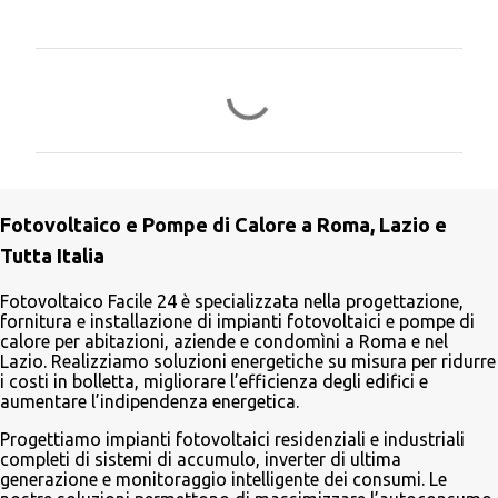
C
o
m
m
e
Fotovoltaico e Pompe di Calore a Roma, Lazio e
n
Tutta Italia
t
i
Fotovoltaico Facile 24 è specializzata nella progettazione,
fornitura e installazione di impianti fotovoltaici e pompe di
calore per abitazioni, aziende e condomìni a Roma e nel
Lazio. Realizziamo soluzioni energetiche su misura per ridurre
i costi in bolletta, migliorare l’efficienza degli edifici e
aumentare l’indipendenza energetica.
Progettiamo impianti fotovoltaici residenziali e industriali
completi di sistemi di accumulo, inverter di ultima
generazione e monitoraggio intelligente dei consumi. Le