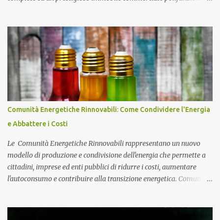
caratterizzato da una sala principale, una zona bar, un'area
sottopalco e servizi igienici dedicati, progettato per accogliere fino
a 200 persone in totale sicurezza e comfort. Impianto Fotovoltaico
da 36 kWp Grid-Connected Per completare l'efficentamento
energetico e ridurre drasticamente i costi di gestione dell'immobile,
abbiamo inoltre installato un potente impianto fotovoltaico da 36
kWp in configurazione grid-connected senza accumulo. Il sistema
si compone di 80 moduli fotovoltaici di ultima generazione ad alta
efficienza e di inverter trifase di primaria marca, collegati alle
Comunità Energetiche Rinnovabili: Come Condividere l'Energia
protezioni di stringa e ai quadri elettrici dedicati. Un intervento
e Abbattere i Costi
strategico che consente al locale commerciale di autoprodurre ...
Le Comunità Energetiche Rinnovabili rappresentano un nuovo
modello di produzione e condivisione dell'energia che permette a
cittadini, imprese ed enti pubblici di ridurre i costi, aumentare
l'autoconsumo e contribuire alla transizione energetica. Comunità
Energetiche Rinnovabili: cosa sono e come funzionano Negli ultimi
anni le Comunità Energetiche Rinnovabili stanno assumendo un
ruolo sempre più importante nel panorama energetico italiano. Si