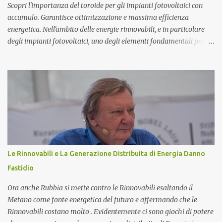
atomico...
Scopri l'importanza del toroide per gli impianti fotovoltaici con
accumulo. Garantisce ottimizzazione e massima efficienza
energetica. Nell'ambito delle energie rinnovabili, e in particolare
degli impianti fotovoltaici, uno degli elementi fondamentali per
garantire l'efficienza e l'ottimizzazione dell'intero sistema è il
toroide o meter . Questo componente, spesso sottovalutato, gioca
un ruolo cruciale nella gestione dell'energia prodotta e accumulata,
contribuendo significativamente a migliorare le prestazioni
complessive dell'impianto. In questo articolo, esploreremo nel
dettaglio l'importanza del toroide negli impianti fotovoltaici con
accumulo di energia, come funziona, e perché è essenziale per
ottimizzare il rendimento energetico. Approfondiremo inoltre le
implicazioni che il suo corretto utilizzo ha sulla durata e
Le Rinnovabili e La Generazione Distribuita di Energia Danno
sull'affidabilità dell'intero sistema. Cos'è un Toroide o Meter e
Fastidio
Come Funziona? Il toroide (o meter) è un dispositivo el...
Ora anche Rubbia si mette contro le Rinnovabili esaltando il
Metano come fonte energetica del futuro e affermando che le
Rinnovabili costano molto . Evidentemente ci sono giochi di potere