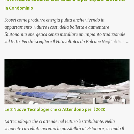
altri due Astronauti. Se volete rivivere la storica missione
in Condominio
dell'Apollo 11, la fondazione J.F. Kennedy ha messo a punto uno
spettacolare sit...
Scopri come produrre energia pulita anche vivendo in
appartamento, ridurre i costi della bolletta e aumentare
l'autonomia energetica senza installare un impianto tradizionale
sul tetto. Perché scegliere il Fotovoltaico da Balcone Negli ultimi
anni il tema del risparmio energetico è diventato centrale per
milioni di famiglie. L'aumento dei costi dell'elettricità e la crescente
attenzione verso la sostenibilità hanno spinto molti cittadini a
cercare soluzioni innovative per produrre energia rinnovabile
anche in contesti urbani. Tra queste, il Fotovoltaico da Balcone
rappresenta una delle alternative più interessanti, soprattutto per
chi vive in appartamento o in condominio e non dispone di un tetto
privato. Questa tecnologia permette di installare uno o più
pannelli fotovoltaici direttamente sul parapetto del balcone, su
Le 8 Nuove Tecnologie che ci Attendono per il 2020
una ringhiera oppure fissati a una parete esterna opportunamente
esposta al sole. In questo modo è possibile sfruttare l'energia
La Tecnologia che ci attende nel Futuro è strabiliante. Nella
solare per alimentare p...
seguente carrellata avremo la possibilità di visionare, secondo il