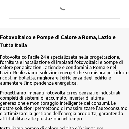
C
o
m
m
e
Fotovoltaico e Pompe di Calore a Roma, Lazio e
n
Tutta Italia
t
i
Fotovoltaico Facile 24 è specializzata nella progettazione,
fornitura e installazione di impianti fotovoltaici e pompe di
calore per abitazioni, aziende e condomìni a Roma e nel
Lazio. Realizziamo soluzioni energetiche su misura per ridurre
i costi in bolletta, migliorare l’efficienza degli edifici e
aumentare l’indipendenza energetica.
Progettiamo impianti fotovoltaici residenziali e industriali
completi di sistemi di accumulo, inverter di ultima
generazione e monitoraggio intelligente dei consumi. Le
nostre soluzioni permettono di massimizzare l’autoconsumo
e ottimizzare la gestione dell’energia prodotta, garantendo
affidabilità e alte prestazioni nel tempo.
Installiamo pompe di calore ad alta efficienza per