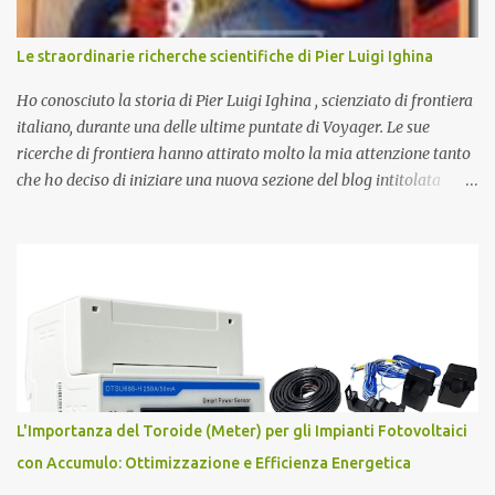
formazione dell'Universo primordiale saremo qui di nuovo a
domandarci: perché esiste l'Universo? D'altra parte sono le
Le straordinarie richerche scientifiche di Pier Luigi Ighina
domande più affascinanti che ci attanagliano fin dalle prime
apparizioni della Specie Umana sulla terra. Ecco alcune delle più
Ho conosciuto la storia di Pier Luigi Ighina , scienziato di frontiera
affascinanti teo...
italiano, durante una delle ultime puntate di Voyager. Le sue
ricerche di frontiera hanno attirato molto la mia attenzione tanto
che ho deciso di iniziare una nuova sezione del blog intitolata
misteri scientifici ed inaugurata dalla figura affascinante di Pier
Luigi Ighina . Nato il 23 giugno 1908, Ighina è morto l’8 gennaio
2004 lasciando alcuni misteri scientifici irrisolti all’attenzione
della comunità scientifica nazionale ed internazionale. E’ stato per
anni assistente di Guglielmo Marconi , diventandone in seguito
erede cognitivo per quanto attiene agli studi
sull’elettromagnetismo. Ighina si è concentrato molto sullo studio
del Monopolo Magnetico che ha sintetizzato nel concetto di Atomo
Magnetico . L'Atomo Magnetico Gli atomi magnetici sono costituiti
L'Importanza del Toroide (Meter) per gli Impianti Fotovoltaici
da triplette neutre di quark (+1,-1,0). Secondo questo modello di
con Accumulo: Ottimizzazione e Efficienza Energetica
atomo magnetico quindi non ci sono protoni e neutroni nel nucleo