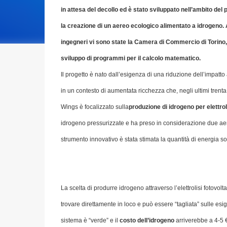
in attesa del decollo ed è stato sviluppato nell’ambito del 
la creazione di un aereo ecologico alimentato a idrogeno. 
ingegneri vi sono state la Camera di Commercio di Torino,
sviluppo di programmi per il calcolo matematico.
Il progetto è nato dall’esigenza di una riduzione dell’impatt
in un contesto di aumentata ricchezza che, negli ultimi trenta
Wings è focalizzato sulla
produzione di idrogeno
per elettrol
idrogeno pressurizzate e ha preso in considerazione due aer
strumento innovativo è stata stimata la quantità di energia so
La scelta di produrre idrogeno attraverso l’elettrolisi fotovo
trovare direttamente in loco e può essere “tagliata” sulle esige
sistema è “verde” e il
costo dell’idrogeno
arriverebbe a 4-5 €