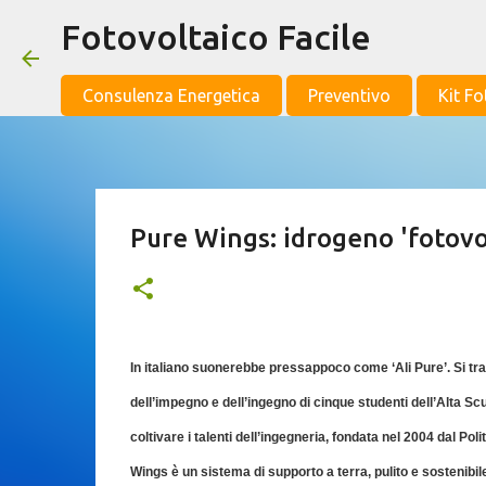
Fotovoltaico Facile
Consulenza Energetica
Preventivo
Kit Fo
Pure Wings: idrogeno 'fotovol
In italiano suonerebbe pressappoco come ‘Ali Pure’. Si tra
dell’impegno e dell’ingegno di cinque studenti dell’Alta Sc
coltivare i talenti dell’ingegneria, fondata nel 2004 dal Pol
Wings è un sistema di supporto a terra, pulito e sostenibile