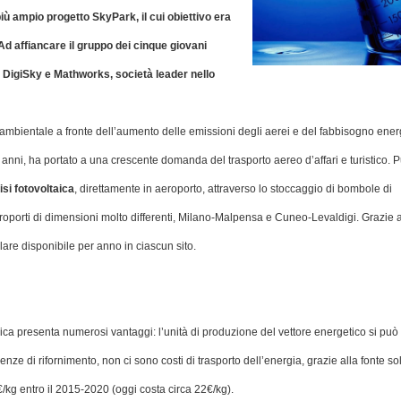
più ampio progetto SkyPark, il cui obiettivo era
Ad affiancare il gruppo dei cinque giovani
 DigiSky e Mathworks, società leader nello
o ambientale a fronte dell’aumento delle emissioni degli aerei e del fabbisogno ener
 anni, ha portato a una crescente domanda del trasporto aereo d’affari e turistico. 
isi fotovoltaica
, direttamente in aeroporto, attraverso lo stoccaggio di bombole di
oporti di dimensioni molto differenti, Milano-Malpensa e Cuneo-Levaldigi. Grazie 
lare disponibile per anno in ciascun sito.
ltaica presenta numerosi vantaggi: l’unità di produzione del vettore energetico si può
nze di rifornimento, non ci sono costi di trasporto dell’energia, grazie alla fonte sol
/kg entro il 2015-2020 (oggi costa circa 22€/kg).