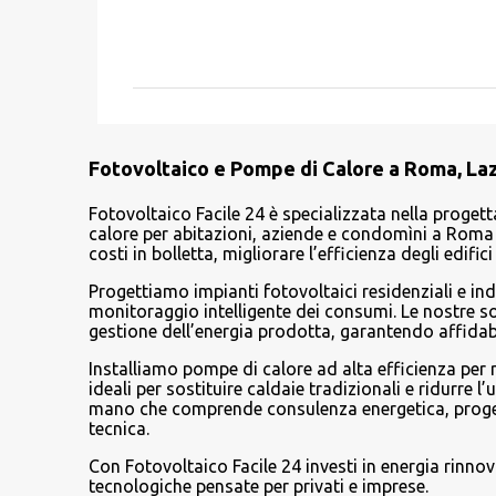
C
o
m
m
e
Fotovoltaico e Pompe di Calore a Roma, Lazi
n
t
Fotovoltaico Facile 24 è specializzata nella progett
calore per abitazioni, aziende e condomìni a Roma e
i
costi in bolletta, migliorare l’efficienza degli edif
Progettiamo impianti fotovoltaici residenziali e ind
monitoraggio intelligente dei consumi. Le nostre 
gestione dell’energia prodotta, garantendo affidabi
Installiamo pompe di calore ad alta efficienza per
ideali per sostituire caldaie tradizionali e ridurre l
mano che comprende consulenza energetica, progetta
tecnica.
Con Fotovoltaico Facile 24 investi in energia rinno
tecnologiche pensate per privati e imprese.