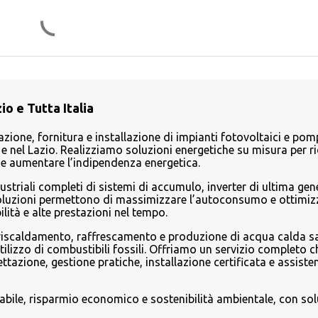
o e Tutta Italia
azione, fornitura e installazione di impianti fotovoltaici e pom
 nel Lazio. Realizziamo soluzioni energetiche su misura per ri
ici e aumentare l’indipendenza energetica.
ustriali completi di sistemi di accumulo, inverter di ultima ge
soluzioni permettono di massimizzare l’autoconsumo e ottimizz
lità e alte prestazioni nel tempo.
 riscaldamento, raffrescamento e produzione di acqua calda sa
’utilizzo di combustibili fossili. Offriamo un servizio completo ch
zione, gestione pratiche, installazione certificata e assiste
vabile, risparmio economico e sostenibilità ambientale, con sol