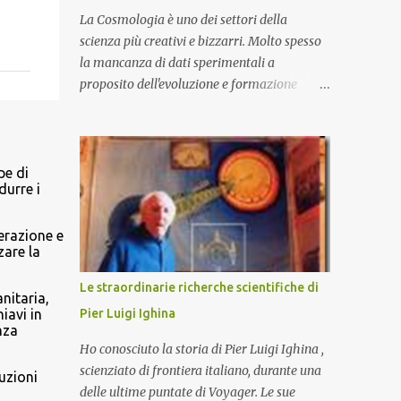
La Cosmologia è uno dei settori della
scienza più creativi e bizzarri. Molto spesso
la mancanza di dati sperimentali a
proposito dell'evoluzione e formazione
dell'Universo primordiale lasciano il campo
a Teorie che trascendono i nostri limiti di
comprensione e danno adito ad
interpretazioni fantasiose. Certo è che la
pe di
durre i
teoria cosmologica sull'origine e l'evoluzione
dell'Universo più accreditata, il Big-Bang e
l'Universo inflazionario, ha dei paradossi e
nerazione e
are la
delle lacune difficilmente sormontabili che
sono tali da far pensare che con il
Le straordinarie richerche scientifiche di
nitaria,
miglioramento delle osservazioni
Pier Luigi Ighina
iavi in
sperimentali si possa un giorno chiarirne
nza
l'origine e la sua evoluzione. Una volta
Ho conosciuto la storia di Pier Luigi Ighina ,
chiarita l'origine e il meccanismo di
scienziato di frontiera italiano, durante una
uzioni
formazione dell'Universo primordiale
delle ultime puntate di Voyager. Le sue