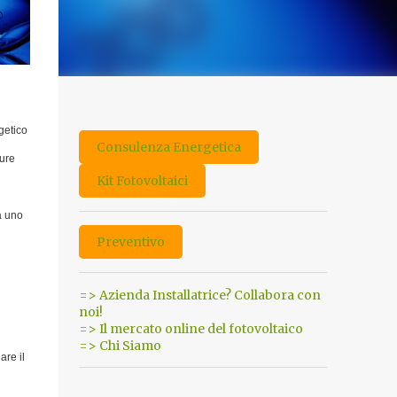
getico
Consulenza Energetica
Pure
Kit Fotovoltaici
a uno
Preventivo
=> Azienda Installatrice? Collabora con
noi!
=> Il mercato online del fotovoltaico
=> Chi Siamo
are il