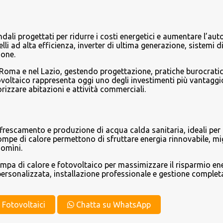
endali progettati per ridurre i costi energetici e aumentare l’a
li ad alta efficienza, inverter di ultima generazione, sistemi d
ione.
 Roma e nel Lazio, gestendo progettazione, pratiche burocratic
otovoltaico rappresenta oggi uno degli investimenti più vantaggi
orizzare abitazioni e attività commerciali.
frescamento e produzione di acqua calda sanitaria, ideali per 
 pompe di calore permettono di sfruttare energia rinnovabile, m
domìni.
ompa di calore e fotovoltaico per massimizzare il risparmio en
ersonalizzata, installazione professionale e gestione completa
t Fotovoltaici
Chatta su WhatsApp