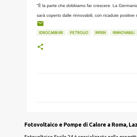
"È la parte che dobbiamo far crescere. La Germania 
sarà coperto dalle rinnovabili, con ricadute positive 
IDROCARBURI
PETROLIO
RIFKIN
RINNOVABILI
C
o
m
m
e
Fotovoltaico e Pompe di Calore a Roma, Lazi
n
t