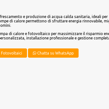
frescamento e produzione di acqua calda sanitaria, ideali per 
 pompe di calore permettono di sfruttare energia rinnovabile, m
domìni.
ompa di calore e fotovoltaico per massimizzare il risparmio en
ersonalizzata, installazione professionale e gestione completa
t Fotovoltaici
Chatta su WhatsApp