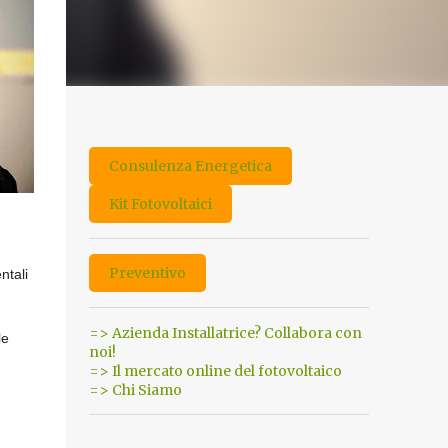
Consulenza Energetica
Kit Fotovoltaici
Preventivo
ntali
=> Azienda Installatrice? Collabora con
le
noi!
=> Il mercato online del fotovoltaico
=> Chi Siamo