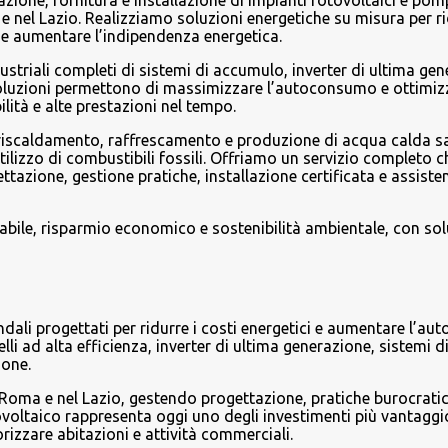
azione, fornitura e installazione di impianti fotovoltaici e pom
 nel Lazio. Realizziamo soluzioni energetiche su misura per ri
ici e aumentare l’indipendenza energetica.
ustriali completi di sistemi di accumulo, inverter di ultima ge
soluzioni permettono di massimizzare l’autoconsumo e ottimizz
lità e alte prestazioni nel tempo.
 riscaldamento, raffrescamento e produzione di acqua calda sa
’utilizzo di combustibili fossili. Offriamo un servizio completo ch
zione, gestione pratiche, installazione certificata e assiste
vabile, risparmio economico e sostenibilità ambientale, con sol
endali progettati per ridurre i costi energetici e aumentare l’a
li ad alta efficienza, inverter di ultima generazione, sistemi d
ione.
 Roma e nel Lazio, gestendo progettazione, pratiche burocratic
otovoltaico rappresenta oggi uno degli investimenti più vantaggi
orizzare abitazioni e attività commerciali.