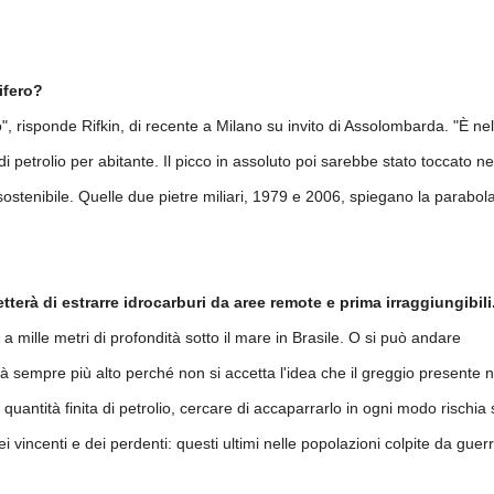
ifero?
o", risponde Rifkin, di recente a Milano su invito di Assolombarda. "È nel
 petrolio per abitante. Il picco in assoluto poi sarebbe stato toccato ne
ostenibile. Quelle due pietre miliari, 1979 e 2006, spiegano la parabol
terà di estrarre idrocarburi da aree remote e prima irraggiungibili
o a mille metri di profondità sotto il mare in Brasile. O si può andare
à sempre più alto perché non si accetta l'idea che il greggio presente n
quantità finita di petrolio, cercare di accaparrarlo in ogni modo rischia 
 vincenti e dei perdenti: questi ultimi nelle popolazioni colpite da guer