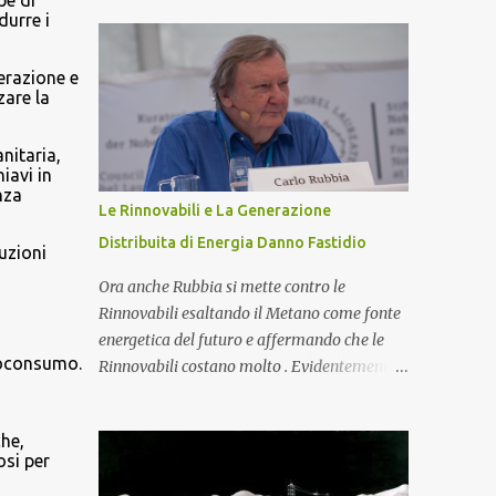
pe di
impianti fotovoltaici, uno degli elementi
durre i
sono protoni e neutroni nel nucleo atomico...
fondamentali per garantire l'efficienza e
l'ottimizzazione dell'intero sistema è il
nerazione e
toroide o meter . Questo componente, spesso
are la
sottovalutato, gioca un ruolo cruciale nella
gestione dell'energia prodotta e accumulata,
nitaria,
contribuendo significativamente a
iavi in
nza
migliorare le prestazioni complessive
Le Rinnovabili e La Generazione
dell'impianto. In questo articolo,
Distribuita di Energia Danno Fastidio
esploreremo nel dettaglio l'importanza del
uzioni
toroide negli impianti fotovoltaici con
Ora anche Rubbia si mette contro le
accumulo di energia, come funziona, e
Rinnovabili esaltando il Metano come fonte
perché è essenziale per ottimizzare il
energetica del futuro e affermando che le
rendimento energetico. Approfondiremo
utoconsumo.
Rinnovabili costano molto . Evidentemente
i
inoltre le implicazioni che il suo corretto
ci sono giochi di potere che non conosciamo
utilizzo ha sulla durata e sull'affidabilità
e la generazione distribuita di Energia fa
dell'intero sistema. Cos'è un Toroide o Meter
he,
sempre più paura. Ma procediamo per gradi.
osi per
e Come Funziona? Il toroide (o meter) è un
Chi è Carlo Rubbia? Carlo Rubbia
dispositivo el...