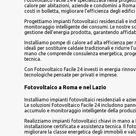
Fotovoltaico Facile 24 è specializzata nella progett
calore per abitazioni, aziende e condomìni a Roma e
i
costi in bolletta, migliorare l’efficienza degli edif
Progettiamo impianti fotovoltaici residenziali e ind
monitoraggio intelligente dei consumi. Le nostre 
gestione dell’energia prodotta, garantendo affidabi
Installiamo pompe di calore ad alta efficienza per
ideali per sostituire caldaie tradizionali e ridurre l
mano che comprende consulenza energetica, progetta
tecnica.
Con Fotovoltaico Facile 24 investi in energia rinno
tecnologiche pensate per privati e imprese.
Fotovoltaico a Roma e nel Lazio
Installiamo impianti fotovoltaici residenziali e azi
Le soluzioni Fotovoltaico Facile 24 includono pannel
accumulo e monitoraggio intelligente della produz
Realizziamo impianti fotovoltaici chiavi in mano a
installazione certificata e assistenza tecnica. Il f
migliorare la classe energetica degli immobili e val