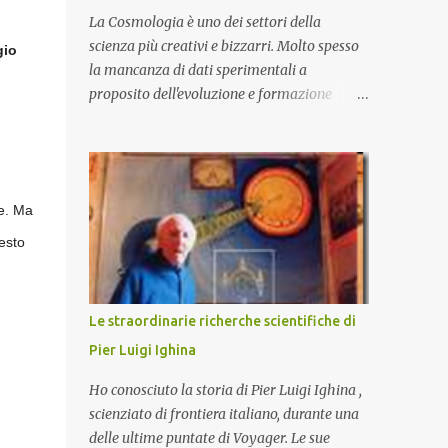
La Cosmologia è uno dei settori della
scienza più creativi e bizzarri. Molto spesso
gio
la mancanza di dati sperimentali a
proposito dell'evoluzione e formazione
dell'Universo primordiale lasciano il campo
a Teorie che trascendono i nostri limiti di
comprensione e danno adito ad
interpretazioni fantasiose. Certo è che la
ze. Ma
teoria cosmologica sull'origine e l'evoluzione
dell'Universo più accreditata, il Big-Bang e
esto
l'Universo inflazionario, ha dei paradossi e
delle lacune difficilmente sormontabili che
sono tali da far pensare che con il
Le straordinarie richerche scientifiche di
miglioramento delle osservazioni
Pier Luigi Ighina
sperimentali si possa un giorno chiarirne
l'origine e la sua evoluzione. Una volta
Ho conosciuto la storia di Pier Luigi Ighina ,
chiarita l'origine e il meccanismo di
scienziato di frontiera italiano, durante una
formazione dell'Universo primordiale
delle ultime puntate di Voyager. Le sue