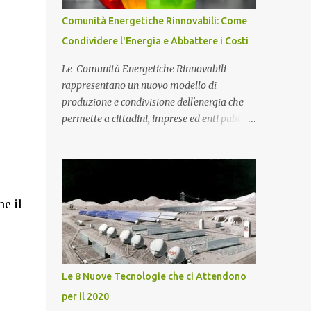
l'efficentamento energetico e ridurre
Comunità Energetiche Rinnovabili: Come
drasticamente i costi di gestione
Condividere l'Energia e Abbattere i Costi
dell'immobile, abbiamo inoltre installato un
potente impianto fotovoltaico da 36 kWp in
Le Comunità Energetiche Rinnovabili
configurazione grid-connected senza
rappresentano un nuovo modello di
accumulo. Il sistema si compone di 80
produzione e condivisione dell'energia che
moduli fotovoltaici di ultima generazione ad
permette a cittadini, imprese ed enti pubblici
alta efficienza e di inverter trifase di
di ridurre i costi, aumentare l'autoconsumo e
primaria marca, collegati alle protezioni di
contribuire alla transizione energetica.
stringa e ai quadri elettrici dedicati. Un
Comunità Energetiche Rinnovabili: cosa
intervento strategico che consente al locale
sono e come funzionano Negli ultimi anni le
commerciale di autoprodurre ...
Comunità Energetiche Rinnovabili stanno
me il
assumendo un ruolo sempre più importante
nel panorama energetico italiano. Si tratta di
associazioni tra cittadini, imprese, enti locali,
cooperative e organizzazioni che decidono di
Le 8 Nuove Tecnologie che ci Attendono
produrre, consumare e condividere energia
per il 2020
elettrica proveniente da fonti rinnovabili,