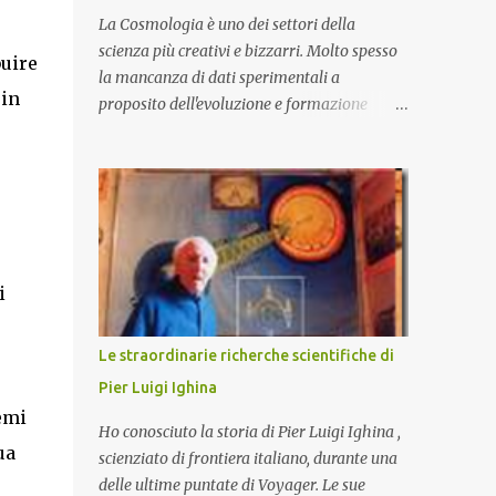
La Cosmologia è uno dei settori della
scienza più creativi e bizzarri. Molto spesso
buire
la mancanza di dati sperimentali a
 in
proposito dell'evoluzione e formazione
dell'Universo primordiale lasciano il campo
a Teorie che trascendono i nostri limiti di
comprensione e danno adito ad
interpretazioni fantasiose. Certo è che la
teoria cosmologica sull'origine e l'evoluzione
dell'Universo più accreditata, il Big-Bang e
l'Universo inflazionario, ha dei paradossi e
i
delle lacune difficilmente sormontabili che
sono tali da far pensare che con il
Le straordinarie richerche scientifiche di
miglioramento delle osservazioni
Pier Luigi Ighina
sperimentali si possa un giorno chiarirne
emi
l'origine e la sua evoluzione. Una volta
Ho conosciuto la storia di Pier Luigi Ighina ,
chiarita l'origine e il meccanismo di
ua
scienziato di frontiera italiano, durante una
formazione dell'Universo primordiale
delle ultime puntate di Voyager. Le sue