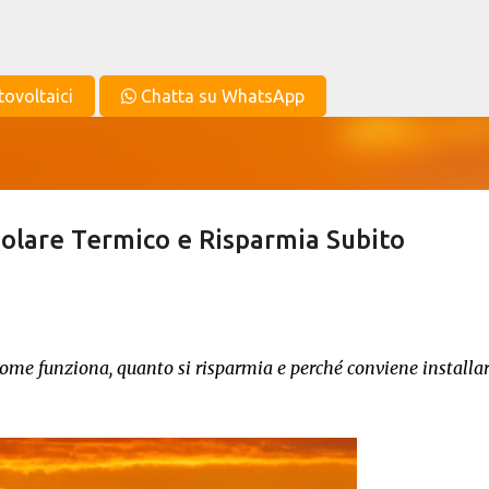
Passa ai contenuti principali
tovoltaici
Chatta su WhatsApp
 Solare Termico e Risparmia Subito
come funziona, quanto si risparmia e perché conviene installar