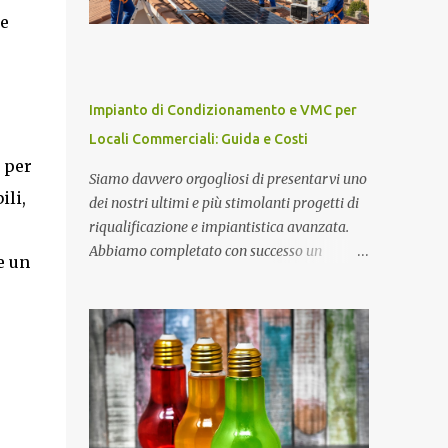
probabilmente non necessita di
ne
presentazioni in quanto trattasi di uno dei
più famosi scienziati italiani. Ha ottenuto il
Premio Nobel per la Fisica nel 1984 ed
attualmente è Senatore della Repubblica con
Impianto di Condizionamento e VMC per
nomina presidenziale ( Senatore a Vita della
Locali Commerciali: Guida e Costi
Repubblica Italiana ). Collabora con il
 per
CIEMAT (centro di ricerca sull'energia,
Siamo davvero orgogliosi di presentarvi uno
l'ambiente e la tecnologia), un organismo
ili,
dei nostri ultimi e più stimolanti progetti di
spagnolo simile all'italiano ENEA, come
riqualificazione e impiantistica avanzata.
consigliere speciale per la ricerca in campo
Abbiamo completato con successo un
e un
energetico, dove sostiene fortemente lo
intervento complesso e completo su un
sviluppo del " solare termodinamico ", che
prestigioso immobile commerciale
aveva avviato nel 2001 all'ENEA con il
polifunzionale, caratterizzato da una sala
Progetto Archimede. Nel 2007 viene
principale, una zona bar, un'area sottopalco
nominato membro Gr...
e servizi igienici dedicati, progettato per
accogliere fino a 200 persone in totale
sicurezza e comfort. Impianto Fotovoltaico
da 36 kWp Grid-Connected Per completare