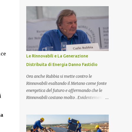
impianti fotovoltaici, uno degli elementi
sono protoni e neutroni nel nucleo atomico...
fondamentali per garantire l'efficienza e
l'ottimizzazione dell'intero sistema è il
toroide o meter . Questo componente, spesso
sottovalutato, gioca un ruolo cruciale nella
gestione dell'energia prodotta e accumulata,
contribuendo significativamente a
migliorare le prestazioni complessive
uce
Le Rinnovabili e La Generazione
dell'impianto. In questo articolo,
Distribuita di Energia Danno Fastidio
esploreremo nel dettaglio l'importanza del
toroide negli impianti fotovoltaici con
Ora anche Rubbia si mette contro le
accumulo di energia, come funziona, e
Rinnovabili esaltando il Metano come fonte
perché è essenziale per ottimizzare il
energetica del futuro e affermando che le
rendimento energetico. Approfondiremo
i
Rinnovabili costano molto . Evidentemente
inoltre le implicazioni che il suo corretto
ci sono giochi di potere che non conosciamo
utilizzo ha sulla durata e sull'affidabilità
e la generazione distribuita di Energia fa
ua
dell'intero sistema. Cos'è un Toroide o Meter
sempre più paura. Ma procediamo per gradi.
e Come Funziona? Il toroide (o meter) è un
Chi è Carlo Rubbia? Carlo Rubbia
dispositivo el...