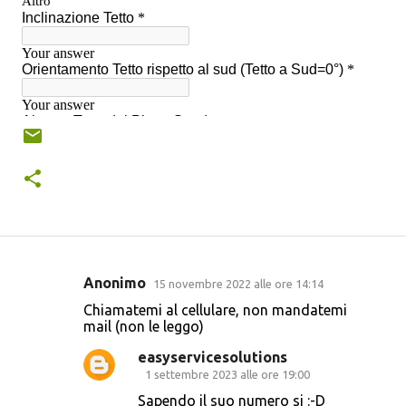
Anonimo
15 novembre 2022 alle ore 14:14
C
Chiamatemi al cellulare, non mandatemi
o
mail (non le leggo)
m
easyservicesolutions
m
1 settembre 2023 alle ore 19:00
e
Sapendo il suo numero si :-D