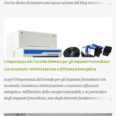
che ho deciso di iniziare una nuova sezione del blog intitolata
misteri scientifici ed inaugurata dalla figura affascinante di Pier
Luigi Ighina . Nato il 23 giugno 1908, Ighina è morto l’8 gennaio
2004 lasciando alcuni misteri scientifici irrisolti all’attenzione
della comunità scientifica nazionale ed internazionale. E’ stato per
anni assistente di Guglielmo Marconi , diventandone in seguito
erede cognitivo per quanto attiene agli studi
sull’elettromagnetismo. Ighina si è concentrato molto sullo studio
del Monopolo Magnetico che ha sintetizzato nel concetto di Atomo
Magnetico . L'Atomo Magnetico Gli atomi magnetici sono costituiti
L'Importanza del Toroide (Meter) per gli Impianti Fotovoltaici
da triplette neutre di quark (+1,-1,0). Secondo questo modello di
con Accumulo: Ottimizzazione e Efficienza Energetica
atomo magnetico quindi non ci sono protoni e neutroni nel nucleo
atomico...
Scopri l'importanza del toroide per gli impianti fotovoltaici con
accumulo. Garantisce ottimizzazione e massima efficienza
energetica. Nell'ambito delle energie rinnovabili, e in particolare
degli impianti fotovoltaici, uno degli elementi fondamentali per
garantire l'efficienza e l'ottimizzazione dell'intero sistema è il
toroide o meter . Questo componente, spesso sottovalutato, gioca