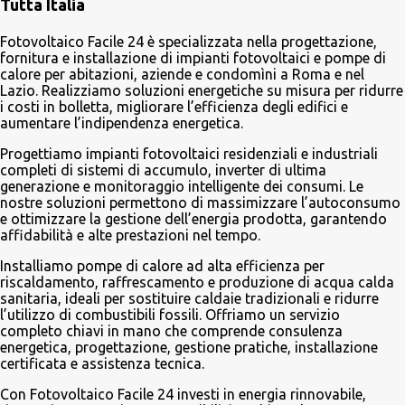
Tutta Italia
u
n
Fotovoltaico Facile 24 è specializzata nella progettazione,
c
fornitura e installazione di impianti fotovoltaici e pompe di
o
calore per abitazioni, aziende e condomìni a Roma e nel
m
Lazio. Realizziamo soluzioni energetiche su misura per ridurre
m
i costi in bolletta, migliorare l’efficienza degli edifici e
e
aumentare l’indipendenza energetica.
n
t
Progettiamo impianti fotovoltaici residenziali e industriali
o
completi di sistemi di accumulo, inverter di ultima
generazione e monitoraggio intelligente dei consumi. Le
nostre soluzioni permettono di massimizzare l’autoconsumo
e ottimizzare la gestione dell’energia prodotta, garantendo
affidabilità e alte prestazioni nel tempo.
Installiamo pompe di calore ad alta efficienza per
riscaldamento, raffrescamento e produzione di acqua calda
sanitaria, ideali per sostituire caldaie tradizionali e ridurre
l’utilizzo di combustibili fossili. Offriamo un servizio
completo chiavi in mano che comprende consulenza
energetica, progettazione, gestione pratiche, installazione
certificata e assistenza tecnica.
Con Fotovoltaico Facile 24 investi in energia rinnovabile,