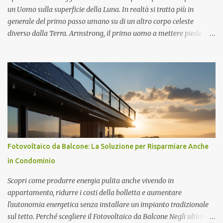
di ricerca sull'energia, l'ambiente e la tecnologia), un organismo
un Uomo sulla superficie della Luna. In realtà si tratta più in
spagnolo simile all'italiano ENEA, come consigliere speciale per la
generale del primo passo umano su di un altro corpo celeste
ricerca in campo energetico, dove sostiene fortemente lo sviluppo
diverso dalla Terra. Armstrong, il primo uomo a mettere piede
del " solare termodinamico ", che aveva avviato nel 2001 all'ENEA
sulla Luna con voce emozionata pronuncia la storica frase: "One
con il Progetto Archimede. Nel 2007 viene nominato membro Gr...
small step for man. One giant leap for mankind" (un piccolo passo
per un uomo. Un grande balzo per l'umanità). L'allunaggio
dell'Apollo 11 era avvenuto il giorno prima alle ore 4,56 (ora
italiana) non senza qualche complicazione in fase di discesa del
modulo lunare brillantemente risolta dall'equipaggio formato da
Neil Armstrong (comandante), Edwin Aldrin (pilota del modulo
lunare denominato Eagle) e Michael Collins (pilota della navicella
Columbia) rimasto in orbita lunare ad attendere il ritorno degli
Fotovoltaico da Balcone: La Soluzione per Risparmiare Anche
altri due Astronauti. Se volete rivivere la storica missione
in Condominio
dell'Apollo 11, la fondazione J.F. Kennedy ha messo a punto uno
spettacolare sit...
Scopri come produrre energia pulita anche vivendo in
appartamento, ridurre i costi della bolletta e aumentare
l'autonomia energetica senza installare un impianto tradizionale
sul tetto. Perché scegliere il Fotovoltaico da Balcone Negli ultimi