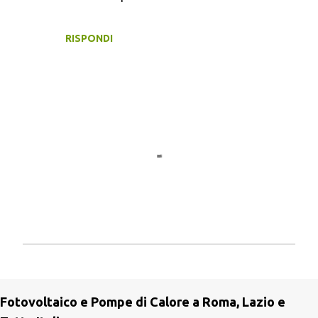
n
t
RISPONDI
i
P
o
s
Fotovoltaico e Pompe di Calore a Roma, Lazio e
t
a