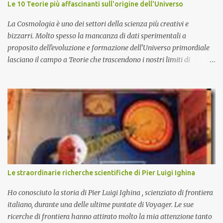
Le 10 Teorie più affascinanti sull'origine dell'Universo
La Cosmologia è uno dei settori della scienza più creativi e
bizzarri. Molto spesso la mancanza di dati sperimentali a
proposito dell'evoluzione e formazione dell'Universo primordiale
lasciano il campo a Teorie che trascendono i nostri limiti di
comprensione e danno adito ad interpretazioni fantasiose. Certo è
che la teoria cosmologica sull'origine e l'evoluzione dell'Universo
più accreditata, il Big-Bang e l'Universo inflazionario, ha dei
paradossi e delle lacune difficilmente sormontabili che sono tali da
far pensare che con il miglioramento delle osservazioni
sperimentali si possa un giorno chiarirne l'origine e la sua
evoluzione. Una volta chiarita l'origine e il meccanismo di
formazione dell'Universo primordiale saremo qui di nuovo a
domandarci: perché esiste l'Universo? D'altra parte sono le
Le straordinarie richerche scientifiche di Pier Luigi Ighina
domande più affascinanti che ci attanagliano fin dalle prime
apparizioni della Specie Umana sulla terra. Ecco alcune delle più
Ho conosciuto la storia di Pier Luigi Ighina , scienziato di frontiera
affascinanti teo...
italiano, durante una delle ultime puntate di Voyager. Le sue
ricerche di frontiera hanno attirato molto la mia attenzione tanto