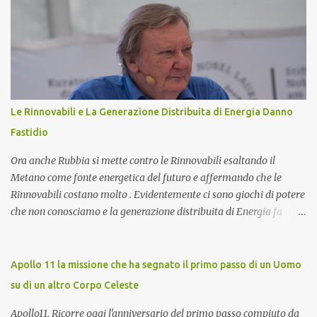
un ruolo cruciale nella gestione dell'energia prodotta e accumulata,
contribuendo significativamente a migliorare le prestazioni
complessive dell'impianto. In questo articolo, esploreremo nel
dettaglio l'importanza del toroide negli impianti fotovoltaici con
accumulo di energia, come funziona, e perché è essenziale per
ottimizzare il rendimento energetico. Approfondiremo inoltre le
implicazioni che il suo corretto utilizzo ha sulla durata e
Le Rinnovabili e La Generazione Distribuita di Energia Danno
sull'affidabilità dell'intero sistema. Cos'è un Toroide o Meter e
Fastidio
Come Funziona? Il toroide (o meter) è un dispositivo el...
Ora anche Rubbia si mette contro le Rinnovabili esaltando il
Metano come fonte energetica del futuro e affermando che le
Rinnovabili costano molto . Evidentemente ci sono giochi di potere
che non conosciamo e la generazione distribuita di Energia fa
sempre più paura. Ma procediamo per gradi. Chi è Carlo Rubbia?
Carlo Rubbia probabilmente non necessita di presentazioni in
quanto trattasi di uno dei più famosi scienziati italiani. Ha
Apollo 11 la missione che ha segnato il primo passo di un Uomo
ottenuto il Premio Nobel per la Fisica nel 1984 ed attualmente è
su di un altro Corpo Celeste
Senatore della Repubblica con nomina presidenziale ( Senatore a
Vita della Repubblica Italiana ). Collabora con il CIEMAT (centro
Apollo11. Ricorre oggi l'anniversario del primo passo compiuto da