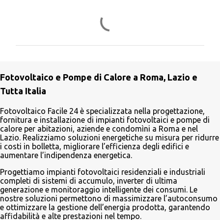
C
o
m
m
e
Fotovoltaico e Pompe di Calore a Roma, Lazio e
n
Tutta Italia
t
i
Fotovoltaico Facile 24 è specializzata nella progettazione,
fornitura e installazione di impianti fotovoltaici e pompe di
calore per abitazioni, aziende e condomìni a Roma e nel
Lazio. Realizziamo soluzioni energetiche su misura per ridurre
i costi in bolletta, migliorare l’efficienza degli edifici e
aumentare l’indipendenza energetica.
Progettiamo impianti fotovoltaici residenziali e industriali
completi di sistemi di accumulo, inverter di ultima
generazione e monitoraggio intelligente dei consumi. Le
nostre soluzioni permettono di massimizzare l’autoconsumo
e ottimizzare la gestione dell’energia prodotta, garantendo
affidabilità e alte prestazioni nel tempo.