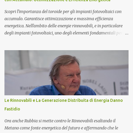
atomo magnetico quindi non ci sono protoni e neutroni nel nucleo
atomico...
Scopri l'importanza del toroide per gli impianti fotovoltaici con
accumulo. Garantisce ottimizzazione e massima efficienza
energetica. Nell'ambito delle energie rinnovabili, e in particolare
degli impianti fotovoltaici, uno degli elementi fondamentali per
garantire l'efficienza e l'ottimizzazione dell'intero sistema è il
toroide o meter . Questo componente, spesso sottovalutato, gioca
un ruolo cruciale nella gestione dell'energia prodotta e accumulata,
contribuendo significativamente a migliorare le prestazioni
complessive dell'impianto. In questo articolo, esploreremo nel
dettaglio l'importanza del toroide negli impianti fotovoltaici con
accumulo di energia, come funziona, e perché è essenziale per
ottimizzare il rendimento energetico. Approfondiremo inoltre le
implicazioni che il suo corretto utilizzo ha sulla durata e
Le Rinnovabili e La Generazione Distribuita di Energia Danno
sull'affidabilità dell'intero sistema. Cos'è un Toroide o Meter e
Fastidio
Come Funziona? Il toroide (o meter) è un dispositivo el...
Ora anche Rubbia si mette contro le Rinnovabili esaltando il
Metano come fonte energetica del futuro e affermando che le