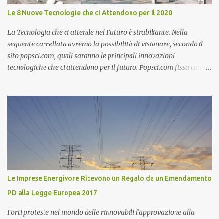
Columbia) rimasto in orbita lunare ad attendere il ritorno degli
Le 8 Nuove Tecnologie che ci Attendono per il 2020
altri due Astronauti. Se volete rivivere la storica missione
dell'Apollo 11, la fondazione J.F. Kennedy ha messo a punto uno
La Tecnologia che ci attende nel Futuro è strabiliante. Nella
spettacolare sit...
seguente carrellata avremo la possibilità di visionare, secondo il
sito popsci.com, quali saranno le principali innovazioni
tecnologiche che ci attendono per il futuro. Popsci.com fissa come
termine il 2020, quindi innovazioni tecnologiche che dovrebbero
essere pronte tra solo 9 anni. Alcune delle Innovazione
Tecnologiche che vedremo saranno realizzabili, per altre dovremo
attendere qualche anno in più. Se non altro è un bellissimo modo
per fantasticare e immaginare come sarà nostro futuro. Base
Lunare Giapponese I Giapponesi come tutti sanno sono
all'avanguardia nell'innovazione tecnologica e soprattutto nella
robotica. E' in programma da parte del Giappone di costruire una
base lunare robotica studiata per i robot. Attualmente non c'è
Le Imprese Energivore Ricevono un Regalo da un Emendamento
nessun paese al Mondo al di fuori del Giappone che potrebbe
PD alla Legge Europea 2017
realizzare una impresa simile. Purtroppo i fatti di cronaca di
Fukushima hanno impegnato e impegneranno in ...
Forti proteste nel mondo delle rinnovabili l’approvazione alla