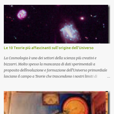
Le 10 Teorie più affascinanti sull'origine dell'Universo
La Cosmologia è uno dei settori della scienza più creativi e
bizzarri. Molto spesso la mancanza di dati sperimentali a
proposito dell'evoluzione e formazione dell'Universo primordiale
lasciano il campo a Teorie che trascendono i nostri limiti di
comprensione e danno adito ad interpretazioni fantasiose. Certo è
che la teoria cosmologica sull'origine e l'evoluzione dell'Universo
più accreditata, il Big-Bang e l'Universo inflazionario, ha dei
paradossi e delle lacune difficilmente sormontabili che sono tali da
far pensare che con il miglioramento delle osservazioni
sperimentali si possa un giorno chiarirne l'origine e la sua