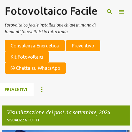
Fotovoltaico Facile
Passa ai contenuti principali
Fotovoltaico facile installazione chiavi in mano di
impianti fotovoltaici in tutta italia
Consulenza Energetica
Preventivo
Kit Fotovoltaici
Chatta su WhatsApp
PREVENTIVI
Visualizzazione dei post da settembre, 2024
VISUALIZZA TUTTI