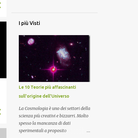
4
dicembre
4
novembre
I più Visti
5
ottobre
4
settembre
4
agosto
5
luglio
4
giugno
4
maggio
Le 10 Teorie più affascinanti
1
sull'origine dell'Universo
marzo
9
2024
La Cosmologia è uno dei settori della
scienza più creativi e bizzarri. Molto
2
novembre
spesso la mancanza di dati
1
ottobre
sperimentali a proposito
dell'evoluzione e formazione