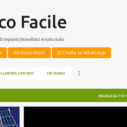
Passa ai contenuti principali
co Facile
i impianti fotovoltaici in tutta italia
o
Kit Fotovoltaici
Chatta su WhatsApp
OLLABORA CON NOI!
CHI SIAMO
VISUALIZZA TUTT
EOLICO
NEWS