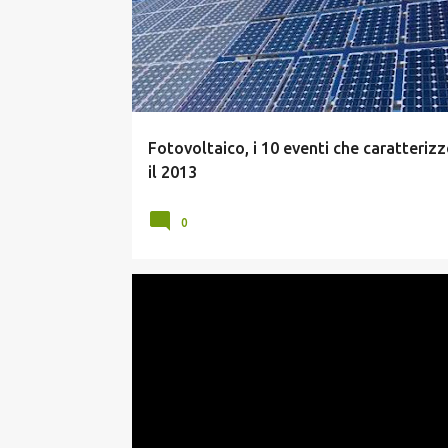
s
t
Fotovoltaico, i 10 eventi che caratteriz
il 2013
0
BIOMASSA
ENERGIA IDROELETTRICA
EOLICO