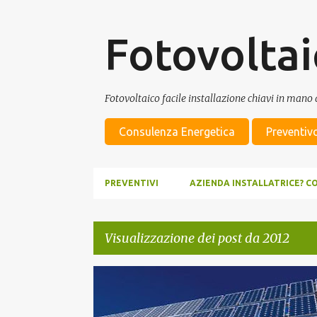
Fotovoltai
Fotovoltaico facile installazione chiavi in mano d
Consulenza Energetica
Preventiv
PREVENTIVI
AZIENDA INSTALLATRICE? C
Visualizzazione dei post da 2012
P
FOTOVOLTAICO
NEWS FOTOVOLTAICO
o