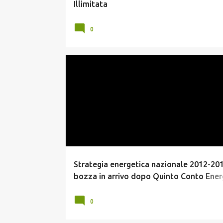
Illimitata
0
ENERGIA ELETTRICA
NEWS TECNOLOGIA
RISPARMIO ENERGETICO
Strategia energetica nazionale 2012-201
bozza in arrivo dopo Quinto Conto Energ
novità
0