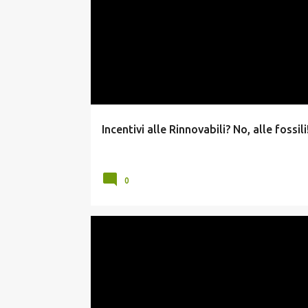
COMBUSTIBILI FOSSILI
INCENTIVI FOTOVOLTAICO
RINNOVABILI
Incentivi alle Rinnovabili? No, alle fossili
0
FOTOVOLTAICO SPERIMENTALE