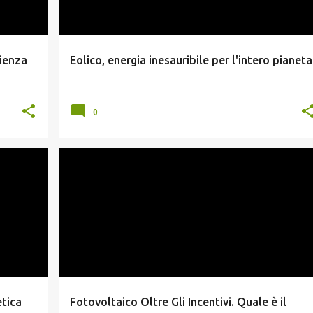
ienza
Eolico, energia inesauribile per l'intero pianeta
0
CONTO ENERGIA
INCENTIVI FOTOVOLTAICO
tica
Fotovoltaico Oltre Gli Incentivi. Quale è il