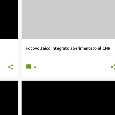
+
FOTOVOLTAICO INTEGRATO
NEWS FOTOVOLTAICO
!
Fotovoltaico Integrato sperimentato al CNR
0
EOLICO