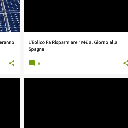
zeranno
L'Eolico Fa Risparmiare 1M€ al Giorno alla
Spagna
0
CONTO ENERGIA
FOTOVOLTAICO
GRID PARITY