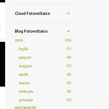
Cloud Fotovoltaico
Blog Fotovoltaico
31
2026
5
luglio
4
giugno
5
maggio
4
aprile
4
marzo
4
febbraio
5
gennaio
MOSTRA DI PIÙ
35
2025