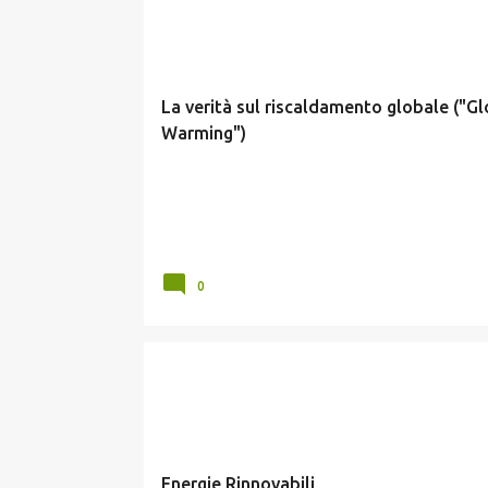
GLOBAL WARMING
La verità sul riscaldamento globale ("Gl
Warming")
0
RINNOVABILI
Energie Rinnovabili