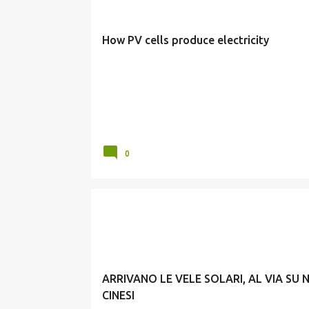
s
t
How PV cells produce electricity
0
CURIOSITA
ARRIVANO LE VELE SOLARI, AL VIA SU 
CINESI