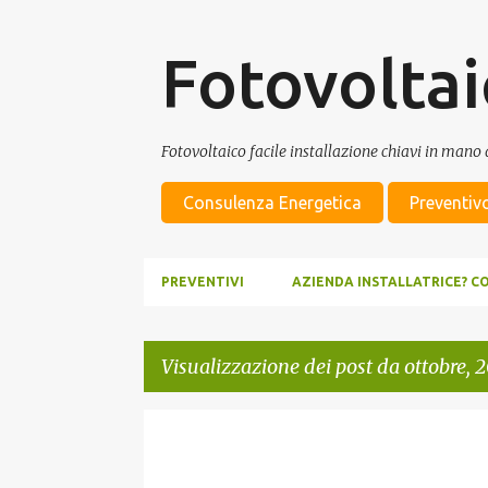
Fotovoltai
Fotovoltaico facile installazione chiavi in mano d
Consulenza Energetica
Preventiv
PREVENTIVI
AZIENDA INSTALLATRICE? C
Visualizzazione dei post da ottobre, 
P
ENERGIA ELETTRICA
FOTOVOLTAICO
o