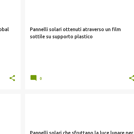
FILM SOTTILE
FOTOVOLTAICO
THIN FILM
obal
Pannelli solari ottenuti atraverso un film
sottile su supporto plastico
0
CURIOSITA
FOTOVOLTAICO
Pannelli solari che sfruttano la luce lunare per