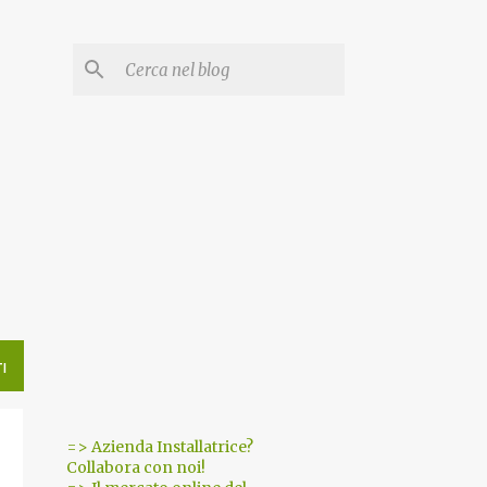
I
=> Azienda Installatrice?
Collabora con noi!