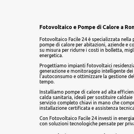
Fotovoltaico e Pompe di Calore a Roma
Fotovoltaico Facile 24 è specializzata nella 
pompe di calore per abitazioni, aziende e c
su misura per ridurre i costi in bolletta, mig
energetica.
Progettiamo impianti fotovoltaici residenzial
generazione e monitoraggio intelligente de
l’autoconsumo e ottimizzare la gestione dell
tempo.
Installiamo pompe di calore ad alta effici
calda sanitaria, ideali per sostituire caldaie 
servizio completo chiavi in mano che compr
installazione certificata e assistenza tecnica
Con Fotovoltaico Facile 24 investi in energi
con soluzioni tecnologiche pensate per priva