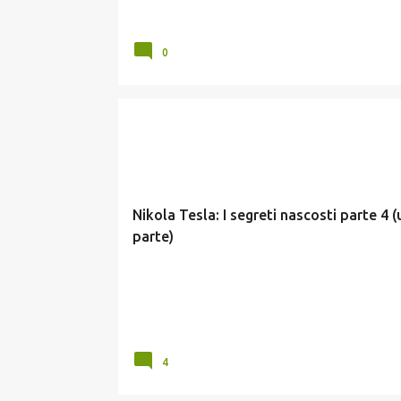
0
SCIENZIATI
TESLA
Nikola Tesla: I segreti nascosti parte 4 (
parte)
4