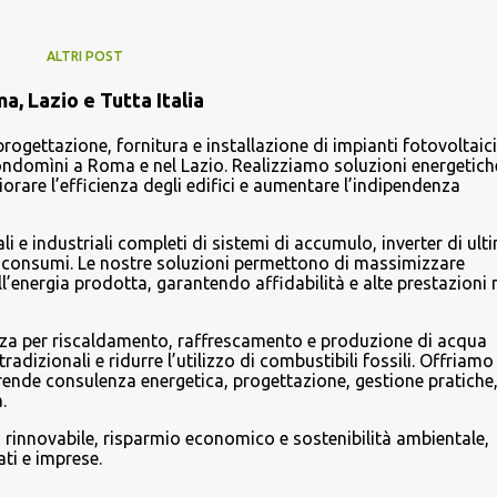
ALTRI POST
, Lazio e Tutta Italia
progettazione, fornitura e installazione di impianti fotovoltaici
ondomìni a Roma e nel Lazio. Realizziamo soluzioni energetich
liorare l’efficienza degli edifici e aumentare l’indipendenza
i e industriali completi di sistemi di accumulo, inverter di ult
i consumi. Le nostre soluzioni permettono di massimizzare
’energia prodotta, garantendo affidabilità e alte prestazioni 
enza per riscaldamento, raffrescamento e produzione di acqua
tradizionali e ridurre l’utilizzo di combustibili fossili. Offriamo
ende consulenza energetica, progettazione, gestione pratiche
.
a rinnovabile, risparmio economico e sostenibilità ambientale,
ti e imprese.