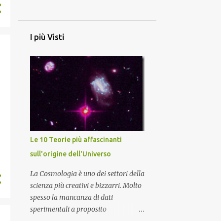
4
dicembre
4
novembre
I più Visti
5
ottobre
4
settembre
4
agosto
5
luglio
4
giugno
4
maggio
Le 10 Teorie più affascinanti
1
sull'origine dell'Universo
marzo
9
2024
La Cosmologia è uno dei settori della
scienza più creativi e bizzarri. Molto
2
novembre
spesso la mancanza di dati
1
ottobre
sperimentali a proposito
dell'evoluzione e formazione