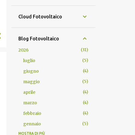
Cloud Fotovoltaico
Blog Fotovoltaico
31
2026
5
luglio
4
giugno
5
maggio
4
aprile
4
marzo
4
febbraio
5
gennaio
MOSTRA DI PIÙ
35
2025