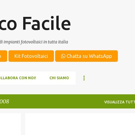
Passa ai contenuti principali
co Facile
i impianti fotovoltaici in tutta italia
o
Kit Fotovoltaici
Chatta su WhatsApp
OLLABORA CON NOI!
CHI SIAMO
2008
VISUALIZZA TUTT
FILM SOTTILE
THIN FILM