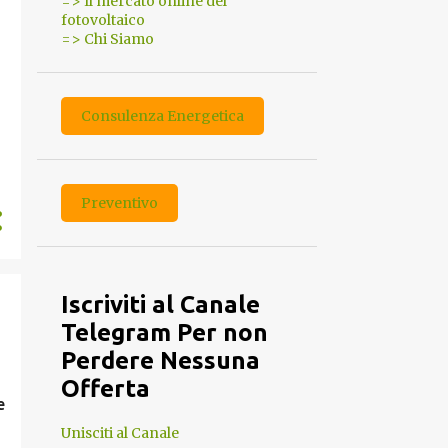
=> Il mercato online del
fotovoltaico
=> Chi Siamo
Consulenza Energetica
Preventivo
Iscriviti al Canale
Telegram Per non
Perdere Nessuna
Offerta
e
Unisciti al Canale