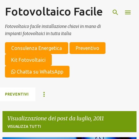
Fotovoltaico Facile
Passa ai contenuti principali
Fotovoltaico facile installazione chiavi in mano di
impianti fotovoltaici in tutta italia
Consulenza Energetica
Preventivo
Kit Fotovoltaici
Chatta su WhatsApp
PREVENTIVI
Visualizzazione dei post da luglio, 2011
VISUALIZZA TUTTI