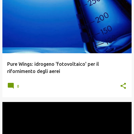
P
o
s
t
Pure Wings: idrogeno 'fotovoltaico' per il
rifornimento degli aerei
0