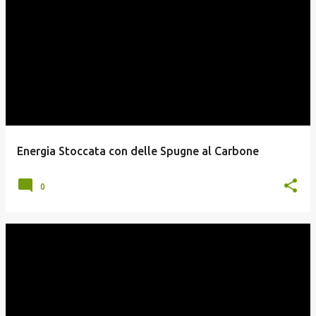
P
o
s
t
Energia Stoccata con delle Spugne al Carbone
0