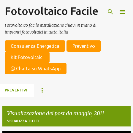
Fotovoltaico Facile
Passa ai contenuti principali
Fotovoltaico facile installazione chiavi in mano di
impianti fotovoltaici in tutta italia
Consulenza Energetica
Preventivo
Kit Fotovoltaici
Chatta su WhatsApp
PREVENTIVI
Visualizzazione dei post da maggio, 2011
VISUALIZZA TUTTI